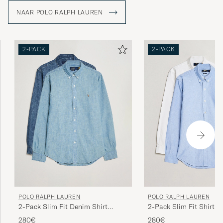
Amerikaanse Droom weerspiegelt.
NAAR POLO RALPH LAUREN
2-PACK
2-PACK
POLO RALPH LAUREN
POLO RALPH LAUREN
2-Pack Slim Fit Denim Shirt
2-Pack Slim Fit Shirt O
Washed/Dark Wash
White/Blue
280€
280€