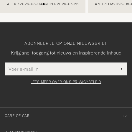
ALEX K
2026-08-04
KOPER
2026-07-26
ANDREI M
2026-08-
ABONNEER JE OP ONZE NIEUWSBRIEF
Krijg snel toegang tot nieuws en inspirerende inhoud
E-
Bedankt
it veld
mailadres
Submi
voor
moet
Newsl
orden
Form
LEES MEER OVER ONS PRIVACYBELEID
het
ngevuld
inschrijven
voor
onze
nieuwsbrief!
CARE OF CARL