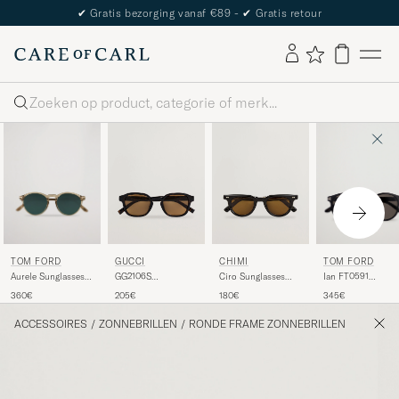
The Care of Carl Passport
Zoeken
TOM FORD
TOM FORD
GUCCI
CHIMI
Aurele Sunglasses
Ian FT0591
GG2106S
Ciro Sunglasses
Shiny Beige/Blue
Sunglasses Shiny
Sunglasses Havana
Black
360€
345€
205€
180€
Black
ACCESSOIRES
/
ZONNEBRILLEN
/
RONDE FRAME ZONNEBRILLEN