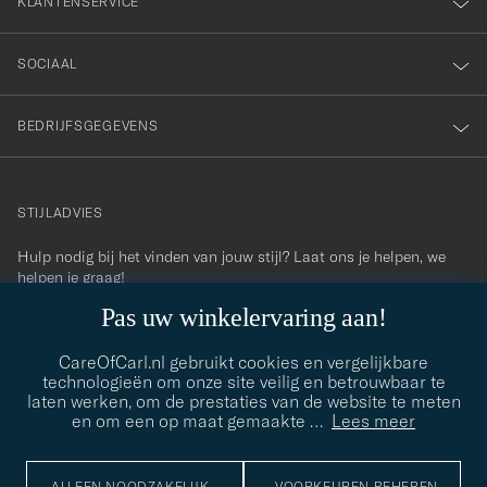
KLANTENSERVICE
SOCIAAL
BEDRIJFSGEGEVENS
STIJLADVIES
Hulp nodig bij het vinden van jouw stijl? Laat ons je helpen, we
contact@careofcarl.com
helpen je graag!
Pas uw winkelervaring aan!
STIJLADVIES
CareOfCarl.nl gebruikt cookies en vergelijkbare
technologieën om onze site veilig en betrouwbaar te
laten werken, om de prestaties van de website te meten
© Care of Carl 2026
en om een op maat gemaakte
…
Lees meer
ALLEEN NOODZAKELIJK
VOORKEUREN BEHEREN