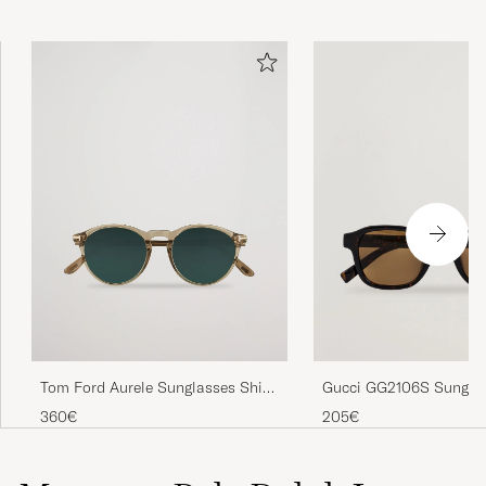
Tom Ford Aurele Sunglasses Shiny
Gucci GG2106S Sungla
Beige/Blue
Havana
360€
205€