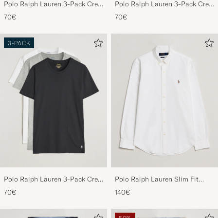
Polo Ralph Lauren 3-Pack Crew
Polo Ralph Lauren 3-Pack Crew
Neck T-Shirt Black
Neck T-Shirt Navy/Light
70€
70€
Navy/Elite Blue
3-PACK
Polo Ralph Lauren 3-Pack Crew
Polo Ralph Lauren Slim Fit
Neck T-Shirt
Shirt Oxford White
70€
140€
White/Black/Andover Heather