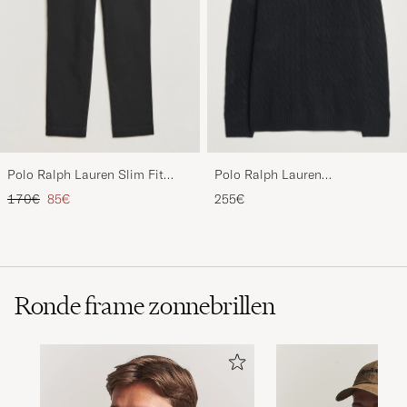
Polo Ralph Lauren Slim Fit
Polo Ralph Lauren
Stretch Chinos Black
Wool/Cashmere Cable Half Zip
Reguliere prijs
Verlaagd prijs
170€
85€
255€
Polo Black
Ronde frame zonnebrillen