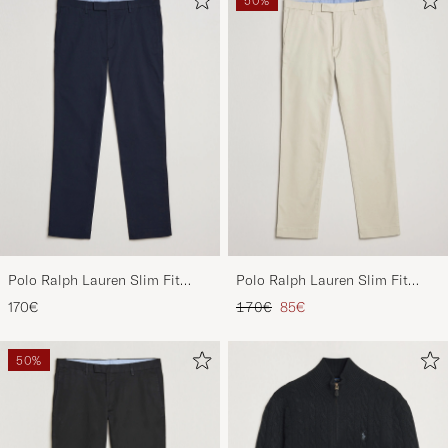
50%
Polo Ralph Lauren Slim Fit
Polo Ralph Lauren Slim Fit
Stretch Chinos Aviator Navy
Stretch Chinos Beige
Reguliere prijs
Verlaagd prijs
170€
170€
85€
50%