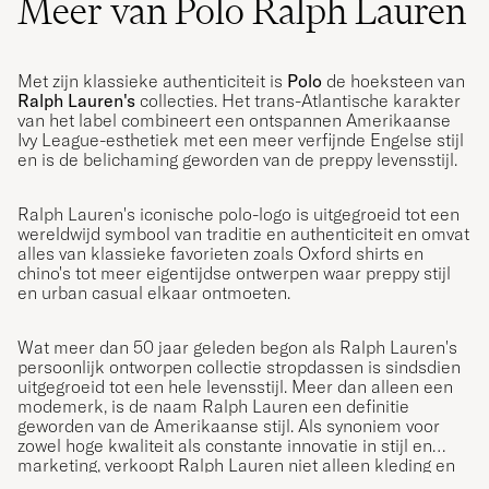
Meer van Polo Ralph Lauren
Met zijn klassieke authenticiteit is
Polo
de hoeksteen van
Ralph Lauren's
collecties. Het trans-Atlantische karakter
van het label combineert een ontspannen Amerikaanse
Ivy League-esthetiek met een meer verfijnde Engelse stijl
en is de belichaming geworden van de preppy levensstijl.
Ralph Lauren's iconische polo-logo is uitgegroeid tot een
wereldwijd symbool van traditie en authenticiteit en omvat
alles van klassieke favorieten zoals Oxford shirts en
chino's tot meer eigentijdse ontwerpen waar preppy stijl
en urban casual elkaar ontmoeten.
Wat meer dan 50 jaar geleden begon als Ralph Lauren's
persoonlijk ontworpen collectie stropdassen is sindsdien
uitgegroeid tot een hele levensstijl. Meer dan alleen een
modemerk, is de naam Ralph Lauren een definitie
geworden van de Amerikaanse stijl. Als synoniem voor
zowel hoge kwaliteit als constante innovatie in stijl en
marketing, verkoopt Ralph Lauren niet alleen kleding en
accessoires; ze verkopen een levensstijl die de