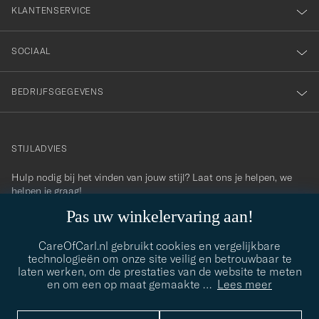
KLANTENSERVICE
SOCIAAL
BEDRIJFSGEGEVENS
STIJLADVIES
Hulp nodig bij het vinden van jouw stijl? Laat ons je helpen, we
contact@careofcarl.com
helpen je graag!
Pas uw winkelervaring aan!
STIJLADVIES
CareOfCarl.nl gebruikt cookies en vergelijkbare
technologieën om onze site veilig en betrouwbaar te
laten werken, om de prestaties van de website te meten
© Care of Carl 2026
en om een op maat gemaakte
…
Lees meer