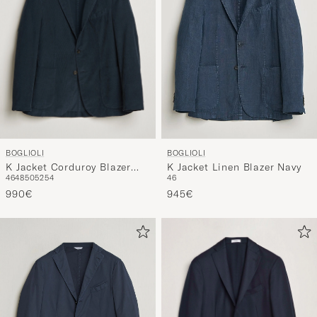
BOGLIOLI
BOGLIOLI
K Jacket Corduroy Blazer
K Jacket Linen Blazer Navy
46
48
50
52
54
46
Navy
990€
945€