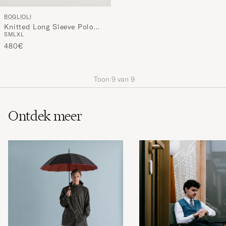
BOGLIOLI
Knitted Long Sleeve Polo
S
M
L
XL
Light Grey
480€
Toon
9
van
9
Ontdek meer