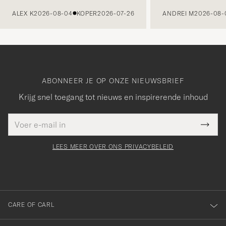
VORIGE
ALEX K
2026-08-04
KOPER
2026-07-26
ANDREI M
2026-08-
ABONNEER JE OP ONZE NIEUWSBRIEF
Krijg snel toegang tot nieuws en inspirerende inhoud
E-
Bedankt
it veld
mailadres
Submi
voor
moet
Newsl
orden
Form
LEES MEER OVER ONS PRIVACYBELEID
het
ngevuld
inschrijven
voor
onze
nieuwsbrief!
CARE OF CARL