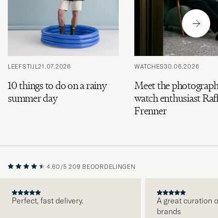
LEEFSTIJL
21.07.2026
WATCHES
30.06.2026
10 things to do on a rainy
Meet the photograph
summer day
watch enthusiast Raff
Frenner
4.60/5
209 BEOORDELINGEN
Perfect, fast delivery.
A great curation o
brands