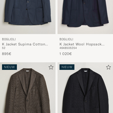
BOGLIOLI
BOGLIOLI
K Jacket Wool Hopsack
K Jacket Supima Cotton
46
48
50
52
54
52
Blazer Navy
Blazer Navy
1 020€
895€
NIEUW
NIEUW