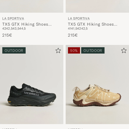
LA SPORTIVA
LA SPORTIVA
TX5 GTX Hiking Shoes
TX5 GTX Hiking Shoes
42
42,5
43,5
44,5
41
41,5
42
42,5
Carbon/Yellow
Savana/Tiger
215€
215€
OUTDOOR
50%
OUTDOOR