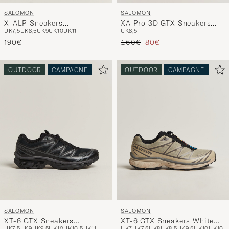
SALOMON
SALOMON
X-ALP Sneakers
XA Pro 3D GTX Sneakers
UK7,5
UK8,5
UK9
UK10
UK11
UK8,5
Cloudburst/Paloma
Black
Reguliere prijs
Verlaagd prijs
190€
160€
80€
OUTDOOR
CAMPAGNE
OUTDOOR
CAMPAGNE
SALOMON
SALOMON
XT-6 GTX Sneakers
XT-6 GTX Sneakers White
UK7,5
UK9
UK9,5
UK10
UK10,5
UK11
UK7
UK7,5
UK8
UK8,5
UK9,5
UK10
UK10,5