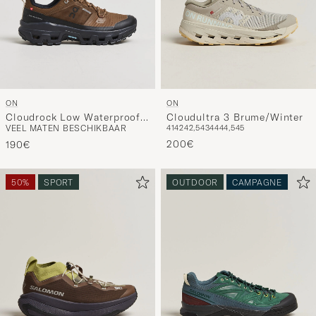
ON
ON
Cloudrock Low Waterproof
Cloudultra 3 Brume/Winter
VEEL MATEN BESCHIKBAAR
41
42
42,5
43
44
44,5
45
Earth/Black
200€
190€
50%
SPORT
OUTDOOR
CAMPAGNE