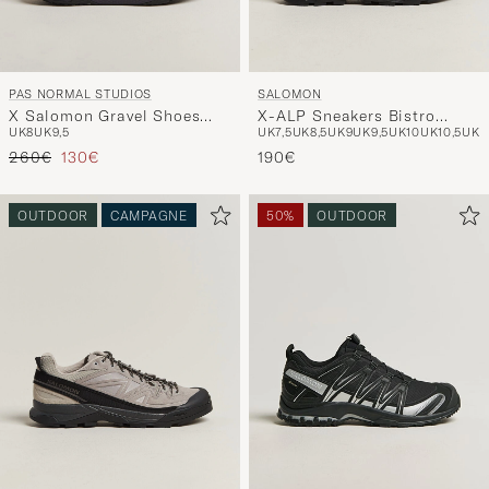
PAS NORMAL STUDIOS
SALOMON
X Salomon Gravel Shoes
X-ALP Sneakers Bistro
UK8
UK9,5
UK7,5
UK8,5
UK9
UK9,5
UK10
UK10,5
UK1
Dark Earth
Green/Stormy Weather
Reguliere prijs
Verlaagd prijs
260€
130€
190€
OUTDOOR
CAMPAGNE
50%
OUTDOOR