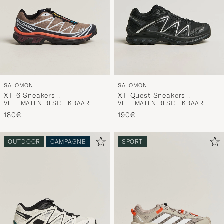
SALOMON
SALOMON
XT-6 Sneakers
XT-Quest Sneakers
VEEL MATEN BESCHIKBAAR
VEEL MATEN BESCHIKBAAR
Walnut/Maritime Blue
Black/Asphalt
180€
190€
OUTDOOR
CAMPAGNE
SPORT