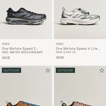
HOKA
HOKA
One Mafate Speed 2
One Mafate Speed 4 Lite
VEEL MATEN BESCHIKBAAR
42
42 2/3
43 1/3
Black/Castlerock
White/Black
190€
180€
OUTDOOR
OUTDOOR