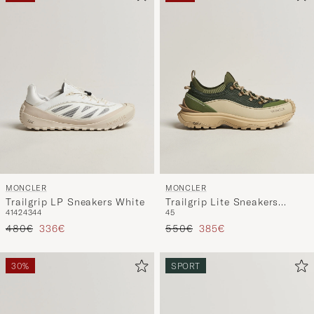
MONCLER
MONCLER
Trailgrip LP Sneakers White
Trailgrip Lite Sneakers
41
42
43
44
45
Green
Reguliere prijs
Verlaagd prijs
Reguliere prijs
Verlaagd prijs
480€
336€
550€
385€
30%
SPORT