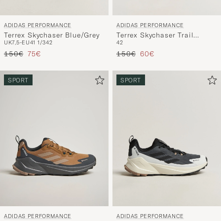
ADIDAS PERFORMANCE
ADIDAS PERFORMANCE
Terrex Skychaser Blue/Grey
Terrex Skychaser Trail
UK7,5-EU41 1/3
42
42
Sneaker Olive/Grey
Reguliere prijs
Verlaagd prijs
Reguliere prijs
Verlaagd prijs
150€
75€
150€
60€
SPORT
SPORT
ADIDAS PERFORMANCE
ADIDAS PERFORMANCE