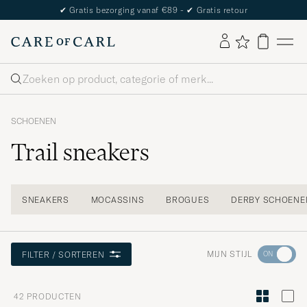
The Care of Carl Passport
Zoeken
SCHOENEN
Trail sneakers
SNEAKERS
MOCASSINS
BROGUES
DERBY SCHOENE
Ga
MIJN STIJL
FILTER / SORTEREN
naar
Stijladvies
42
PRODUCTEN