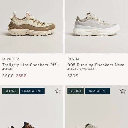
MONCLER
NORDA
Trailgrip Lite Sneakers Off
005 Running Sneakers Neve
41
42
43
41
42
42 2/3
43
44
45
White
Reguliere prijs
Verlaagd prijs
550€
385€
330€
SPORT
CAMPAGNE
SPORT
CAMPAGNE