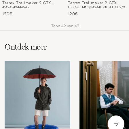
Terrex Trailmaker 2 GTX
Terrex Trailmaker 2 GTX
41
42
43
43
44
45
45
UK7,5-EU41 1/3
42
44
UK10-EU44 2/3
Trail Sneaker Brown/Black
White/Black
120€
120€
Toon
42
van
42
Ontdek meer