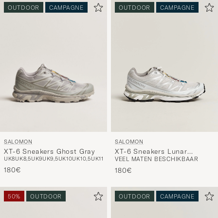
OUTDOOR
CAMPAGNE
OUTDOOR
CAMPAGNE
SALOMON
SALOMON
XT-6 Sneakers Ghost Gray
XT-6 Sneakers Lunar
UK8
UK8,5
UK9
UK9,5
UK10
UK10,5
UK11
VEEL MATEN BESCHIKBAAR
Rock/Silver
180€
180€
50%
OUTDOOR
OUTDOOR
CAMPAGNE