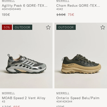
MERRELL
MERRELL
Agility Peak 6 GORE-TEX
Cham Redux GORE-TEX
40
41
42
43
44
45
40
42
Sneaker Black
Sneaker Beluga
Reguliere prijs
Verlaagd prijs
195€
150€
75€
50%
OUTDOOR
OUTDOOR
MERRELL
MERRELL
MOAB Speed 2 Vent Alloy
Ontario Speed Belu/Palm
43
40
41
42
43
44
Reguliere prijs
Verlaagd prijs