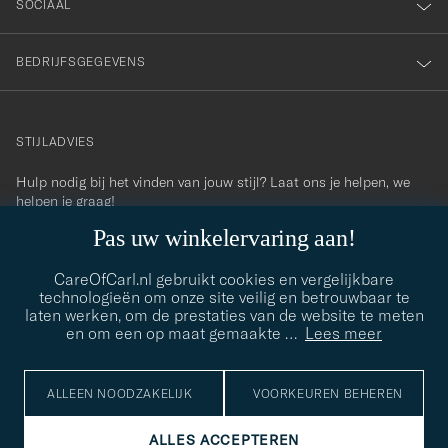
SOCIAAL
BEDRIJFSGEGEVENS
STIJLADVIES
Hulp nodig bij het vinden van jouw stijl? Laat ons je helpen, we
contact@careofcarl.com
helpen je graag!
Pas uw winkelervaring aan!
STIJLADVIES
CareOfCarl.nl gebruikt cookies en vergelijkbare
technologieën om onze site veilig en betrouwbaar te
laten werken, om de prestaties van de website te meten
© Care of Carl 2026
en om een op maat gemaakte
…
Lees meer
ALLEEN NOODZAKELIJK
VOORKEUREN BEHEREN
ALLES ACCEPTEREN