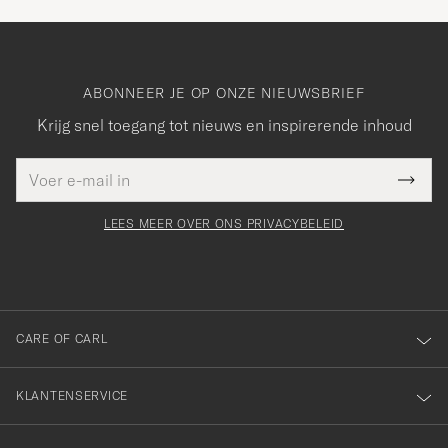
ABONNEER JE OP ONZE NIEUWSBRIEF
Krijg snel toegang tot nieuws en inspirerende inhoud
E-
Bedankt
it veld
mailadres
Submi
voor
moet
Newsl
orden
Form
LEES MEER OVER ONS PRIVACYBELEID
het
ngevuld
inschrijven
voor
onze
nieuwsbrief!
CARE OF CARL
KLANTENSERVICE