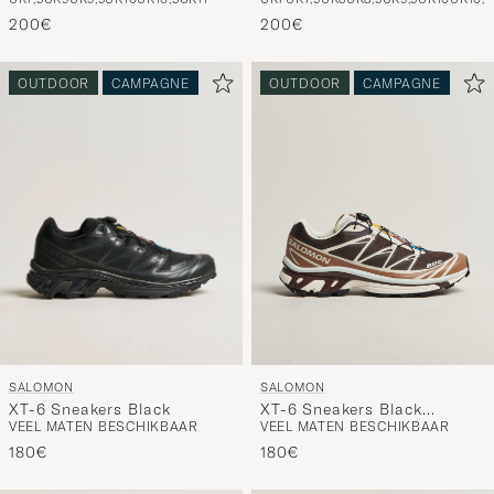
Black/Asphalt
Pepper/Silver Sage
200€
200€
OUTDOOR
CAMPAGNE
OUTDOOR
CAMPAGNE
SALOMON
SALOMON
XT-6 Sneakers Black
XT-6 Sneakers Black
VEEL MATEN BESCHIKBAAR
VEEL MATEN BESCHIKBAAR
Coffee/Burro
180€
180€