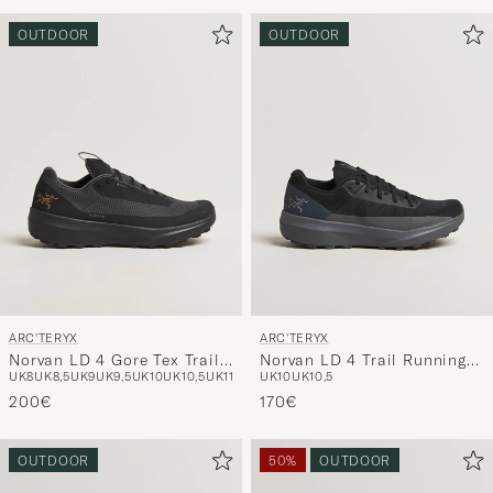
om
Mijn
OUTDOOR
OUTDOOR
Stijl
te
activeren
en
ervaar
een
voor
jou
samenges
selectie.
ARC'TERYX
ARC'TERYX
Norvan LD 4 Gore Tex Trail
Norvan LD 4 Trail Running
UK8
UK8,5
UK9
UK9,5
UK10
UK10,5
UK11
UK10
UK10,5
Running Sneaker Black
Sneaker Black/Cloud
200€
170€
OUTDOOR
50%
OUTDOOR