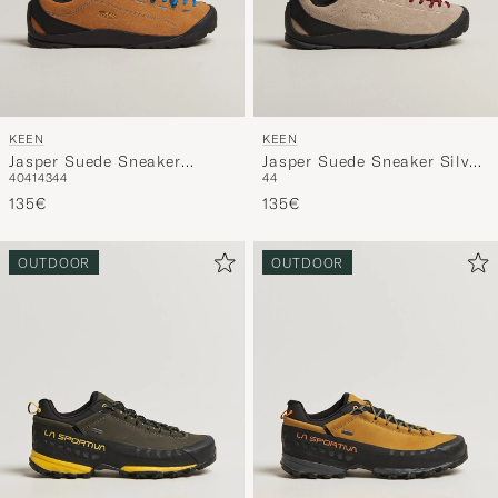
KEEN
KEEN
Jasper Suede Sneaker
Jasper Suede Sneaker Silver
40
41
43
44
44
Cathay Spice
Mink
135€
135€
OUTDOOR
OUTDOOR