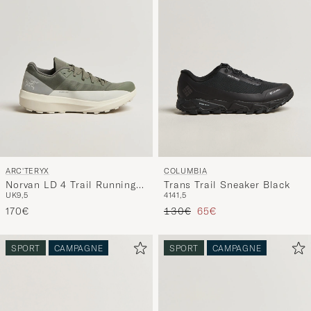
ARC'TERYX
COLUMBIA
Norvan LD 4 Trail Running
Trans Trail Sneaker Black
UK9,5
41
41,5
Sneaker Forage/Arctic Silk
Reguliere prijs
Verlaagd prijs
170€
130€
65€
SPORT
CAMPAGNE
SPORT
CAMPAGNE