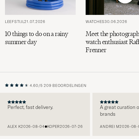
LEEFSTIJL
21.07.2026
WATCHES
30.06.2026
10 things to do on a rainy
Meet the photograph
summer day
watch enthusiast Raff
Frenner
4.60/5
209 BEOORDELINGEN
Perfect, fast delivery.
A great curation o
brands
VORIGE
ALEX K
2026-08-04
KOPER
2026-07-26
ANDREI M
2026-08-