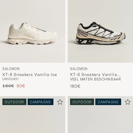
SALOMON
SALOMON
XT-6 Sneakers Vanilla Ice
XT-6 Sneakers Vanilla
UK10
UK11
VEEL MATEN BESCHIKBAAR
Ice/Black
Reguliere prijs
Verlaagd prijs
180€
90€
180€
OUTDOOR
CAMPAGNE
OUTDOOR
CAMPAGNE