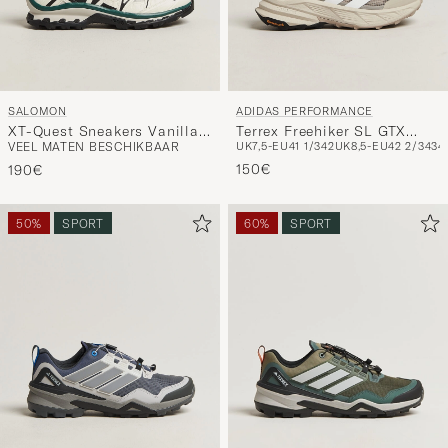
SALOMON
ADIDAS PERFORMANCE
XT-Quest Sneakers Vanilla
Terrex Freehiker SL GTX
VEEL MATEN BESCHIKBAAR
UK7,5-EU41 1/3
42
UK8,5-EU42 2/3
43
4
Ice/Black
Beige/White
150€
190€
50%
SPORT
60%
SPORT