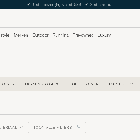
✔
Gratis bezorging vanaf €89 -
✔
Gratis retour
estyle
Merken
Outdoor
Running
Pre-owned
Luxury
TASSEN
PAKKENDRAGERS
TOILETTASSEN
PORTFOLIO'S
TERIAAL
TOON ALLE FILTERS