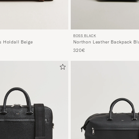
BOSS BLACK
 Holdall Beige
Northon Leather Backpack Bl
d prijs
320€