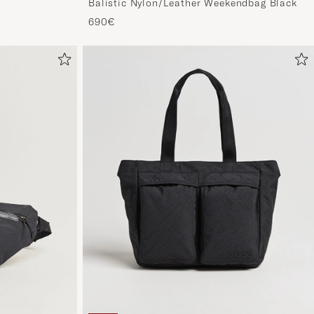
Balistic Nylon/Leather Weekendbag Black
690€