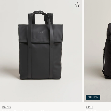
NIEUW
A.P.C.
RAINS