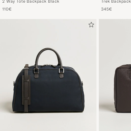
Trek Backpack
2 Way Tote Backpack Black
345€
110€