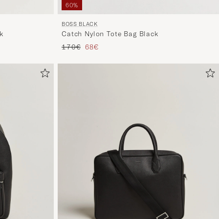
60%
BOSS BLACK
k
Catch Nylon Tote Bag Black
Reguliere prijs
Verlaagd prijs
170€
68€