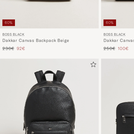
60%
60%
BOSS BLACK
BOSS BLACK
Dakkar Canvas Backpack Beige
Dakkar Canvas
Reguliere prijs
Verlaagd prijs
Reguliere prijs
Verlaag
230€
92€
250€
100€