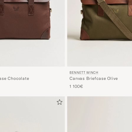
BENNETT WINCH
ase Chocolate
Canvas Briefcase Olive
1 100€