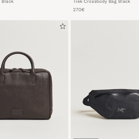
 Black
Trek Crossbody Bag Black
270€