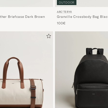
OUTDOOR
ARC'TERYX
ather Briefcase Dark Brown
Granville Crossbody Bag Blac
100€