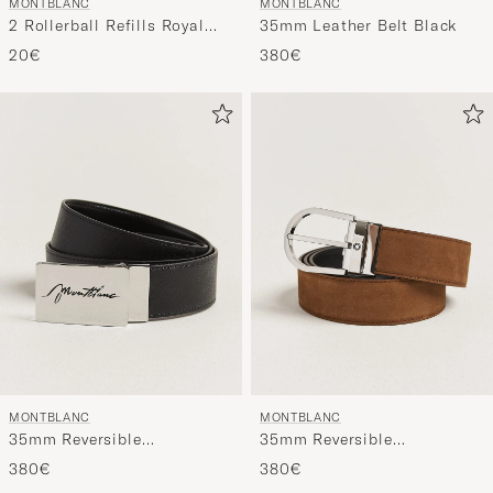
MONTBLANC
MONTBLANC
2 Rollerball Refills Royal
35mm Leather Belt Black
Blue
20€
380€
MONTBLANC
MONTBLANC
35mm Reversible
35mm Reversible
Sartorial/Calf Logo Belt
Suede/Calf Horseshoe Belt
380€
380€
Black
Brown/Black