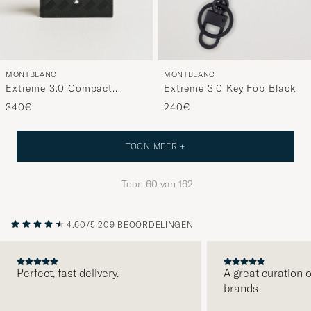
MONTBLANC
MONTBLANC
Extreme 3.0 Compact
Extreme 3.0 Key Fob Black
Wallet 6cc Black
340€
240€
TOON MEER +
Toon
60
van
162
4.60/5
209 BEOORDELINGEN
Perfect, fast delivery.
A great curation o
brands
VORIGE