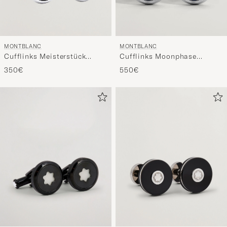
MONTBLANC
MONTBLANC
Cufflinks Meisterstück
Cufflinks Moonphase
Black
Movement
350€
550€