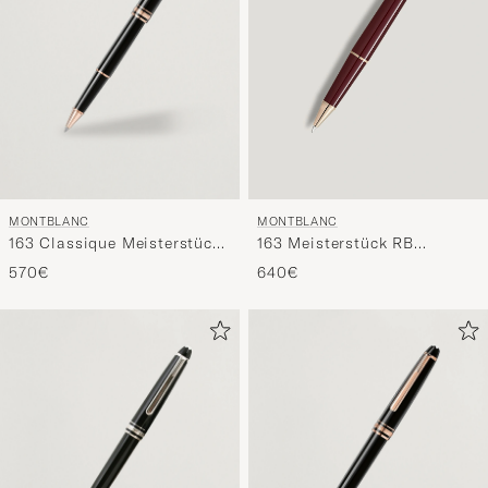
MONTBLANC
MONTBLANC
163 Classique Meisterstück
163 Meisterstück RB
Rollerball Pen Red Gold
Burgundy
570€
640€