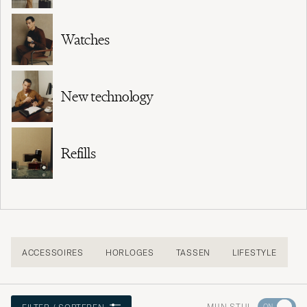
Watches
New technology
Refills
ACCESSOIRES
HORLOGES
TASSEN
LIFESTYLE
Ga
MIJN STIJL