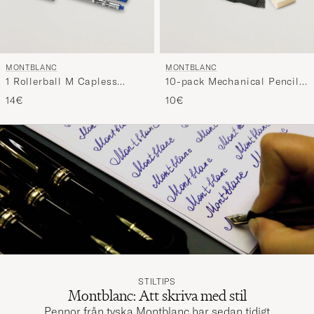
MONTBLANC
MONTBLANC
1 Rollerball M Capless
10-pack Mechanical Pencil
System Refill Royal Blue
Refill 0,7mm
14€
10€
STILTIPS
Montblanc: Att skriva med stil
Pennor från tyska Montblanc har sedan tidigt