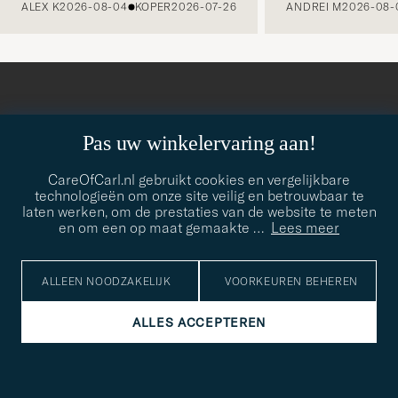
ALEX K
2026-08-04
KOPER
2026-07-26
ANDREI M
2026-08-
ABONNEER JE OP ONZE NIEUWSBRIEF
Pas uw winkelervaring aan!
Krijg snel toegang tot nieuws en inspirerende inhoud
CareOfCarl.nl gebruikt cookies en vergelijkbare
E-
technologieën om onze site veilig en betrouwbaar te
Bedankt
it veld
mailadres
Submi
laten werken, om de prestaties van de website te meten
voor
moet
Newsl
en om een op maat gemaakte
…
Lees meer
orden
Form
LEES MEER OVER ONS PRIVACYBELEID
het
ngevuld
inschrijven
ALLEEN NOODZAKELIJK
VOORKEUREN BEHEREN
voor
onze
ALLES ACCEPTEREN
nieuwsbrief!
CARE OF CARL
KLANTENSERVICE