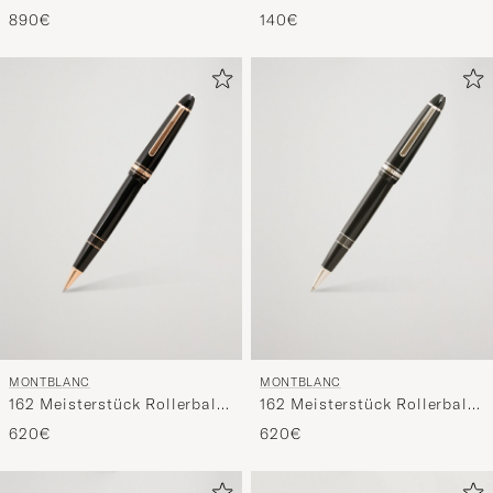
Fountain Pen Platinum Line
Sketch Book Indigo
890€
140€
MONTBLANC
MONTBLANC
162 Meisterstück Rollerball
162 Meisterstück Rollerball
LeGrand Pen Black/Red
LeGrand Pen Platinum Line
620€
620€
Gold