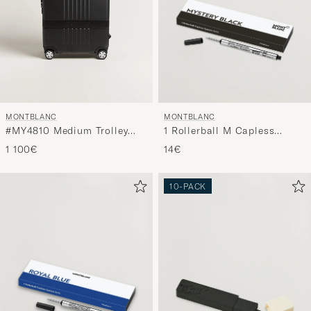
MONTBLANC
MONTBLANC
1 Rollerball M Capless
#MY4810 Medium Trolley
System Refill Mystery Black
Black
14€
1 100€
10-PACK