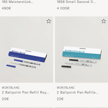
165 Meisterstück
1858 Small Second 0
Mechanical Coated
Oxygen Black
490€
4 000€
Classique Pencil Yellow
Gold
MONTBLANC
MONTBLANC
2 Ballpoint Pen Refill Royal
2 Ballpoint Pen Refills
Blue
Barbados Blue
20€
22€