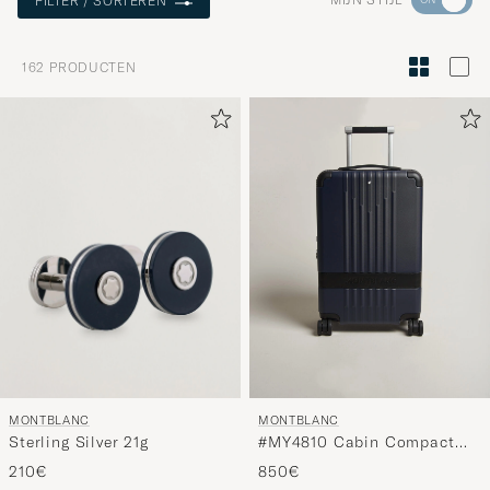
FILTER / SORTEREN
naar
Stijladvies
162
PRODUCTEN
om
Mijn
Stijl
te
activeren
en
ervaar
een
voor
jou
samenges
selectie.
MONTBLANC
MONTBLANC
Sterling Silver 21g
#MY4810 Cabin Compact
Trolley Blue
210€
850€