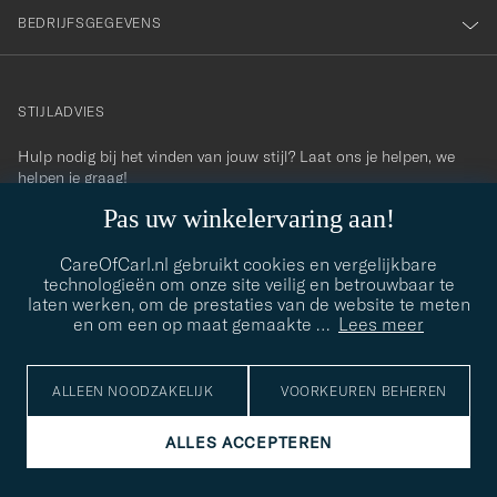
BEDRIJFSGEGEVENS
STIJLADVIES
Hulp nodig bij het vinden van jouw stijl? Laat ons je helpen, we
contact@careofcarl.com
helpen je graag!
Pas uw winkelervaring aan!
STIJLADVIES
CareOfCarl.nl gebruikt cookies en vergelijkbare
technologieën om onze site veilig en betrouwbaar te
laten werken, om de prestaties van de website te meten
© Care of Carl 2026
en om een op maat gemaakte
…
Lees meer
ALLEEN NOODZAKELIJK
VOORKEUREN BEHEREN
ALLES ACCEPTEREN