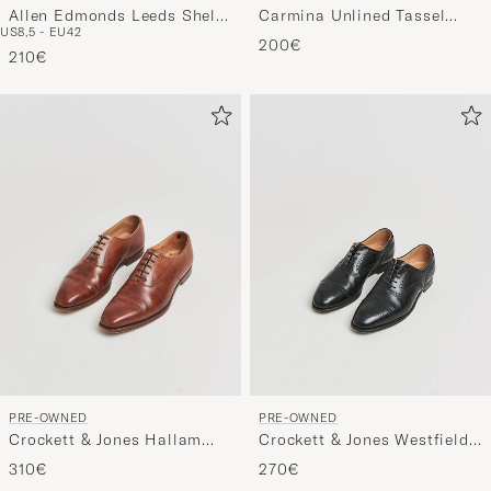
Allen Edmonds Leeds Shell
Carmina Unlined Tassel
US8,5 - EU42
Cordovan Derby Black US8,5
Loafers Grey Suede UK6 -
200€
- EU42
210€
EU39
PRE-OWNED
PRE-OWNED
Crockett & Jones Hallam
Crockett & Jones Westfield
Oxford Beechnut Calf UK9,5
Black Calf UK6,5 - EU40,5
310€
270€
- EU43,5