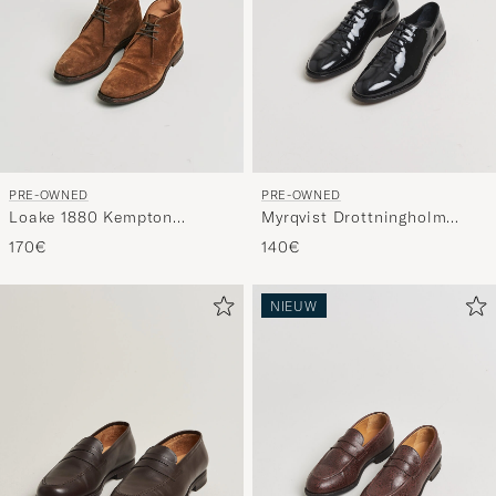
PRE-OWNED
PRE-OWNED
Loake 1880 Kempton
Myrqvist Drottningholm
Chukka Boot Brown Suede
Patent Shoe Black UK10 -
170€
140€
UK7 - EU41
EU44
NIEUW