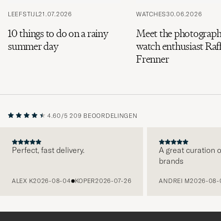
LEEFSTIJL
21.07.2026
WATCHES
30.06.2026
10 things to do on a rainy
Meet the photograph
summer day
watch enthusiast Raff
Frenner
4.60/5
209 BEOORDELINGEN
Perfect, fast delivery.
A great curation o
brands
VORIGE
ALEX K
2026-08-04
KOPER
2026-07-26
ANDREI M
2026-08-