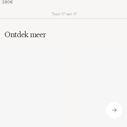
280€
- EU43,5
Toon
17
van
17
Ontdek meer