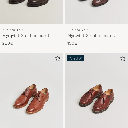
PRE-OWNED
PRE-OWNED
Myrqvist Stenhammar II
Myrqvist Stenhammar
Loafer Dark Brown Calf
Loafer Dark Brown Calf
250€
150€
UK10 - EU44
UK11 - EU45
NIEUW