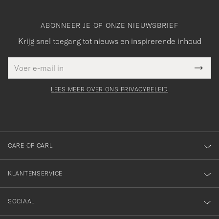
ABONNEER JE OP ONZE NIEUWSBRIEF
Krijg snel toegang tot nieuws en inspirerende inhoud
E-
Bedankt
it veld
mailadres
Submi
voor
moet
Newsl
orden
Form
LEES MEER OVER ONS PRIVACYBELEID
het
ngevuld
inschrijven
voor
onze
nieuwsbrief!
CARE OF CARL
KLANTENSERVICE
SOCIAAL