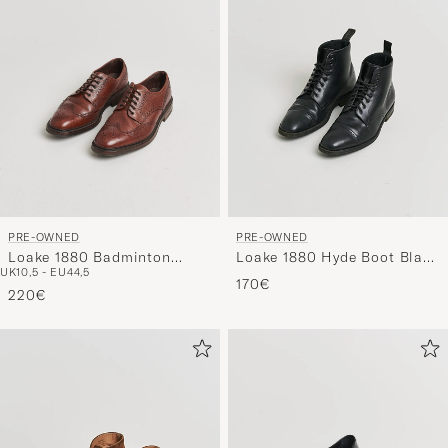
PRE-OWNED
PRE-OWNED
Loake 1880 Badminton
Loake 1880 Hyde Boot Black
UK10,5 - EU44,5
Brogue Dark Brown Grain
Calf UK10,5 - EU44,5
170€
UK10,5 - EU44,5
220€