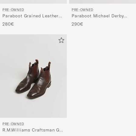
PRE-OWNED
PRE-OWNED
Paraboot Grained Leather
Paraboot Michael Derby
Derby Brown UK7,5 - EU41,5
Marron 43,5
280€
290€
PRE-OWNED
R.M.Williams Craftsman G
Boot Yearling Chestnut UK9