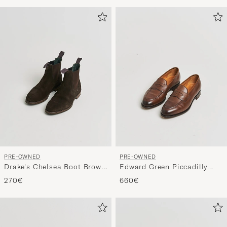
PRE-OWNED
PRE-OWNED
Drake's Chelsea Boot Brown
Edward Green Piccadilly
Suede UK9 - EU43
Penny Loafer Dark Oak
270€
660€
Antique UK7,5 - EU41,5