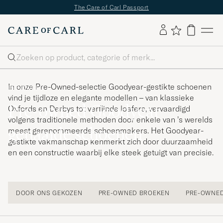
The Care of Carl Passport
Zoeken
In onze Pre-Owned-selectie Goodyear-gestikte schoenen
PRE-OWNED
vind je tijdloze en elegante modellen – van klassieke
Pre-owned Goodyear
Oxfords en Derbys tot verfijnde loafers, vervaardigd
volgens traditionele methoden door enkele van ’s werelds
genaaide schoenen
meest gerenommeerde schoenmakers. Het Goodyear-
gestikte vakmanschap kenmerkt zich door duurzaamheid
en een constructie waarbij elke steek getuigt van precisie.
DOOR ONS GEKOZEN
PRE-OWNED BROEKEN
PRE-OWNED