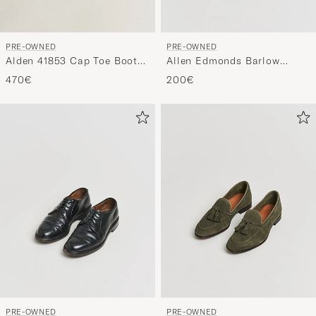
PRE-OWNED
PRE-OWNED
Alden 41853 Cap Toe Boot
Allen Edmonds Barlow
Burgundy Shell Cordovan
Oxford Dark Brown Suede
470€
200€
US10 - EU44
UK8,5 - EU42
PRE-OWNED
PRE-OWNED