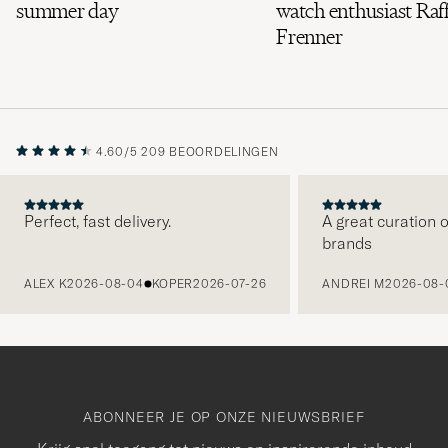
summer day
watch enthusiast Raff
Frenner
4.60/5
209 BEOORDELINGEN
Perfect, fast delivery.
A great curation o
brands
VORIGE
ALEX K
2026-08-04
KOPER
2026-07-26
ANDREI M
2026-08-
ABONNEER JE OP ONZE NIEUWSBRIEF