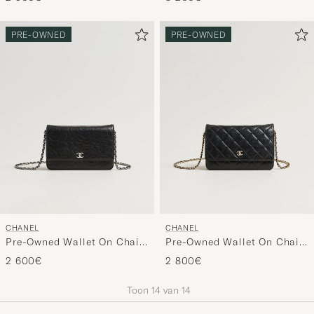
PRE-OWNED
PRE-OWNED
CHANEL
CHANEL
Pre-Owned Wallet On Chain
Pre-Owned Wallet On Chain
Camelia Lambskin Black
Caviar Leather Black
2 600€
2 800€
Toon
14
van
14