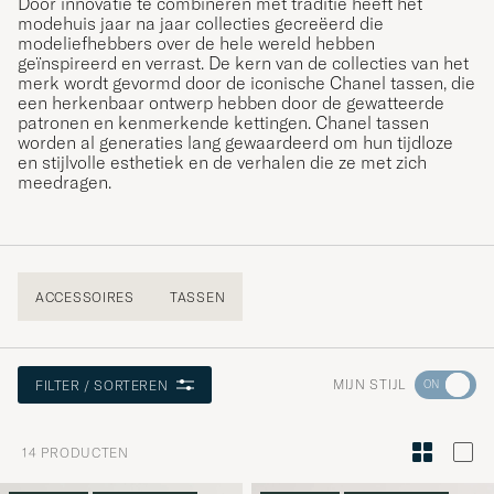
Door innovatie te combineren met traditie heeft het
modehuis jaar na jaar collecties gecreëerd die
modeliefhebbers over de hele wereld hebben
geïnspireerd en verrast. De kern van de collecties van het
merk wordt gevormd door de iconische Chanel tassen, die
een herkenbaar ontwerp hebben door de gewatteerde
patronen en kenmerkende kettingen. Chanel tassen
worden al generaties lang gewaardeerd om hun tijdloze
en stijlvolle esthetiek en de verhalen die ze met zich
meedragen.
ACCESSOIRES
TASSEN
Ga
MIJN STIJL
FILTER / SORTEREN
naar
Stijladvies
14
PRODUCTEN
om