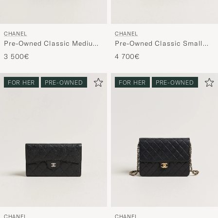
CHANEL
CHANEL
Pre-Owned Classic Medium
Pre-Owned Classic Small
Square Double Flap Bag
Double Flap Bag Caviar
3 500€
4 700€
Lambskin Black
Leather Beige
FOR HER
PRE-OWNED
FOR HER
PRE-OWNED
CHANEL
CHANEL