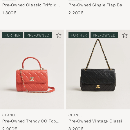
Pre-Owned Classic Trifold
Pre-Owned Single Flap Bag
Flap Wallet Caviar Leather
Black
1 300€
2 200€
Black
FOR HER
PRE-OWNED
FOR HER
PRE-OWNED
CHANEL
CHANEL
Pre-Owned Trendy CC Top
Pre-Owned Vintage Classic
Handle Bag Coral
Flap Bag Lambskin Black
2 900€
3 200€