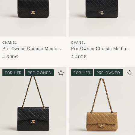
CHANEL
CHANEL
Pre-Owned Classic Medium
Pre-Owned Classic Medium
Double Flap Bag Lambskin
Double Flap Bag Lambskin
4 300€
4 400€
Black
Black
FOR HER
PRE-OWNED
FOR HER
PRE-OWNED