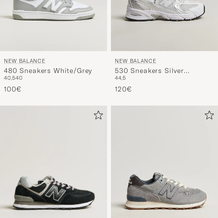
NEW BALANCE
NEW BALANCE
480 Sneakers White/Grey
530 Sneakers Silver
40,5
40
44,5
Metallic
100€
120€