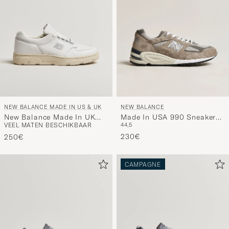
NEW BALANCE MADE IN US & UK
NEW BALANCE
New Balance Made In UK
Made In USA 990 Sneakers
VEEL MATEN BESCHIKBAAR
44,5
Allerdale Sneakers White
Grey/White
Grain
230€
250€
CAMPAGNE