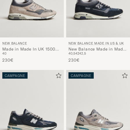
NEW BALANCE
NEW BALANCE MADE IN US & UK
Made in Made In UK 1500
New Balance Made in Made
40
40,5
42
42,5
Sneakers Grey
In UK 1500 Sneakers Navy
230€
230€
CAMPAGNE
CAMPAGNE