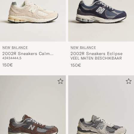
NEW BALANCE
NEW BALANCE
2002R Sneakers Calm
2002R Sneakers Eclipse
42
43
44
44,5
VEEL MATEN BESCHIKBAAR
Taupe
150€
150€