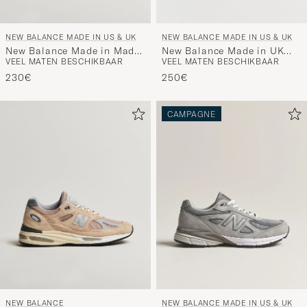
NEW BALANCE MADE IN US & UK
NEW BALANCE MADE IN US & UK
New Balance Made in UK
New Balance Made in Made
VEEL MATEN BESCHIKBAAR
VEEL MATEN BESCHIKBAAR
991v2 Sneakers Black
in USA 992 Sneakers White
250€
230€
CAMPAGNE
NEW BALANCE
NEW BALANCE MADE IN US & UK