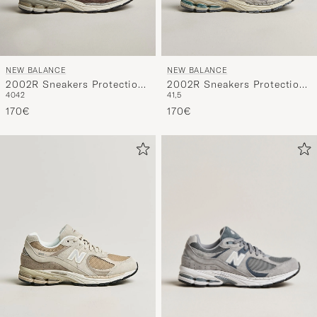
NEW BALANCE
NEW BALANCE
2002R Sneakers Protection
2002R Sneakers Protection
40
42
41,5
Cortado
Rain Cloud
170€
170€