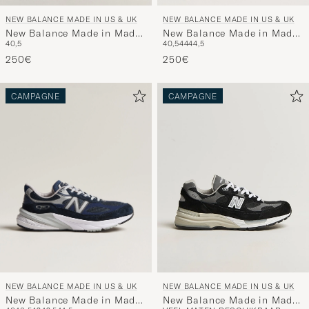
NEW BALANCE MADE IN US & UK
NEW BALANCE MADE IN US & UK
New Balance Made in Made
New Balance Made in Made
40,5
44
44,5
40,5
In USA 990v6 Sneakers Grey
In UK Allerdale Black
250€
250€
CAMPAGNE
CAMPAGNE
NEW BALANCE MADE IN US & UK
NEW BALANCE MADE IN US & UK
New Balance Made in Made
New Balance Made in Made