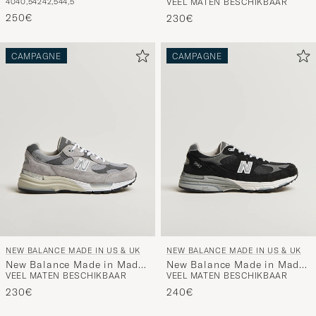
40
40,5
42
42,5
44,5
VEEL MATEN BESCHIKBAAR
In USA 990v6 Sneakers
In USA 992 Sneakers Black
Navy
250€
230€
CAMPAGNE
CAMPAGNE
NEW BALANCE MADE IN US & UK
NEW BALANCE MADE IN US & UK
New Balance Made in Made
New Balance Made in Made
VEEL MATEN BESCHIKBAAR
VEEL MATEN BESCHIKBAAR
In USA 992 Sneakers Grey
In USA 993 Sneakers Black
230€
240€