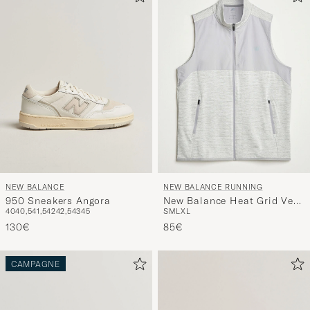
NEW BALANCE
NEW BALANCE RUNNING
950 Sneakers Angora
New Balance Heat Grid Vest
40
40,5
41,5
42
42,5
43
45
S
M
L
XL
Grey
130€
85€
CAMPAGNE