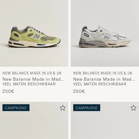
NEW BALANCE MADE IN US & UK
NEW BALANCE MADE IN US & UK
New Balance Made in Made
New Balance Made in Made
VEEL MATEN BESCHIKBAAR
VEEL MATEN BESCHIKBAAR
in UK 991v2 Green Banana
in UK 991v2 Wind Chime
250€
250€
CAMPAGNE
CAMPAGNE