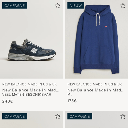
CAMPAGNE
NIEUW
NEW BALANCE MADE IN US & UK
NEW BALANCE MADE IN US & UK
New Balance Made in Made
New Balance Made in Made
VEEL MATEN BESCHIKBAAR
M
L
In USA 993 Sneakers Navy
In USA Core Hoodie Blue
Oyster
175€
240€
CAMPAGNE
CAMPAGNE