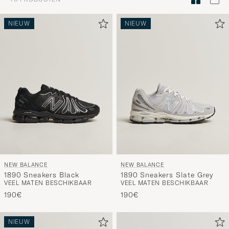
om
Mijn
NIEUW
NIEUW
Stijl
te
activeren
en
ervaar
een
voor
jou
samenges
selectie.
NEW BALANCE
NEW BALANCE
1890 Sneakers Black
1890 Sneakers Slate Grey
VEEL MATEN BESCHIKBAAR
VEEL MATEN BESCHIKBAAR
190€
190€
NIEUW