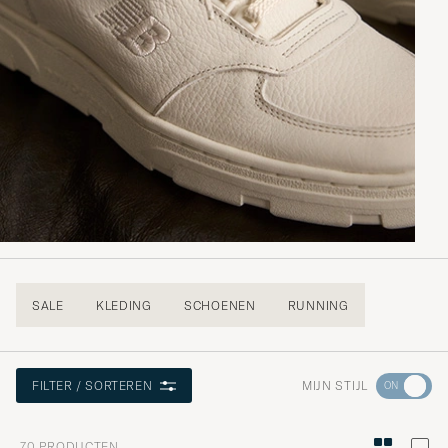
SALE
KLEDING
SCHOENEN
RUNNING
Ga
MIJN STIJL
FILTER / SORTEREN
naar
Stijladvies
70
PRODUCTEN