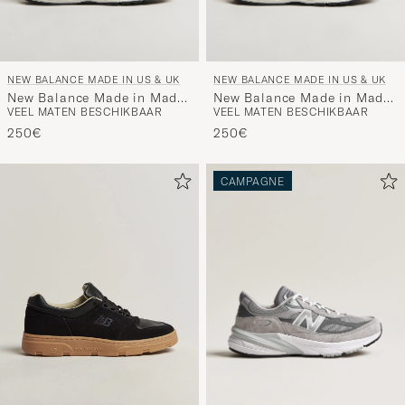
NEW BALANCE MADE IN US & UK
NEW BALANCE MADE IN US & UK
New Balance Made in Made
New Balance Made in Made
VEEL MATEN BESCHIKBAAR
VEEL MATEN BESCHIKBAAR
In UK 991 Sneakers Dark
In UK 991 Sneakers Grey
Navy
250€
250€
CAMPAGNE