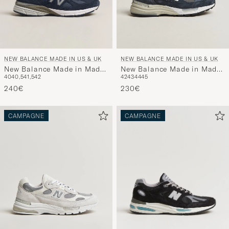
NEW BALANCE MADE IN US & UK
NEW BALANCE MADE IN US & UK
New Balance Made in Made
New Balance Made in Made
40
40,5
41,5
42
42
43
44
45
in USA 990v4 Navy
in USA 992 Navy
240€
230€
CAMPAGNE
CAMPAGNE