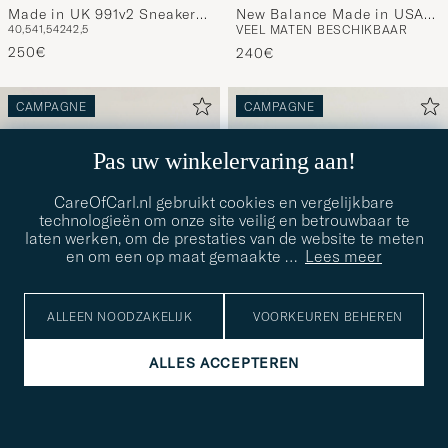
Made in UK 991v2 Sneakers
New Balance Made in USA
40,5
41,5
42
42,5
VEEL MATEN BESCHIKBAAR
Sand
990v4 Sneakers Grey
250€
240€
CAMPAGNE
CAMPAGNE
Pas uw winkelervaring aan!
CareOfCarl.nl gebruikt cookies en vergelijkbare
technologieën om onze site veilig en betrouwbaar te
laten werken, om de prestaties van de website te meten
en om een op maat gemaakte
…
Lees meer
ALLEEN NOODZAKELIJK
VOORKEUREN BEHEREN
ALLES ACCEPTEREN
NEW BALANCE MADE IN US & UK
NEW BALANCE MADE IN US & UK
New Balance Made in USA
New Balance Made in USA
40
40,5
41,5
42,5
44,5
40,5
41,5
990v6 Sneakers Black
990v6 Workwear/Grey
250€
250€