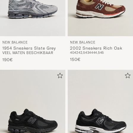
NEW BALANCE
NEW BALANCE
1954 Sneakers Slate Grey
2002 Sneakers Rich Oak
VEEL MATEN BESCHIKBAAR
40
42
42,5
43
44
44,5
45
150€
190€