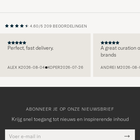
4.60/5
209 BEOORDELINGEN
Perfect, fast delivery.
A great curation o
brands
VORIGE
ALEX K
2026-08-04
KOPER
2026-07-26
ANDREI M
2026-08-
ABONNEER JE OP ONZE NIEUWSBRIEF
Krijg snel toegang tot nieuws en inspirerende inhoud
E-
Bedankt
it veld
mailadres
Submi