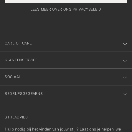
voor
moet
Newsl
orden
Form
LEES MEER OVER ONS PRIVACYBELEID
het
ngevuld
inschrijven
voor
onze
nieuwsbrief!
CARE OF CARL
KLANTENSERVICE
SOCIAAL
BEDRIJFSGEGEVENS
STIJLADVIES
Hulp nodig bij het vinden van jouw stijl? Laat ons je helpen, we