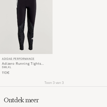
ADIDAS PERFORMANCE
Adizero Running Tights
S
M
L
XL
Black
110€
Toon
3
van
3
Ontdek meer