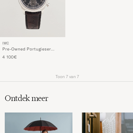
IWC
Pre-Owned Portugieser
Chronograph Classic
4 100€
Toon
7
van
7
Ontdek meer