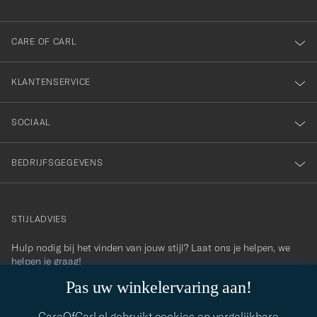
voor
onze
nieuwsbrief!
CARE OF CARL
KLANTENSERVICE
SOCIAAL
BEDRIJFSGEGEVENS
STIJLADVIES
Hulp nodig bij het vinden van jouw stijl? Laat ons je helpen, we
contact@careofcarl.com
helpen je graag!
Pas uw winkelervaring aan!
STIJLADVIES
CareOfCarl.nl gebruikt cookies en vergelijkbare