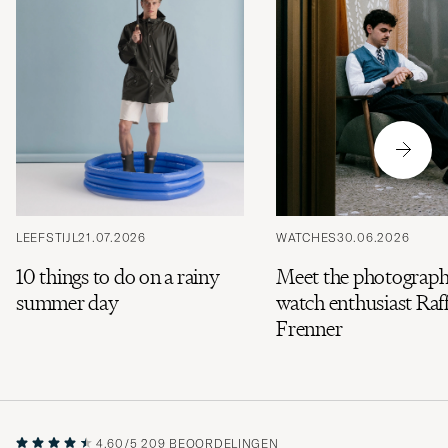
LEEFSTIJL
21.07.2026
WATCHES
30.06.2026
10 things to do on a rainy
Meet the photograph
summer day
watch enthusiast Raff
Frenner
4.60/5
209 BEOORDELINGEN