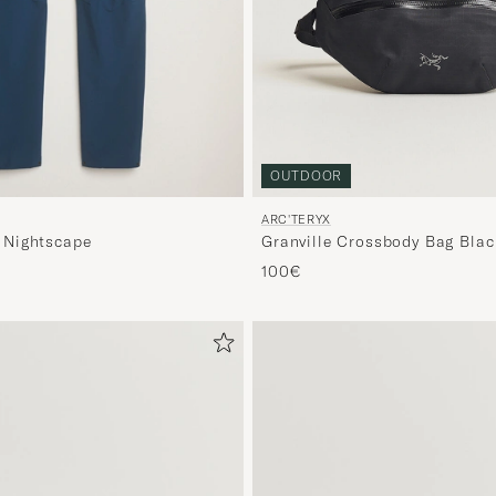
OUTDOOR
ARC'TERYX
Granville Crossbody Bag Blac
Nightscape
100€