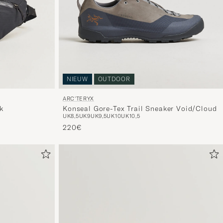
NIEUW
OUTDOOR
ARC'TERYX
k
Konseal Gore-Tex Trail Sneaker Void/Cloud
UK8,5
UK9
UK9,5
UK10
UK10,5
220€