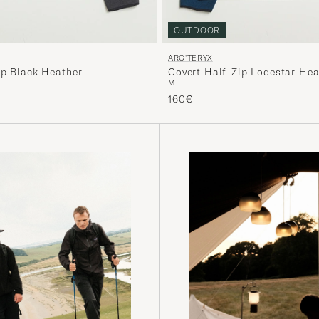
OUTDOOR
ARC'TERYX
ip Black Heather
Covert Half-Zip Lodestar Hea
M
L
160€