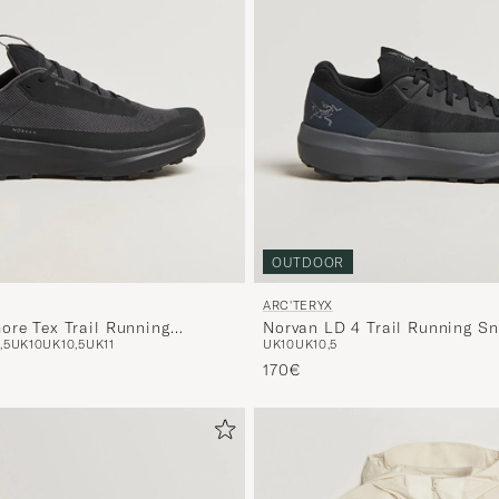
OUTDOOR
ARC'TERYX
ore Tex Trail Running
Norvan LD 4 Trail Running Sn
,5
UK10
UK10,5
UK11
UK10
UK10,5
Black/Cloud
170€