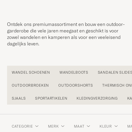
Ontdek ons premiumassortiment en bouw een outdoor-
garderobe die vele jaren meegaat en geschikt is voor
zowel wandelen en kamperen als voor een veeleisend
dagelijks leven.
WANDEL SCHOENEN
WANDELBOOTS
SANDALEN SLIDE
OUTDOORBROEKEN
OUTDOORSHORTS
THERMISCH O
SJAALS
SPORTARTIKELEN
KLEDINGVERZORGING
K
CATEGORIE
MERK
MAAT
KLEUR
MA