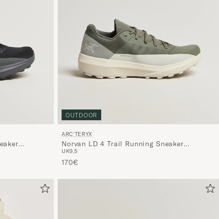
OUTDOOR
ARC'TERYX
eaker
Norvan LD 4 Trail Running Sneaker
UK9,5
Forage/Arctic Silk
170€