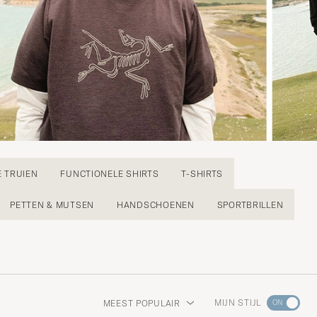
E TRUIEN
FUNCTIONELE SHIRTS
T-SHIRTS
PETTEN & MUTSEN
HANDSCHOENEN
SPORTBRILLEN
Ga
MIJN STIJL
MEEST POPULAIR