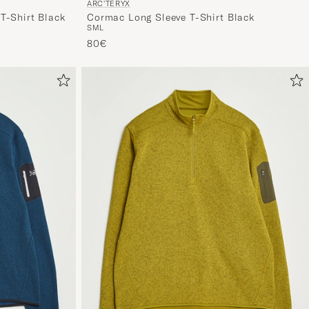
ARC'TERYX
T-Shirt Black
Cormac Long Sleeve T-Shirt Black
S
M
L
80€