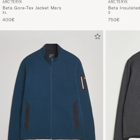
ARC'TERYX
ARC'TERYX
Beta Gore-Tex Jacket Mars
Beta Insulate
XL
S
400€
750€