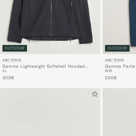
OUTDOOR
OUTDOOR
ARC'TERYX
ARC'TERYX
Gamma Lightweight Softshell Hooded
Gamma Pants 
XL
W32
Jacket Black
300€
200€