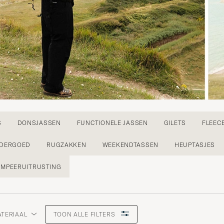
S
DONSJASSEN
FUNCTIONELE JASSEN
GILETS
FLEEC
NDERGOED
RUGZAKKEN
WEEKENDTASSEN
HEUPTASJES
AMPEERUITRUSTING
TERIAAL
TOON ALLE FILTERS