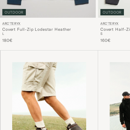
OUTDOOR
OUTDOOR
ARC'TERYX
ARC'TERYX
Covert Full-Zip Lodestar Heather
Covert Half-Z
L
S
180€
160€