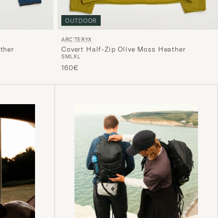
OUTDOOR
ARC'TERYX
ther
Covert Half-Zip Olive Moss Heather
S
M
L
XL
160€