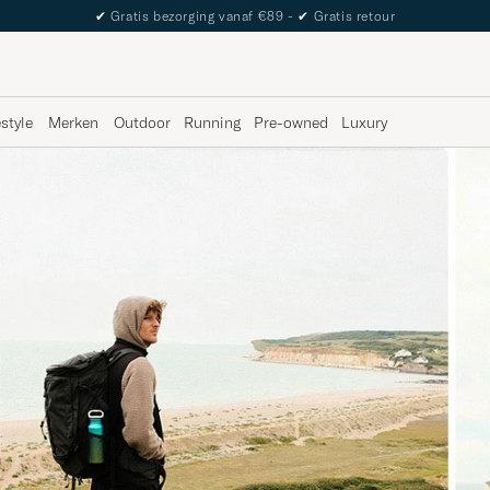
The Care of Carl Passport
estyle
Merken
Outdoor
Running
Pre-owned
Luxury