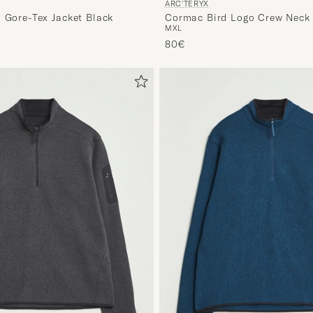
ARC'TERYX
Cormac Bird Logo Crew Neck 
d Gore-Tex Jacket Black
M
XL
80€