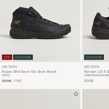
20%
OUTDOOR
OUTDOOR
ARC'TERYX
ARC'TERYX
Kopec Mid Gore-Tex Boot Black
Norvan LD 4 G
UK9,5
UK8
UK8,5
UK9
UK9
Sneaker Black
Reguliere prijs
Verlaagd prijs
220€
176€
200€