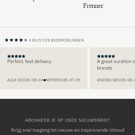
Frenner
4.60/5
209 BEOORDELINGEN
Perfect, fast delivery.
A great curation o
brands
VORIGE
ALEX K
2026-08-04
KOPER
2026-07-26
ANDREI M
2026-08-
ABONNEER JE OP ONZE NIEUWSBRIEF
Krijg snel toegang tot nieuws en inspirerende inhoud