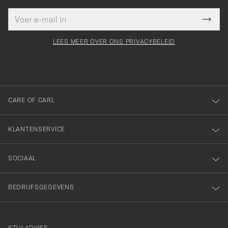
E-
Bedankt
it veld
mailadres
Submi
voor
moet
Newsl
orden
Form
LEES MEER OVER ONS PRIVACYBELEID
het
ngevuld
inschrijven
voor
onze
nieuwsbrief!
CARE OF CARL
KLANTENSERVICE
SOCIAAL
BEDRIJFSGEGEVENS
STIJLADVIES