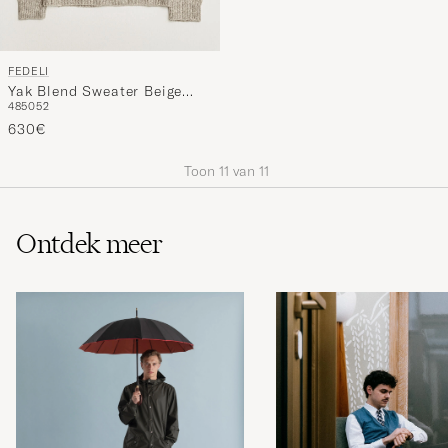
FEDELI
Yak Blend Sweater Beige
48
50
52
Melange
630€
Toon
11
van
11
Ontdek meer