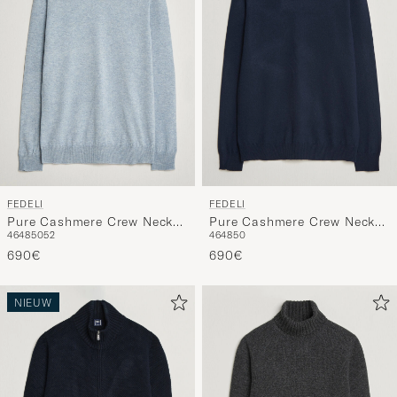
FEDELI
FEDELI
Pure Cashmere Crew Neck
Pure Cashmere Crew Neck
46
48
50
52
46
48
50
Light Blue
Navy Blue
690€
690€
NIEUW