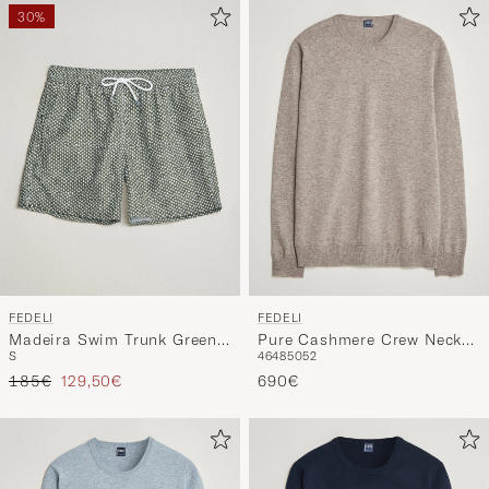
30%
FEDELI
FEDELI
Madeira Swim Trunk Green
Pure Cashmere Crew Neck
S
46
48
50
52
Flowers
Beige Melange
Reguliere prijs
Verlaagd prijs
185€
129,50€
690€