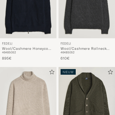
FEDELI
FEDELI
Wool/Cashmere Honeycomb
Wool/Cashmere Rollneck
46
48
50
52
46
48
50
52
Full Zip Navy
Anthracite
895€
610€
NIEUW