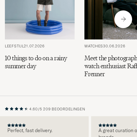
LEEFSTIJL
21.07.2026
WATCHES
30.06.2026
10 things to do on a rainy
Meet the photograph
summer day
watch enthusiast Raff
Frenner
4.60/5
209 BEOORDELINGEN
Perfect, fast delivery.
A great curation o