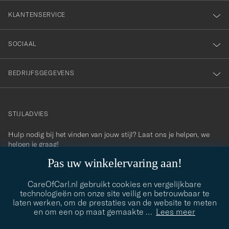
KLANTENSERVICE
SOCIAAL
BEDRIJFSGEGEVENS
STIJLADVIES
Hulp nodig bij het vinden van jouw stijl? Laat ons je helpen, we
contact@careofcarl.com
helpen je graag!
Pas uw winkelervaring aan!
STIJLADVIES
CareOfCarl.nl gebruikt cookies en vergelijkbare
technologieën om onze site veilig en betrouwbaar te
laten werken, om de prestaties van de website te meten
© Care of Carl 2026
en om een op maat gemaakte
…
Lees meer