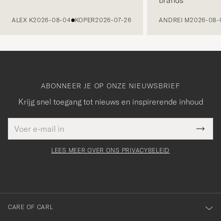
brands
VORIGE
ALEX K
2026-08-04
KOPER
2026-07-26
ANDREI M
2026-08-
ABONNEER JE OP ONZE NIEUWSBRIEF
Krijg snel toegang tot nieuws en inspirerende inhoud
E-
Bedankt
it veld
mailadres
Submi
voor
moet
Newsl
orden
Form
LEES MEER OVER ONS PRIVACYBELEID
het
ngevuld
inschrijven
voor
onze
nieuwsbrief!
CARE OF CARL