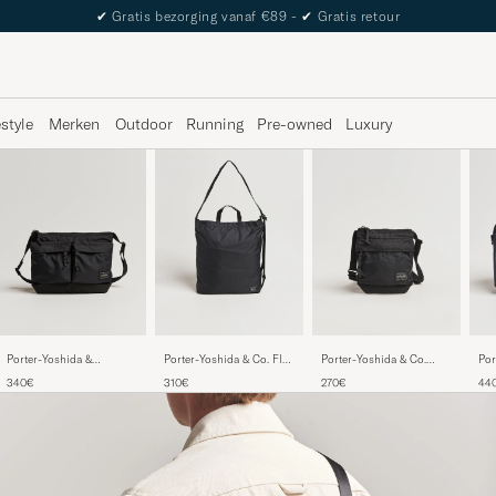
The Care of Carl Passport
estyle
Merken
Outdoor
Running
Pre-owned
Luxury
Porter-Yoshida &
Porter-Yoshida & Co. Flex
Porter-Yoshida & Co.
Por
Co.Force Small Shoulder
2Way Shoulder Bag Black
Force Small Shoulder
Co.
340€
310€
270€
44
BagBlack
Pouch Black
Ba