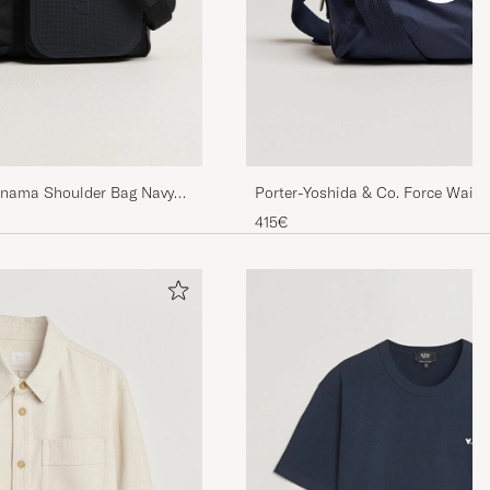
Porter-Yoshida & Co. Force Waist
anama Shoulder Bag Navy
415€