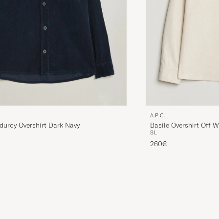
A.P.C.
duroy Overshirt Dark Navy
Basile Overshirt Off W
S
L
260€