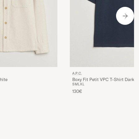
A.P.C.
hite
Boxy Fit Petit VPC T-Shirt Dark 
S
M
L
XL
130€