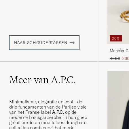
20%
NAAR SCHOUDERTASSEN
Moncler G
Reguliere p
Ver
450€
36
Meer van A.P.C.
Minimalisme, elegantie en cool - de
drie fundamenten van de Parijse visie
van het Franse label
A.P.C.
op de
moderne basisgarderobe. In hun goed
getailleerde en moeiteloos draagbare
collecties combineert het merk