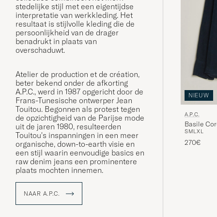
stedelijke stijl met een eigentijdse
interpretatie van werkkleding. Het
resultaat is stijlvolle kleding die de
persoonlijkheid van de drager
benadrukt in plaats van
overschaduwt.
Atelier de production et de création,
beter bekend onder de afkorting
A.P.C., werd in 1987 opgericht door de
NIEUW
Frans-Tunesische ontwerper Jean
Touitou. Begonnen als protest tegen
A.P.C.
de opzichtigheid van de Parijse mode
Basile Cor
uit de jaren 1980, resulteerden
S
M
L
XL
Touitou's inspanningen in een meer
270€
organische, down-to-earth visie en
een stijl waarin eenvoudige basics en
raw denim jeans een prominentere
plaats mochten innemen.
NAAR A.P.C.