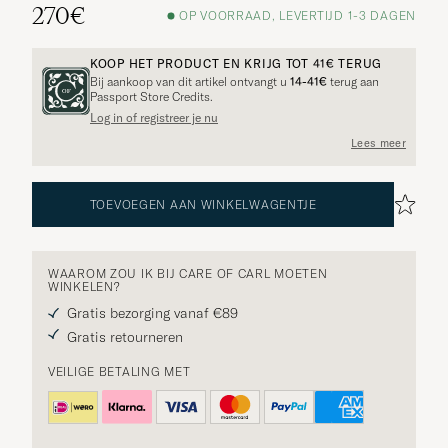
270€
OP VOORRAAD, LEVERTIJD 1-3 DAGEN
KOOP HET PRODUCT EN KRIJG TOT
41€
TERUG
Bij aankoop van dit artikel ontvangt u
14-41€
terug aan
Passport Store Credits.
Log in of registreer je nu
Lees meer
TOEVOEGEN AAN WINKELWAGENTJE
WAAROM ZOU IK BIJ CARE OF CARL MOETEN
WINKELEN?
Gratis bezorging vanaf €89
Gratis retourneren
VEILIGE BETALING MET