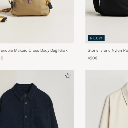
NIEUW
renoble Makaio Cross Body Bag Khaki
Stone Island Nylon P
Blue
rijs
laagd prijs
0€
420€