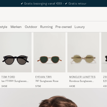
The Care of Carl Passport
estyle
Merken
Outdoor
Running
Pre-owned
Luxury
TOM FORD
EYEVAN 7285
MONCLER LUNETTES
ZE
Ian FT0591 Sunglasses
787 Sunglasses Rose
Rondosa Sunglasses
EZ0
Shiny Black
Transparent
345€
575€
440€
43