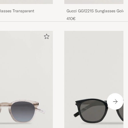
lasses Transparent
Gucci GG1221S Sunglasses Gold/
410€