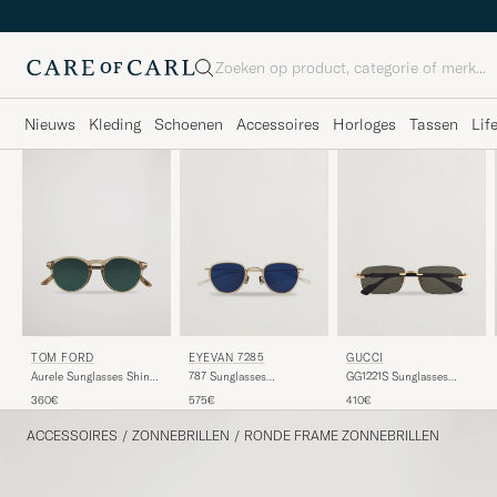
Zoeken
Nieuws
Kleding
Schoenen
Accessoires
Horloges
Tassen
Lif
TOM FORD
EYEVAN 7285
GUCCI
Aurele Sunglasses Shiny
787 Sunglasses
GG1221S Sunglasses
Beige/Blue
Transparent
Gold/Black
360€
575€
410€
ACCESSOIRES
/
ZONNEBRILLEN
/
RONDE FRAME ZONNEBRILLEN