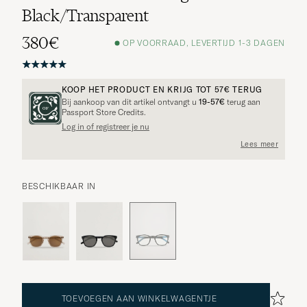
Black/Transparent
380€
OP VOORRAAD, LEVERTIJD 1-3 DAGEN
KOOP HET PRODUCT EN KRIJG TOT
57€
TERUG
Bij aankoop van dit artikel ontvangt u
19-57€
terug aan
Passport Store Credits.
Log in of registreer je nu
Lees meer
BESCHIKBAAR IN
TOEVOEGEN AAN WINKELWAGENTJE