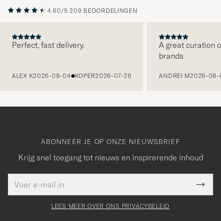
4.60/5
209 BEOORDELINGEN
Perfect, fast delivery.
A great curation o
brands
VORIGE
ALEX K
2026-08-04
KOPER
2026-07-26
ANDREI M
2026-08-
ABONNEER JE OP ONZE NIEUWSBRIEF
Krijg snel toegang tot nieuws en inspirerende inhoud
E-
Bedankt
it veld
mailadres
Submi
voor
moet
Newsl
orden
Form
LEES MEER OVER ONS PRIVACYBELEID
het
ngevuld