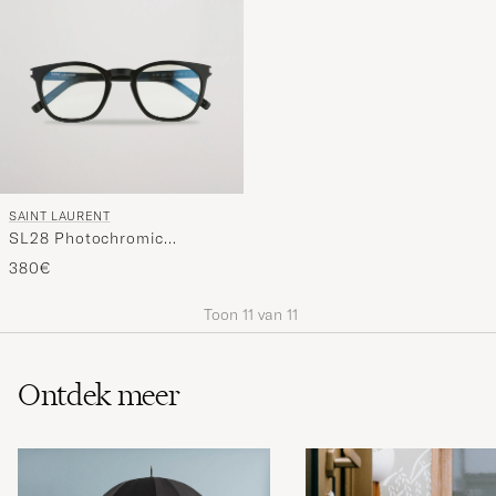
SAINT LAURENT
SL28 Photochromic
Sunglasses
380€
Black/Transparent
Toon
11
van
11
Ontdek meer