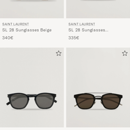
jou
samenges
selectie.
SAINT LAURENT
SAINT LAURENT
SL 28 Sunglasses
SL 28 Sunglasses Beige
Beige/Silver
335€
340€