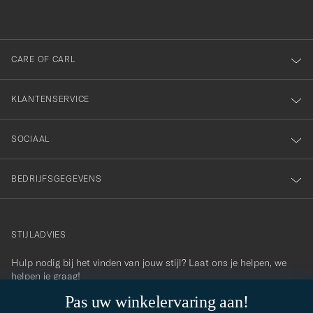
inschrijven
voor
onze
nieuwsbrief!
CARE OF CARL
KLANTENSERVICE
SOCIAAL
BEDRIJFSGEGEVENS
STIJLADVIES
Hulp nodig bij het vinden van jouw stijl? Laat ons je helpen, we
contact@careofcarl.com
helpen je graag!
Pas uw winkelervaring aan!
STIJLADVIES