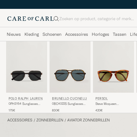
Zoeken
Nieuws
Kleding
Schoenen
Accessoires
Horloges
Tassen
Lif
POLO RALPH LAUREN
BRUNELLO CUCINELLI
PERSOL
0PH3154 Sunglasses
0BC4022S Sunglasses
Steve Mcqueen
Matte Gunmetal
Havana Sigaro
Sunglasses Terra Di Siena
175€
830€
420€
ACCESSOIRES
/
ZONNEBRILLEN
/
AVIATOR ZONNEBRILLEN