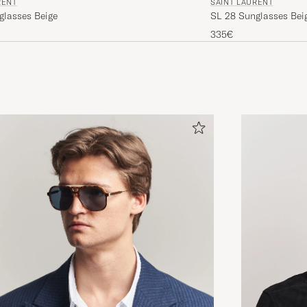
SAINT LAURENT
RENT
SL 28 Sunglasses Beig
glasses Beige
335€