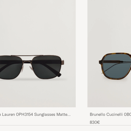
h Lauren 0PH3154 Sunglasses Matte
Brunello Cucinelli 0
Sigaro
830€