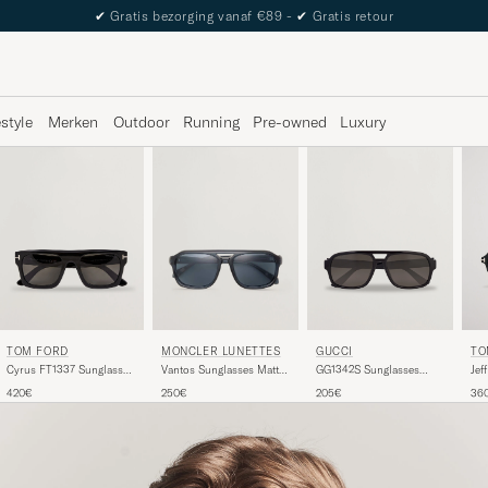
✔
Gratis bezorging vanaf €89 -
✔
Gratis retour
estyle
Merken
Outdoor
Running
Pre-owned
Luxury
GUCCI
TO
TOM FORD
MONCLER LUNETTES
GG1342S Sunglasses
Jef
Cyrus FT1337 Sunglasses
Vantos Sunglasses Matte
Black Smoke
Bla
Black
Black
205€
36
420€
250€