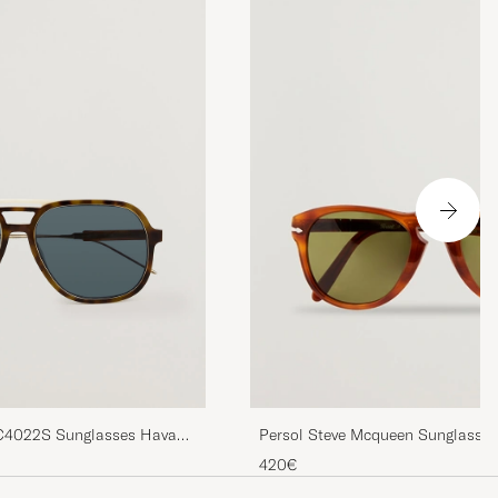
BC4022S Sunglasses Havana
Persol Steve Mcqueen Sunglasses 
420€