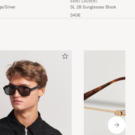
SAINT LAURENT
e/Silver
SL 28 Sunglasses Black
340€