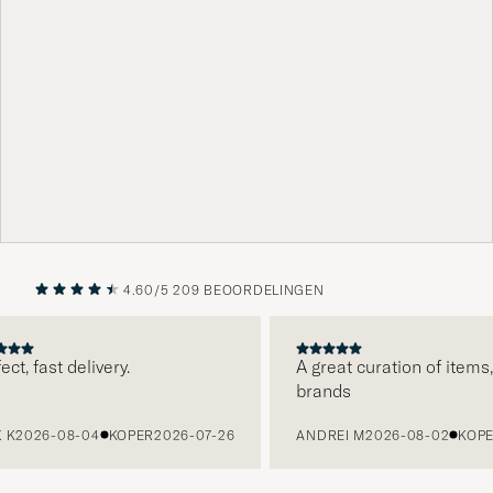
4.60/5
209 BEOORDELINGEN
VORIGE
VOLGENDE
ct, fast delivery.
A great curation of items, 
brands
K
2026-08-04
KOPER
2026-07-26
ANDREI M
2026-08-02
KOPE