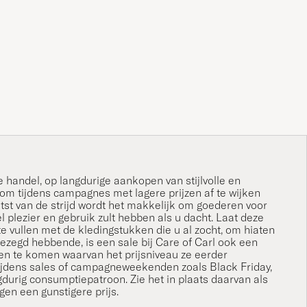
kse handel, op langdurige aankopen van stijlvolle en
 om tijdens campagnes met lagere prijzen af te wijken
tst van de strijd wordt het makkelijk om goederen voor
l plezier en gebruik zult hebben als u dacht. Laat deze
te vullen met de kledingstukken die u al zocht, om hiaten
gezegd hebbende, is een sale bij Care of Carl ook een
en te komen waarvan het prijsniveau ze eerder
ijdens sales of campagneweekenden zoals Black Friday,
angdurig consumptiepatroon. Zie het in plaats daarvan als
egen een gunstigere prijs.