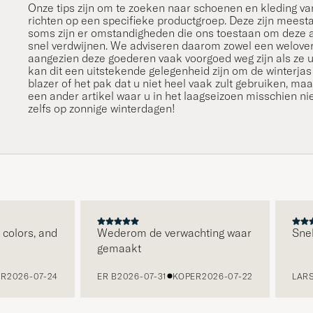
Onze tips zijn om te zoeken naar schoenen en kleding va
richten op een specifieke productgroep. Deze zijn meesta
soms zijn er omstandigheden die ons toestaan ​​om deze a
snel verdwijnen. We adviseren daarom zowel een welove
aangezien deze goederen vaak voorgoed weg zijn als ze uit
kan dit een uitstekende gelegenheid zijn om de winterjas 
blazer of het pak dat u niet heel vaak zult gebruiken, maa
een ander artikel waar u in het laagseizoen misschien ni
zelfs op zonnige winterdagen!
colors, and
Wederom de verwachting waar
Snell
gemaakt
R
2026-07-24
ER B
2026-07-31
KOPER
2026-07-22
LARS 