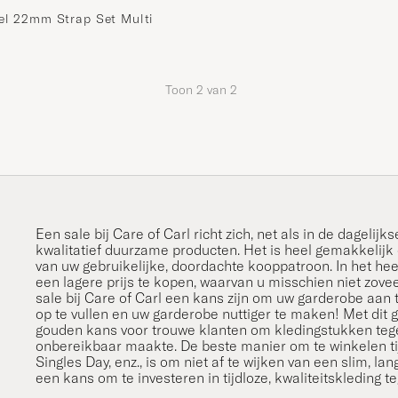
el 22mm Strap Set Multi
d prijs
Toon
2
van
2
Een sale bij Care of Carl richt zich, net als in de dagelij
kwalitatief duurzame producten. Het is heel gemakkelijk
van uw gebruikelijke, doordachte kooppatroon. In het hee
een lagere prijs te kopen, waarvan u misschien niet zovee
sale bij Care of Carl een kans zijn om uw garderobe aan 
op te vullen en uw garderobe nuttiger te maken! Met dit 
gouden kans voor trouwe klanten om kledingstukken teg
onbereikbaar maakte. De beste manier om te winkelen t
Singles Day, enz., is om niet af te wijken van een slim, l
een kans om te investeren in tijdloze, kwaliteitskleding t