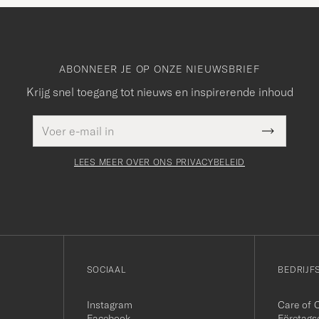
ABONNEER JE OP ONZE NIEUWSBRIEF
Krijg snel toegang tot nieuws en inspirerende inhoud
E-
Dit veld
mailadres
Submit
moet
Newslette
worden
Form
LEES MEER OVER ONS PRIVACYBELEID
ingevuld
SOCIAAL
BEDRIJF
Instagram
Care of 
Facebook
Företags