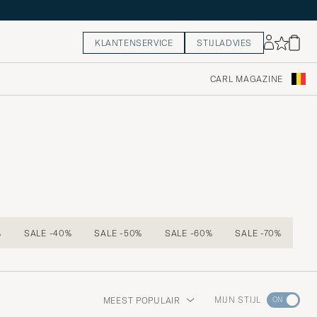
KLANTENSERVICE
STIJLADVIES
CARL MAGAZINE
%
SALE -40%
SALE -50%
SALE -60%
SALE -70%
Ga
MIJN STIJL
MEEST POPULAIR