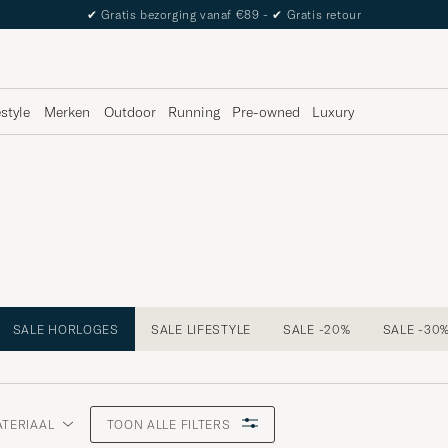
✔
Gratis bezorging vanaf €89 -
✔
Gratis retour
estyle
Merken
Outdoor
Running
Pre-owned
Luxury
SALE HORLOGES
SALE LIFESTYLE
SALE -20%
SALE -30
TERIAAL
TOON ALLE FILTERS