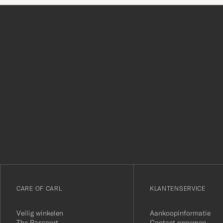
Bedankt
voor
het
inschrijven
voor
onze
nieuwsbrief!
CARE OF CARL
KLANTENSERVICE
Veilig winkelen
Aankoopinformatie
The Passport
Contact opnemen