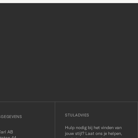
r
STIJLADVIES
SGEGEVENS
Hulp nodig bij het vinden van
Carl AB
jouw stijl? Laat ons je helpen,
gatan 44