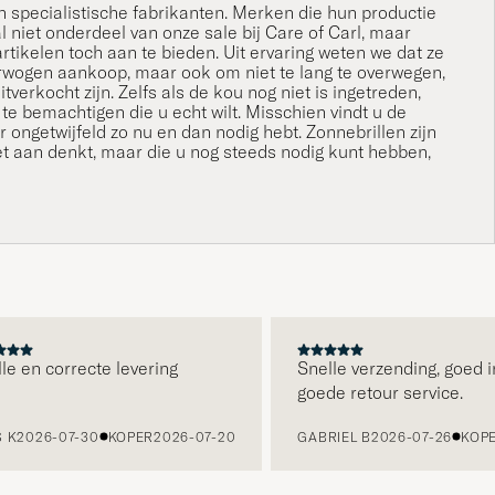
n specialistische fabrikanten. Merken die hun productie
l niet onderdeel van onze sale bij Care of Carl, maar
rtikelen toch aan te bieden. Uit ervaring weten we dat ze
rwogen aankoop, maar ook om niet te lang te overwegen,
verkocht zijn. Zelfs als de kou nog niet is ingetreden,
te bemachtigen die u echt wilt. Misschien vindt u de
r ongetwijfeld zo nu en dan nodig hebt. Zonnebrillen zijn
et aan denkt, maar die u nog steeds nodig kunt hebben,
e en correcte levering
Snelle verzending, goed i
goede retour service.
K
2026-07-30
KOPER
2026-07-20
GABRIEL B
2026-07-26
KOPE