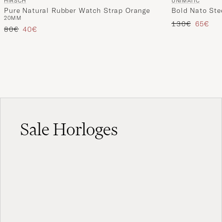
HIRSCH
UNIMATIC
Pure Natural Rubber Watch Strap Orange
Bold Nato Ste
20MM
Reguliere prijs
Verlaag
130€
65€
Reguliere prijs
Verlaagd prijs
80€
40€
Sale Horloges