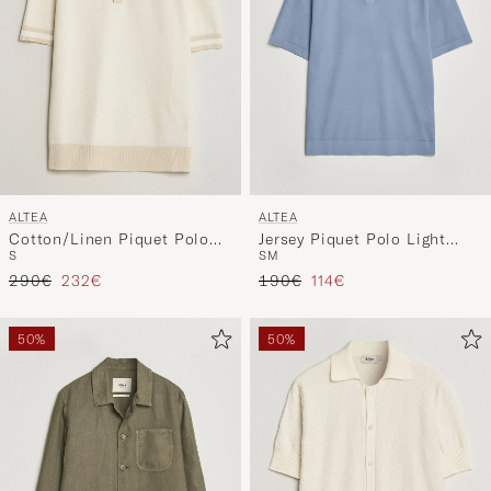
ALTEA
ALTEA
Cotton/Linen Piquet Polo
Jersey Piquet Polo Light
S
S
M
Off White
Blue
Reguliere prijs
Verlaagd prijs
Reguliere prijs
Verlaagd prijs
290€
232€
190€
114€
50%
50%