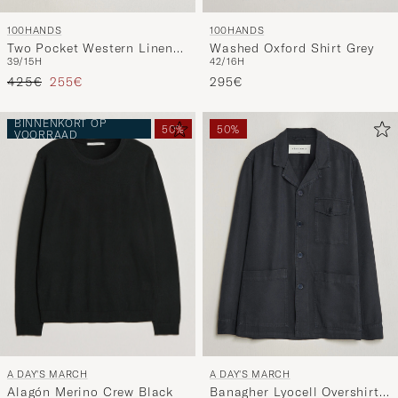
100HANDS
100HANDS
Two Pocket Western Linen
Washed Oxford Shirt Grey
39/15H
42/16H
Shirt Mint Green
Reguliere prijs
Verlaagd prijs
425€
255€
295€
BINNENKORT OP
50%
50%
VOORRAAD
A DAY'S MARCH
A DAY'S MARCH
Alagón Merino Crew Black
Banagher Lyocell Overshirt