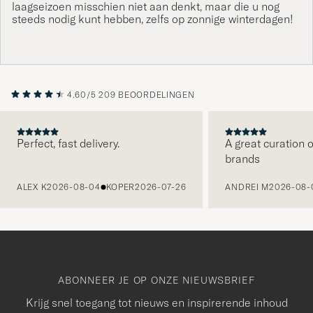
laagseizoen misschien niet aan denkt, maar die u nog
steeds nodig kunt hebben, zelfs op zonnige winterdagen!
4.60/5
209 BEOORDELINGEN
Perfect, fast delivery.
A great curation o
brands
VORIGE
ALEX K
2026-08-04
KOPER
2026-07-26
ANDREI M
2026-08-
ABONNEER JE OP ONZE NIEUWSBRIEF
Krijg snel toegang tot nieuws en inspirerende inhoud