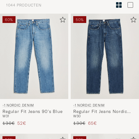
Stijladvies
1044
PRODUCTEN
om
Mijn
60%
50%
Stijl
te
activeren
en
ervaar
een
voor
jou
samenges
selectie.
-1 NORDIC DENIM
-1 NORDIC DENIM
Regular Fit Jeans 90's Blue
Regular Fit Jeans Nordic
W31
W30
Worn In
Reguliere prijs
Verlaagd prijs
Reguliere prijs
Verlaagd prijs
130€
52€
130€
65€