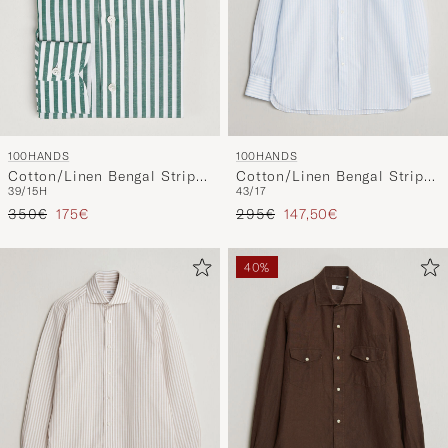
100HANDS
100HANDS
Cotton/Linen Bengal Stripe
Cotton/Linen Bengal Stripe
39/15H
43/17
Shirt Green
Shirt Light Blue
Reguliere prijs
Verlaagd prijs
Reguliere prijs
Verlaagd prijs
350€
175€
295€
147,50€
40%