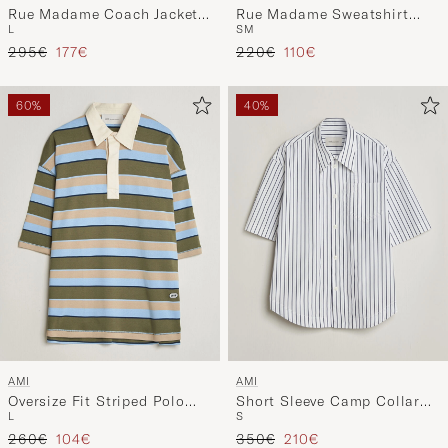
Rue Madame Coach Jacket
Rue Madame Sweatshirt
L
S
M
Black
Light Green
Reguliere prijs
Verlaagd prijs
Reguliere prijs
Verlaagd prijs
295€
177€
220€
110€
60%
40%
AMI
AMI
Oversize Fit Striped Polo
Short Sleeve Camp Collar
L
S
Multi
Shirt White/Blue
Reguliere prijs
Verlaagd prijs
Reguliere prijs
Verlaagd prijs
260€
104€
350€
210€