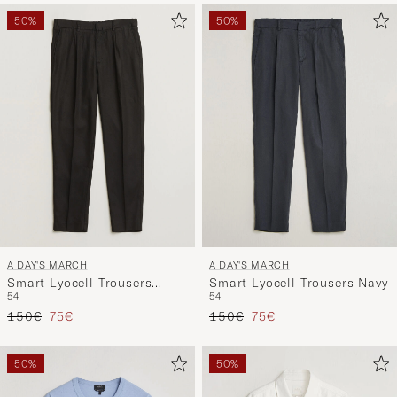
50%
50%
A DAY'S MARCH
A DAY'S MARCH
Smart Lyocell Trousers
Smart Lyocell Trousers Navy
54
54
Black
Reguliere prijs
Verlaagd prijs
Reguliere prijs
Verlaagd prijs
150€
75€
150€
75€
50%
50%