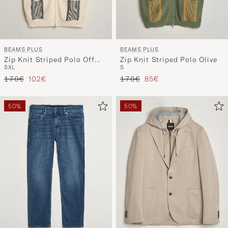
BEAMS PLUS
BEAMS PLUS
Zip Knit Striped Polo Off
Zip Knit Striped Polo Olive
S
XL
S
White
Reguliere prijs
Verlaagd prijs
Reguliere prijs
Verlaagd prijs
170€
102€
170€
85€
50%
50%