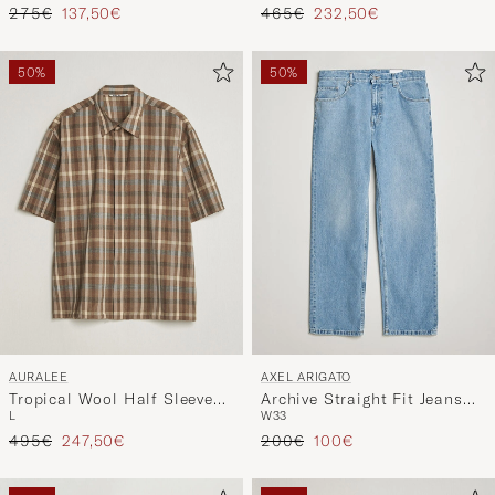
Reguliere prijs
Verlaagd prijs
Reguliere prijs
Verlaagd prijs
275€
137,50€
465€
232,50€
50%
50%
AURALEE
AXEL ARIGATO
Tropical Wool Half Sleeve
Archive Straight Fit Jeans
L
W33
Shirt Brown Check
Light Blue
Reguliere prijs
Verlaagd prijs
Reguliere prijs
Verlaagd prijs
495€
247,50€
200€
100€