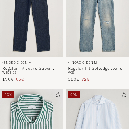
-1 NORDIC DENIM
-1 NORDIC DENIM
Regular Fit Jeans Super
Regular Fit Selvedge Jeans
W30
31
33
W33
Dark
Summer Breeze
Reguliere prijs
Verlaagd prijs
Reguliere prijs
Verlaagd prijs
130€
65€
180€
72€
50%
50%