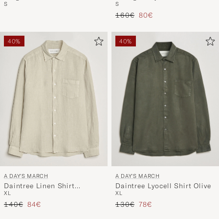
S
S
Navy
Reguliere prijs
Verlaagd prijs
160€
80€
40%
40%
A DAY'S MARCH
A DAY'S MARCH
Daintree Lyocell Shirt Olive
Daintree Linen Shirt
XL
XL
Moonstruck
Reguliere prijs
Verlaagd prijs
Reguliere prijs
Verlaagd prijs
130€
78€
140€
84€