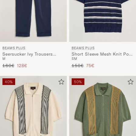
BEAMS PLUS
BEAMS PLUS
Seersucker Ivy Trousers
Short Sleeve Mesh Knit Polo
M
S
M
Navy
Navy
Reguliere prijs
Verlaagd prijs
Reguliere prijs
Verlaagd prijs
160€
128€
150€
75€
40%
50%