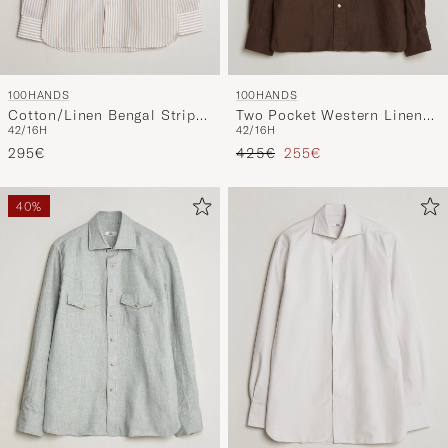
100HANDS
100HANDS
Cotton/Linen Bengal Stripe
Two Pocket Western Linen
42/16H
42/16H
Shirt Light Brown
Shirt Chocolate
Reguliere prijs
Verlaagd prijs
295€
425€
255€
40%