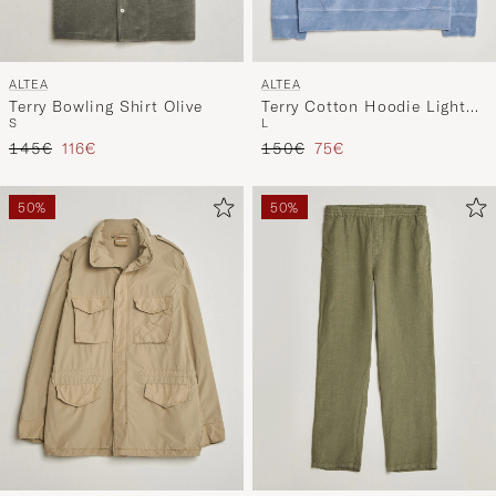
ALTEA
ALTEA
Terry Bowling Shirt Olive
Terry Cotton Hoodie Light
S
L
Blue
Reguliere prijs
Verlaagd prijs
Reguliere prijs
Verlaagd prijs
145€
116€
150€
75€
50%
50%