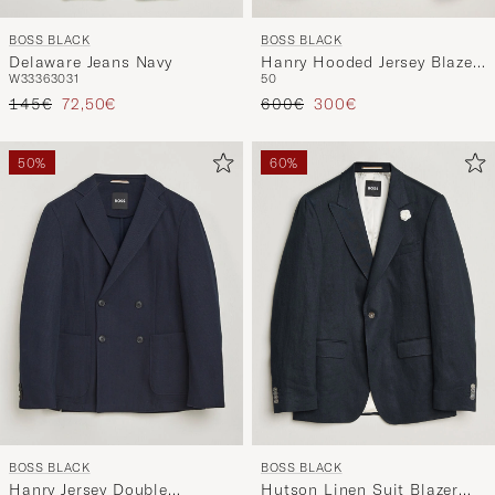
BOSS BLACK
BOSS BLACK
Delaware Jeans Navy
Hanry Hooded Jersey Blazer
W33
36
30
31
50
Dark Beige
Reguliere prijs
Verlaagd prijs
Reguliere prijs
Verlaagd prijs
145€
72,50€
600€
300€
50%
60%
BOSS BLACK
BOSS BLACK
Hanry Jersey Double
Hutson Linen Suit Blazer