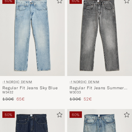
50%
60%
-1 NORDIC DENIM
-1 NORDIC DENIM
Regular Fit Jeans Sky Blue
Regular Fit Jeans Summer
W34
32
W30
33
Grey
Reguliere prijs
Verlaagd prijs
Reguliere prijs
Verlaagd prijs
130€
65€
130€
52€
50%
60%