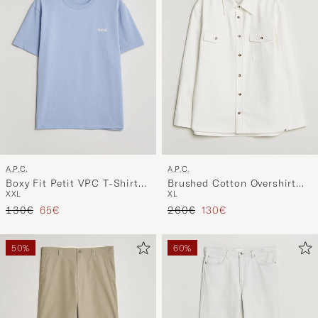
A.P.C.
A.P.C.
Boxy Fit Petit VPC T-Shirt
Brushed Cotton Overshirt
XXL
XL
Light Blue
White
Reguliere prijs
Verlaagd prijs
Reguliere prijs
Verlaagd prijs
130€
65€
260€
130€
50%
60%