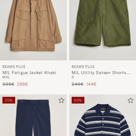
BEAMS PLUS
BEAMS PLUS
MIL Fatigue Jacket Khaki
MIL Utility Sateen Shorts
M
XL
S
Olive
Reguliere prijs
Verlaagd prijs
Reguliere prijs
Verlaagd prijs
335€
268€
240€
144€
20%
50%