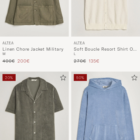
ALTEA
ALTEA
Linen Chore Jacket Military
Soft Boucle Resort Shirt Off
M
L
White
Reguliere prijs
Verlaagd prijs
Reguliere prijs
Verlaagd prijs
400€
200€
270€
135€
20%
50%