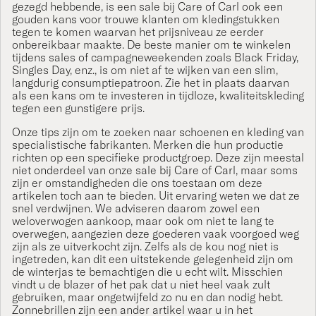
gezegd hebbende, is een sale bij Care of Carl ook een
gouden kans voor trouwe klanten om kledingstukken
tegen te komen waarvan het prijsniveau ze eerder
onbereikbaar maakte. De beste manier om te winkelen
tijdens sales of campagneweekenden zoals Black Friday,
Singles Day, enz., is om niet af te wijken van een slim,
langdurig consumptiepatroon. Zie het in plaats daarvan
als een kans om te investeren in tijdloze, kwaliteitskleding
tegen een gunstigere prijs.
Onze tips zijn om te zoeken naar schoenen en kleding van
specialistische fabrikanten. Merken die hun productie
richten op een specifieke productgroep. Deze zijn meestal
niet onderdeel van onze sale bij Care of Carl, maar soms
zijn er omstandigheden die ons toestaan ​​om deze
artikelen toch aan te bieden. Uit ervaring weten we dat ze
snel verdwijnen. We adviseren daarom zowel een
weloverwogen aankoop, maar ook om niet te lang te
overwegen, aangezien deze goederen vaak voorgoed weg
zijn als ze uitverkocht zijn. Zelfs als de kou nog niet is
ingetreden, kan dit een uitstekende gelegenheid zijn om
de winterjas te bemachtigen die u echt wilt. Misschien
vindt u de blazer of het pak dat u niet heel vaak zult
gebruiken, maar ongetwijfeld zo nu en dan nodig hebt.
Zonnebrillen zijn een ander artikel waar u in het