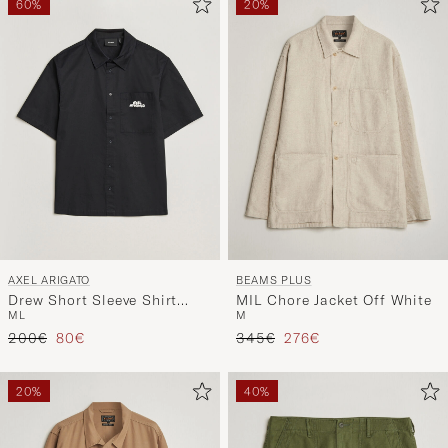
60%
20%
AXEL ARIGATO
BEAMS PLUS
Drew Short Sleeve Shirt
MIL Chore Jacket Off White
M
L
M
Black
Reguliere prijs
Verlaagd prijs
Reguliere prijs
Verlaagd prijs
200€
80€
345€
276€
20%
40%