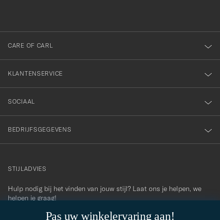
inschrijven
voor
onze
nieuwsbrief!
CARE OF CARL
KLANTENSERVICE
SOCIAAL
BEDRIJFSGEGEVENS
STIJLADVIES
Hulp nodig bij het vinden van jouw stijl? Laat ons je helpen, we
contact@careofcarl.com
helpen je graag!
Pas uw winkelervaring aan!
STIJLADVIES