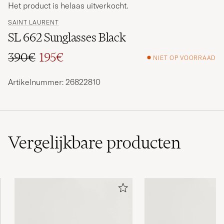
Het product is helaas uitverkocht.
SAINT LAURENT
SL 662 Sunglasses Black
390€
195€
NIET OP VOORRAAD
Reguliere prijs
Verlaagd prijs
Artikelnummer: 26822810
Vergelijkbare
producten