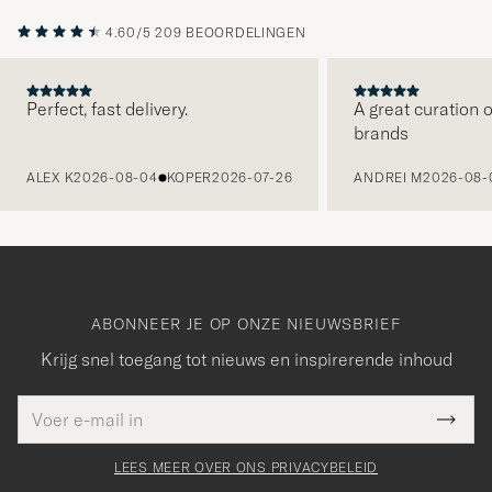
4.60/5
209 BEOORDELINGEN
Perfect, fast delivery.
A great curation o
brands
VORIGE
ALEX K
2026-08-04
KOPER
2026-07-26
ANDREI M
2026-08-
ABONNEER JE OP ONZE NIEUWSBRIEF
Krijg snel toegang tot nieuws en inspirerende inhoud
E-
Bedankt
it veld
mailadres
Submi
voor
moet
Newsl
orden
Form
LEES MEER OVER ONS PRIVACYBELEID
het
ngevuld