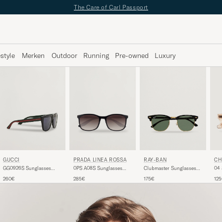
The Care of Carl Passport
estyle
Merken
Outdoor
Running
Pre-owned
Luxury
GUCCI
RAY-BAN
CH
PRADA LINEA ROSSA
GG0926S Sunglasses
Clubmaster Sunglasses
04 
0PS A08S Sunglasses
Black/Green
Ebony/Crystal Green
Black
260€
175€
12
285€