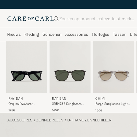
Zoeken
Nieuws
Kleding
Schoenen
Accessoires
Horloges
Tassen
Lif
RAY-BAN
RAY-BAN
CHIMI
Original Wayfarer
0RB4387 Sunglasses
Fargo Sunglasses Light
Sunglasses Black/Crystal
Black
Grey
175€
145€
180€
Green
ACCESSOIRES
/
ZONNEBRILLEN
/
D-FRAME ZONNEBRILLEN