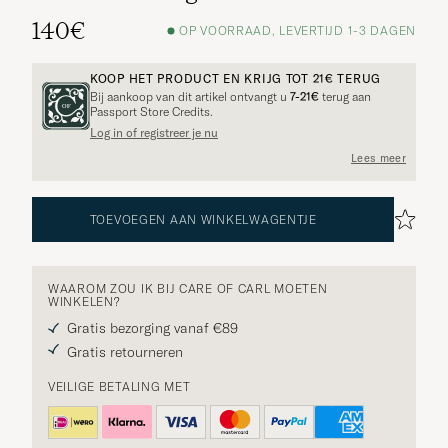
140€
OP VOORRAAD, LEVERTIJD 1-3 DAGEN
KOOP HET PRODUCT EN KRIJG TOT
21€
TERUG
Bij aankoop van dit artikel ontvangt u
7-21€
terug aan
Passport Store Credits.
Log in of registreer je nu
Lees meer
TOEVOEGEN AAN WINKELWAGENTJE
WAAROM ZOU IK BIJ CARE OF CARL MOETEN
WINKELEN?
Gratis bezorging vanaf €89
Gratis retourneren
VEILIGE BETALING MET