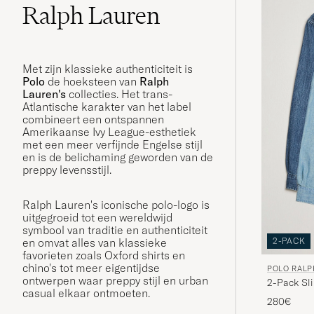
Ralph Lauren
Met zijn klassieke authenticiteit is
Polo
de hoeksteen van
Ralph
Lauren's
collecties. Het trans-
Atlantische karakter van het label
combineert een ontspannen
Amerikaanse Ivy League-esthetiek
met een meer verfijnde Engelse stijl
en is de belichaming geworden van de
preppy levensstijl.
Ralph Lauren's iconische polo-logo is
uitgegroeid tot een wereldwijd
symbool van traditie en authenticiteit
2-PACK
en omvat alles van klassieke
favorieten zoals Oxford shirts en
chino's tot meer eigentijdse
POLO RALP
ontwerpen waar preppy stijl en urban
2-Pack Sl
casual elkaar ontmoeten.
280€