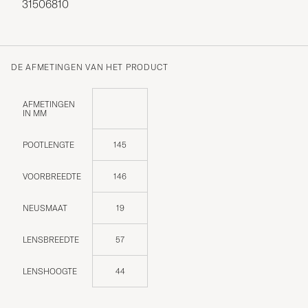
31506810
DE AFMETINGEN VAN HET PRODUCT
AFMETINGEN
IN MM
POOTLENGTE
145
VOORBREEDTE
146
NEUSMAAT
19
LENSBREEDTE
57
LENSHOOGTE
44