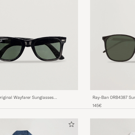
riginal Wayfarer Sunglasses
Ray-Ban 0RB4387 Sun
tal Green
145€