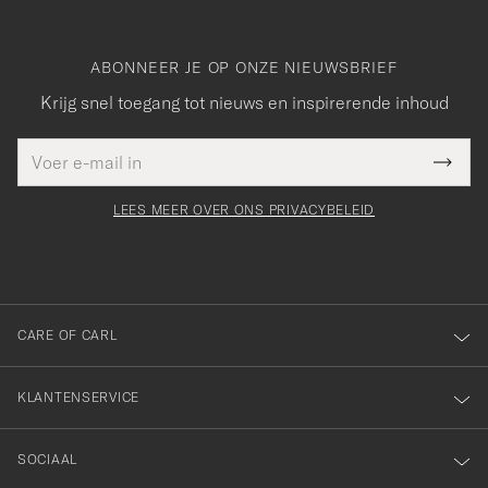
ABONNEER JE OP ONZE NIEUWSBRIEF
Krijg snel toegang tot nieuws en inspirerende inhoud
E-
Bedankt
it veld
mailadres
Submi
voor
moet
Newsl
orden
Form
LEES MEER OVER ONS PRIVACYBELEID
het
ngevuld
inschrijven
voor
onze
nieuwsbrief!
CARE OF CARL
KLANTENSERVICE
SOCIAAL