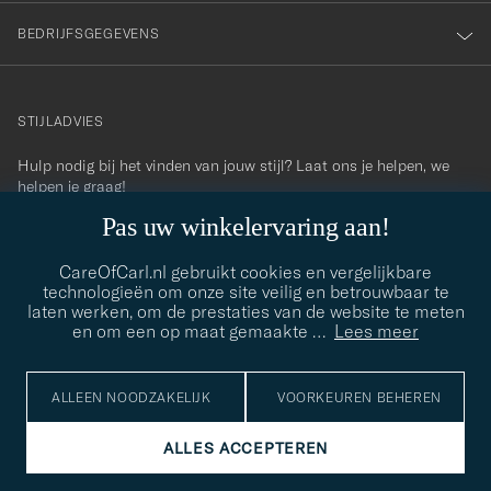
BEDRIJFSGEGEVENS
STIJLADVIES
Hulp nodig bij het vinden van jouw stijl? Laat ons je helpen, we
contact@careofcarl.com
helpen je graag!
Pas uw winkelervaring aan!
STIJLADVIES
CareOfCarl.nl gebruikt cookies en vergelijkbare
technologieën om onze site veilig en betrouwbaar te
laten werken, om de prestaties van de website te meten
© Care of Carl 2026
en om een op maat gemaakte
…
Lees meer
ALLEEN NOODZAKELIJK
VOORKEUREN BEHEREN
ALLES ACCEPTEREN