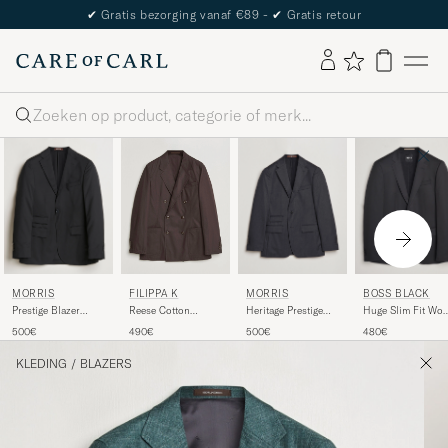
✔
Gratis bezorging vanaf €89 -
✔
Gratis retour
Zoeken
MORRIS
MORRIS
BOSS BLACK
FILIPPA K
Prestige Blazer
Heritage Prestige
Huge Slim Fit Woo
Reese Cotton
Black
Suit Jacket Grey
Blazer Black
Double Breasted
500€
500€
480€
490€
Blazer Dark
Chocolate
KLEDING
/
BLAZERS