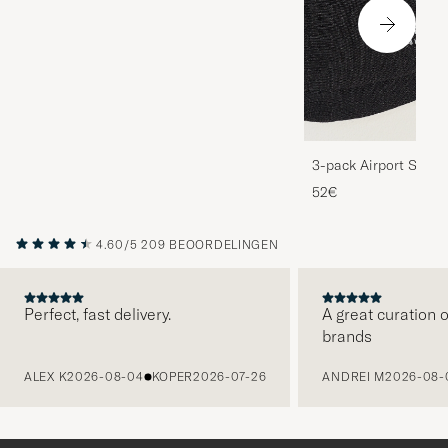
3-pack Airport Socks
Melange
52€
4.60/5
209 BEOORDELINGEN
Perfect, fast delivery.
A great curation o
brands
VORIGE
ALEX K
2026-08-04
KOPER
2026-07-26
ANDREI M
2026-08-