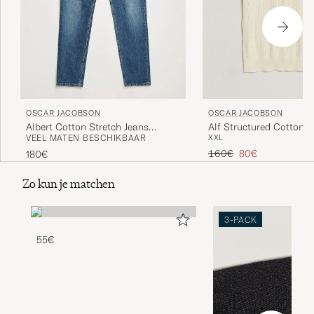
OSCAR JACOBSON
OSCAR JACOBSON
Albert Cotton Stretch Jeans
Alf Structured Cotton P
VEEL MATEN BESCHIKBAAR
XXL
Vintage Wash
White
Reguliere prijs
Verlaagd prijs
160€
80€
180€
Zo kun je matchen
3-PACK
55€