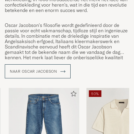
confectiekleding voor heren's, wat in die tijd een revolutie
betekende en een enorm succes werd.
Oscar Jacobson's filosofie wordt gedefinieerd door de
passie voor echt vakmanschap, tijdloze stijl en ingenieuze
details. In combinatie met de drieledige inspiratie van
Angelsaksisch erfgoed, Italiaans kleermakerswerk en
Scandinavische eenvoud heeft dit Oscar Jacobson
gemaakt tot de bekende naam die we vandaag de dag
kennen. Het merk laat liever de onberispelijke kwaliteit
van zijn kleding voor zichzelf spreken, wat hen de titel van
hofleverancier van HM Koning Carl XVI Gustaf van
NAAR OSCAR JACOBSON
Zweden opleverde.
50%