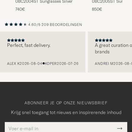
0BC2004ST Sunglasses Silver
0BC2005ST Sunglass
740€
850€
4.60/5
209 BEOORDELINGEN
Perfect, fast delivery.
A great curation o
brands
VORIGE
ALEX K
2026-08-04
KOPER
2026-07-26
ANDREI M
2026-08-
ABONNEER JE OP ONZE NIEUWSBRIEF
Krijg snel toegang tot nieuws en inspirerende inhoud
E-
Bedankt
it veld
mailadres
Submi