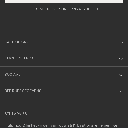
voor
moet
Newsl
orden
Form
LEES MEER OVER ONS PRIVACYBELEID
het
ngevuld
inschrijven
voor
onze
nieuwsbrief!
CARE OF CARL
KLANTENSERVICE
SOCIAAL
BEDRIJFSGEGEVENS
STIJLADVIES
Hulp nodig bij het vinden van jouw stijl? Laat ons je helpen, we