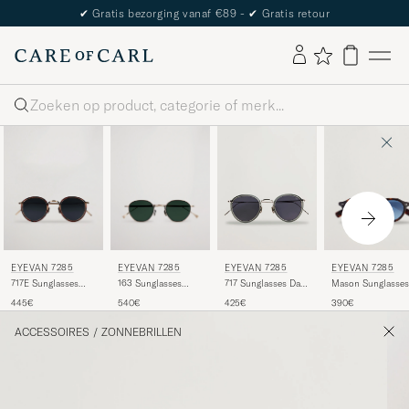
✔
Gratis bezorging vanaf €89 -
✔
Gratis retour
Zoeken
EYEVAN 7285
EYEVAN 7285
EYEVAN 7285
EYEVAN 7285
717E Sunglasses
163 Sunglasses
Mason Sunglasses
717 Sunglasses Dark
Antique Gold
Antique Gold
Tortoise
Grey
445€
540€
390€
425€
ACCESSOIRES
/
ZONNEBRILLEN