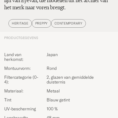
lijn van Eyevan, die modellen uit het archief van
het merk naar voren brengt.
HERITAGE
PREPPY
CONTEMPORARY
PRODUCTGEGEVENS
Land van
Japan
herkomst:
Montuurvorm:
Rond
Filtercategorie (0-
2, glazen van gemiddelde
4):
duisternis
Materiaal:
Metaal
Tint
Blauw getint
UV-bescherming
100 %
Lensbreedte
48 mm