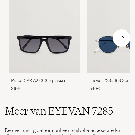
Prada 0PR A22S Sunglasses
Eyevan 7285 163 Sungla
Black
315€
540€
Meer van EYEVAN 7285
De overtuiging dat een bril een stijlvolle accessoire kan