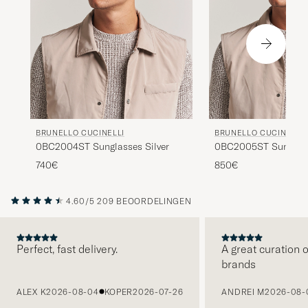
BRUNELLO CUCINELLI
BRUNELLO CUCINELLI
0BC2004ST Sunglasses Silver
0BC2005ST Sunglass
740€
850€
4.60/5
209 BEOORDELINGEN
Perfect, fast delivery.
A great curation o
brands
VORIGE
ALEX K
2026-08-04
KOPER
2026-07-26
ANDREI M
2026-08-