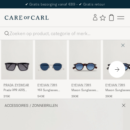
✔
Gratis bezorging vanaf €89 -
✔
Gratis retour
Zoeken
PRADA EYEWEAR
EYEVAN 7285
EYEVAN 7285
EYEVAN 7285
Prada 0PR A22S
163 Sunglasses
Mason Sunglasses
Mason Sunglasses
Sunglasses Black
Silver
Tortoise
Black
315€
540€
390€
390€
ACCESSOIRES
/
ZONNEBRILLEN