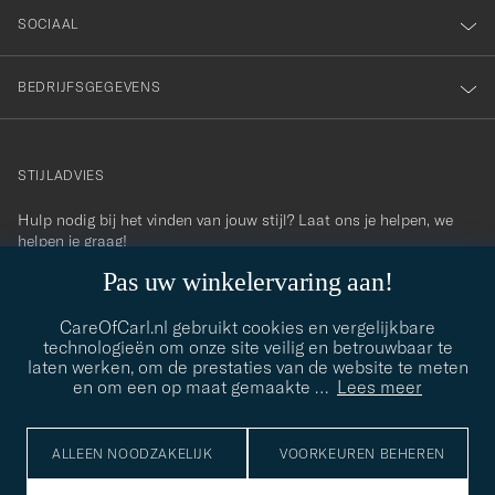
SOCIAAL
BEDRIJFSGEGEVENS
STIJLADVIES
Hulp nodig bij het vinden van jouw stijl? Laat ons je helpen, we
contact@careofcarl.com
helpen je graag!
Pas uw winkelervaring aan!
STIJLADVIES
CareOfCarl.nl gebruikt cookies en vergelijkbare
technologieën om onze site veilig en betrouwbaar te
laten werken, om de prestaties van de website te meten
© Care of Carl 2026
en om een op maat gemaakte
…
Lees meer
ALLEEN NOODZAKELIJK
VOORKEUREN BEHEREN