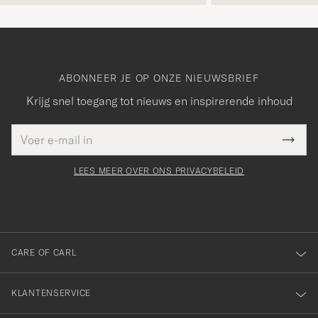
ABONNEER JE OP ONZE NIEUWSBRIEF
Krijg snel toegang tot nieuws en inspirerende inhoud
E-
Bedankt
it veld
mailadres
Submi
voor
moet
Newsl
orden
Form
LEES MEER OVER ONS PRIVACYBELEID
het
ngevuld
inschrijven
voor
onze
nieuwsbrief!
CARE OF CARL
KLANTENSERVICE