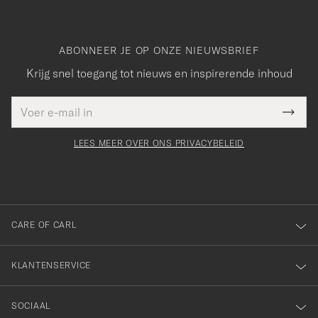
ABONNEER JE OP ONZE NIEUWSBRIEF
Krijg snel toegang tot nieuws en inspirerende inhoud
E-
Bedankt
it veld
mailadres
Submi
voor
moet
Newsl
orden
Form
LEES MEER OVER ONS PRIVACYBELEID
het
ngevuld
inschrijven
voor
onze
nieuwsbrief!
CARE OF CARL
KLANTENSERVICE
SOCIAAL