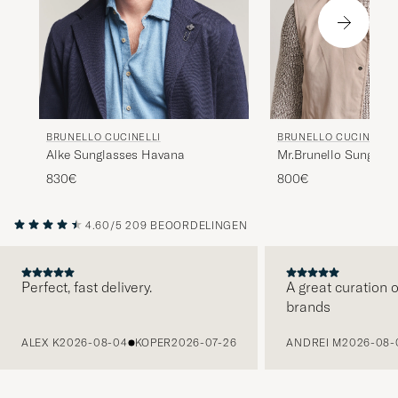
BRUNELLO CUCINELLI
BRUNELLO CUCINELLI
Mr.Brunello Sunglas
Alke Sunglasses Havana
800€
830€
4.60/5
209 BEOORDELINGEN
Perfect, fast delivery.
A great curation o
brands
VORIGE
ALEX K
2026-08-04
KOPER
2026-07-26
ANDREI M
2026-08-