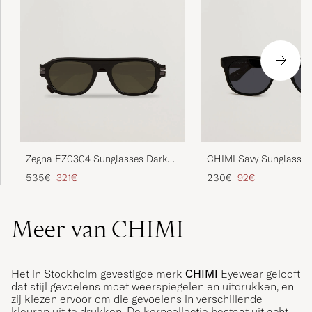
Zegna EZ0304 Sunglasses Dark
CHIMI Savy Sunglasses
Brown
Reguliere prijs
Verlaagd prijs
Reguliere prijs
Verlaagd prijs
535€
321€
230€
92€
Meer van CHIMI
Het in Stockholm gevestigde merk
CHIMI
Eyewear gelooft
dat stijl gevoelens moet weerspiegelen en uitdrukken, en
zij kiezen ervoor om die gevoelens in verschillende
kleuren uit te drukken. De kerncollectie bestaat uit acht