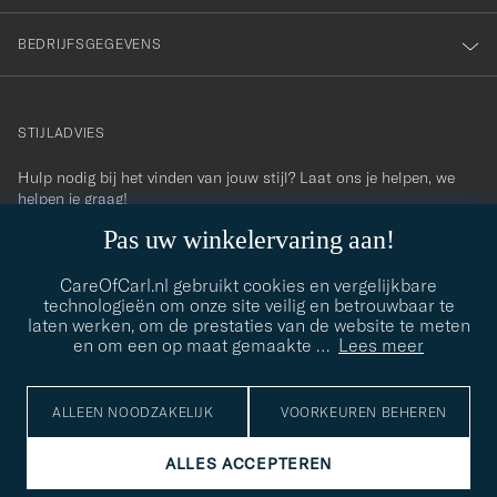
BEDRIJFSGEGEVENS
STIJLADVIES
Hulp nodig bij het vinden van jouw stijl? Laat ons je helpen, we
contact@careofcarl.com
helpen je graag!
Pas uw winkelervaring aan!
STIJLADVIES
CareOfCarl.nl gebruikt cookies en vergelijkbare
technologieën om onze site veilig en betrouwbaar te
laten werken, om de prestaties van de website te meten
© Care of Carl 2026
en om een op maat gemaakte
…
Lees meer
ALLEEN NOODZAKELIJK
VOORKEUREN BEHEREN
ALLES ACCEPTEREN