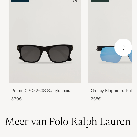
Oakley Bisphaera Polar
Persol 0PO3269S Sunglasses
Sunglasses Matte Blac
Black
265€
330€
Meer van Polo Ralph Lauren