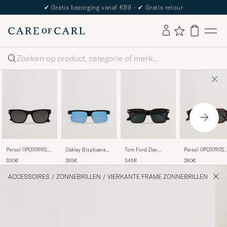
✔
Gratis bezorging vanaf €89 -
✔
Gratis retour
Zoeken
Oakley Bisphaera
Tom Ford Dax
Persol 0PO3292S
Persol 0PO3269S
Polarized
TF0751 Sunglasses
Sunglasses Dark
Sunglasses Black
265€
345€
280€
330€
Sunglasses Matte
Havanna
Havana
Black
ACCESSOIRES
/
ZONNEBRILLEN
/
VIERKANTE FRAME ZONNEBRILLEN