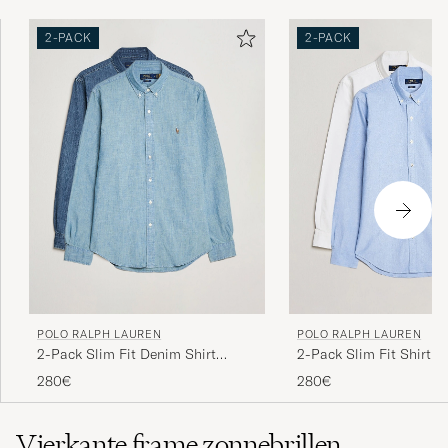
2-PACK
2-PACK
POLO RALPH LAUREN
POLO RALPH LAUREN
2-Pack Slim Fit Denim Shirt
2-Pack Slim Fit Shirt O
Washed/Dark Wash
White/Blue
280€
280€
Vierkante frame zonnebrillen