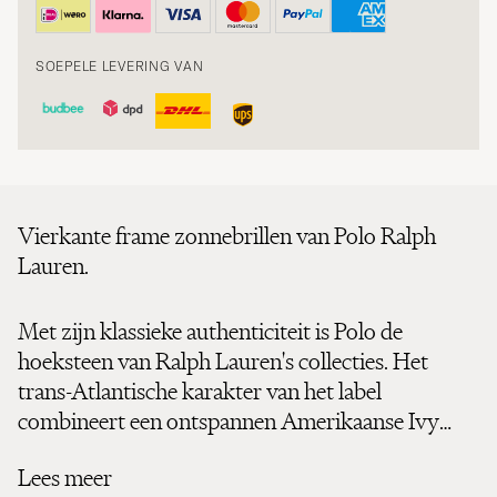
SOEPELE LEVERING VAN
Vierkante frame zonnebrillen van Polo Ralph
Lauren.
Met zijn klassieke authenticiteit is Polo de
hoeksteen van Ralph Lauren's collecties. Het
trans-Atlantische karakter van het label
combineert een ontspannen Amerikaanse Ivy
League-esthetiek met een meer verfijnde Engelse
Lees meer
stijl en is de belichaming geworden van de preppy