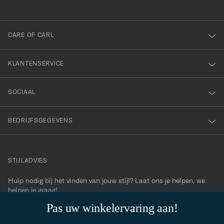
voor
onze
nieuwsbrief!
CARE OF CARL
KLANTENSERVICE
SOCIAAL
BEDRIJFSGEGEVENS
STIJLADVIES
Hulp nodig bij het vinden van jouw stijl? Laat ons je helpen, we
contact@careofcarl.com
helpen je graag!
Pas uw winkelervaring aan!
STIJLADVIES