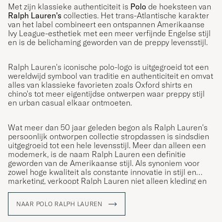
Met zijn klassieke authenticiteit is
Polo
de hoeksteen van
Ralph Lauren's
collecties. Het trans-Atlantische karakter
van het label combineert een ontspannen Amerikaanse
Ivy League-esthetiek met een meer verfijnde Engelse stijl
en is de belichaming geworden van de preppy levensstijl.
Ralph Lauren's iconische polo-logo is uitgegroeid tot een
wereldwijd symbool van traditie en authenticiteit en omvat
alles van klassieke favorieten zoals Oxford shirts en
chino's tot meer eigentijdse ontwerpen waar preppy stijl
en urban casual elkaar ontmoeten.
Wat meer dan 50 jaar geleden begon als Ralph Lauren's
persoonlijk ontworpen collectie stropdassen is sindsdien
uitgegroeid tot een hele levensstijl. Meer dan alleen een
modemerk, is de naam Ralph Lauren een definitie
geworden van de Amerikaanse stijl. Als synoniem voor
zowel hoge kwaliteit als constante innovatie in stijl en
marketing, verkoopt Ralph Lauren niet alleen kleding en
accessoires; ze verkopen een levensstijl die de
Amerikaanse Droom weerspiegelt.
NAAR POLO RALPH LAUREN