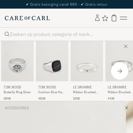
✔
Gratis bezorging vanaf €89 -
✔
Gratis retour
Zoeken
TOM WOOD
LE GRAMME
LE GRAMME
TOM WOOD
Cushion Blue Hawk
Ribbon Brushed
Ribbon Brushed
Butterfly Ring Silver
Eye Ring Silver
Ring Sterling Silver
Ring Sterling Silve
480€
320€
410€
390€
3g
7g
ACCESSOIRES