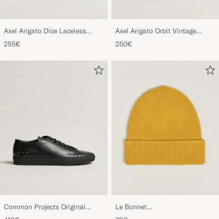
Axel Arigato Dice Laceless
Axel Arigato Orbit Vintage
Suede Sneaker Black
Sneaker Black
255€
250€
Common Projects Original
Le Bonnet
Achilles Sneaker Black
Lambswool/Caregora Beanie