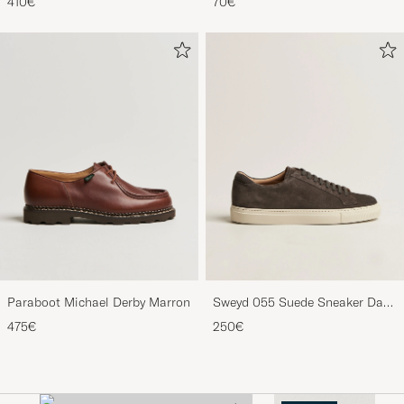
410€
70€
Mustard
Paraboot Michael Derby Marron
Sweyd 055 Suede Sneaker Dark
Grey
475€
250€