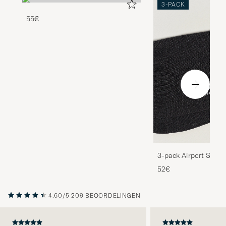
3-PACK
55€
3-pack Airport Socks
Melange
52€
4.60/5
209 BEOORDELINGEN