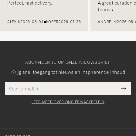
Perfect, fast delivery.
A great curation o
brands
VORIGE
ALEX K
2026-08-04
KOPER
2026-07-26
ANDREI M
2026-08-
ABONNEER JE OP ONZE NIEUWSBRIEF
Krijg snel toegang tot nieuws en inspirerende inhoud
E-
Bedankt
it veld
mailadres
Submi
voor
moet
Newsl
orden
Form
LEES MEER OVER ONS PRIVACYBELEID
het
ngevuld
inschrijven
voor
onze