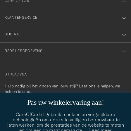
nieuwsbrief!
CARE OF CARL
KLANTENSERVICE
SOCIAAL
BEDRIJFSGEGEVENS
STIJLADVIES
Hulp nodig bij het vinden van jouw stijl? Laat ons je helpen, we
contact@careofcarl.com
helpen je graag!
Pas uw winkelervaring aan!
STIJLADVIES
CareOfCarl.nl gebruikt cookies en vergelijkbare
technologieën om onze site veilig en betrouwbaar te
laten werken, om de prestaties van de website te meten
© Care of Carl 2026
en om een op maat gemaakte
…
Lees meer