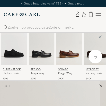
✔
Gratis bezorging vanaf €89 -
✔
Gratis retour
Zoeken
SEBAGO
SEBAGO
MYRQVIST
BIRKENSTOCK
Ranger Waxy
Ranger Waxy
Karlberg Loafer
Utti Lace Loafer
Leather Loafer Total
Leather Loafer
Dark Brown Suede
Black Suede
250€
250€
340€
160€
Black
Brown Gum
SALE