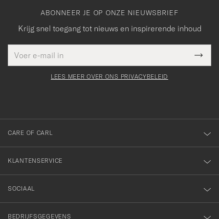
ABONNEER JE OP ONZE NIEUWSBRIEF
Krijg snel toegang tot nieuws en inspirerende inhoud
E-
Bedankt
it veld
mailadres
Submi
voor
moet
Newsl
orden
Form
LEES MEER OVER ONS PRIVACYBELEID
het
ngevuld
inschrijven
voor
onze
nieuwsbrief!
CARE OF CARL
KLANTENSERVICE
SOCIAAL
BEDRIJFSGEGEVENS