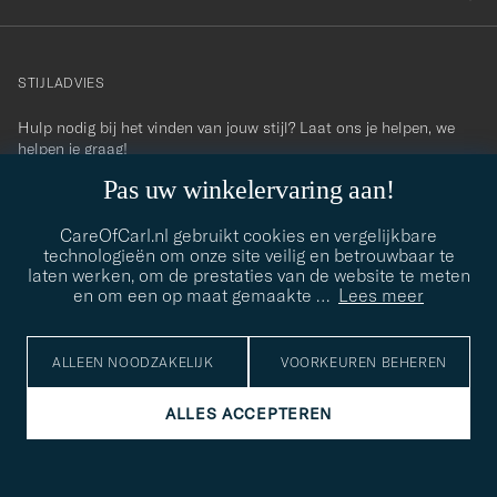
STIJLADVIES
Hulp nodig bij het vinden van jouw stijl? Laat ons je helpen, we
contact@careofcarl.com
helpen je graag!
Pas uw winkelervaring aan!
STIJLADVIES
CareOfCarl.nl gebruikt cookies en vergelijkbare
technologieën om onze site veilig en betrouwbaar te
laten werken, om de prestaties van de website te meten
© Care of Carl 2026
en om een op maat gemaakte
…
Lees meer
ALLEEN NOODZAKELIJK
VOORKEUREN BEHEREN
ALLES ACCEPTEREN