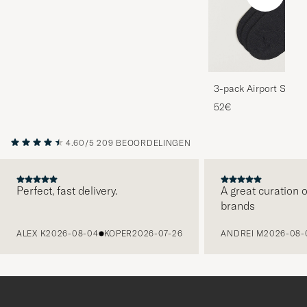
3-pack Airport Socks
Melange
52€
4.60/5
209 BEOORDELINGEN
Perfect, fast delivery.
A great curation o
brands
VORIGE
ALEX K
2026-08-04
KOPER
2026-07-26
ANDREI M
2026-08-