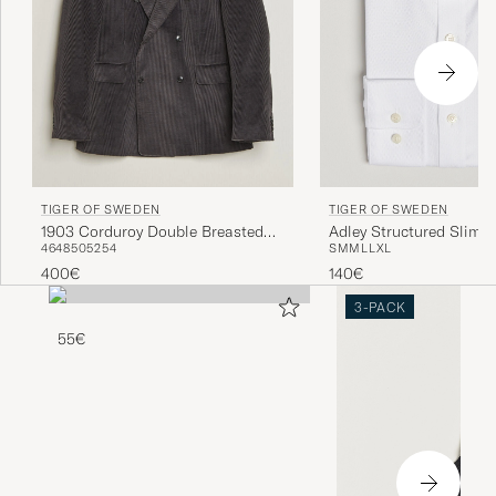
TIGER OF SWEDEN
TIGER OF SWEDEN
Adley Structured Slim F
1903 Corduroy Double Breasted
S
M
M
L
L
XL
46
48
50
52
54
Away Shirt White
Blazer Phantom
140€
400€
3-PACK
55€