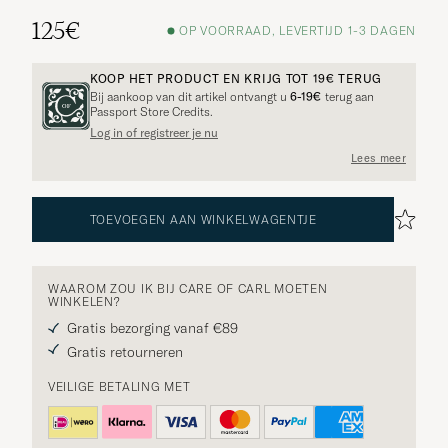
125€
OP VOORRAAD, LEVERTIJD 1-3 DAGEN
KOOP HET PRODUCT EN KRIJG TOT
19€
TERUG
Bij aankoop van dit artikel ontvangt u
6-19€
terug aan
Passport Store Credits.
Log in of registreer je nu
Lees meer
TOEVOEGEN AAN WINKELWAGENTJE
WAAROM ZOU IK BIJ CARE OF CARL MOETEN
WINKELEN?
Gratis bezorging vanaf €89
Gratis retourneren
VEILIGE BETALING MET