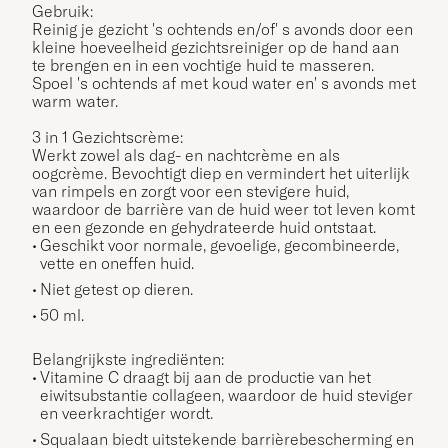
Gebruik:
Reinig je gezicht 's ochtends en/of' s avonds door een
kleine hoeveelheid gezichtsreiniger op de hand aan
te brengen en in een vochtige huid te masseren.
Spoel 's ochtends af met koud water en' s avonds met
warm water.
3 in 1 Gezichtscrème:
Werkt zowel als dag- en nachtcrème en als
oogcrème. Bevochtigt diep en vermindert het uiterlijk
van rimpels en zorgt voor een stevigere huid,
waardoor de barrière van de huid weer tot leven komt
en een gezonde en gehydrateerde huid ontstaat.
Geschikt voor normale, gevoelige, gecombineerde,
vette en oneffen huid.
Niet getest op dieren.
50 ml.
Belangrijkste ingrediënten:
Vitamine C draagt bij aan de productie van het
eiwitsubstantie collageen, waardoor de huid steviger
en veerkrachtiger wordt.
Squalaan biedt uitstekende barrièrebescherming en