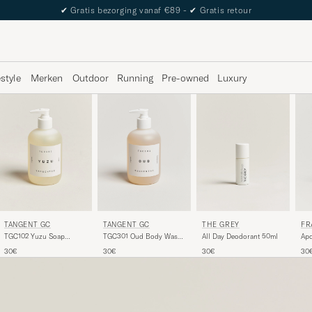
The Care of Carl Passport
estyle
Merken
Outdoor
Running
Pre-owned
Luxury
TANGENT GC
TANGENT GC
THE GREY
FR
TGC102 Yuzu Soap
TGC301 Oud Body Wash
All Day Deodorant 50ml
Apo
350ml
350ml
60
30€
30€
30€
30