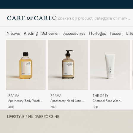
Zoeken
Nieuws
Kleding
Schoenen
Accessoires
Horloges
Tassen
Lif
FRAMA
FRAMA
THE GREY
Apothecary Body Wash
Apothecary Hand Lotion
Charcoal Face Wash
Refill 500ml
375ml
100ml
40€
70€
60€
LIFESTYLE
/
HUIDVERZORGING