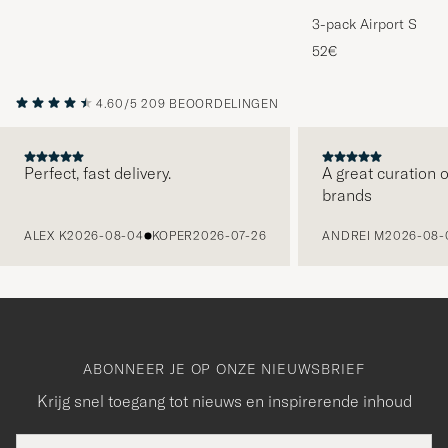
3-pack Airport Socks
Melange
52€
4.60/5
209 BEOORDELINGEN
Perfect, fast delivery.
A great curation o
brands
VORIGE
ALEX K
2026-08-04
KOPER
2026-07-26
ANDREI M
2026-08-
ABONNEER JE OP ONZE NIEUWSBRIEF
Krijg snel toegang tot nieuws en inspirerende inhoud
E-