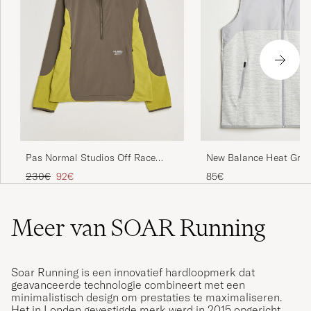
Pas Normal Studios Off Race
New Balance Heat Grid 
Light Fleece Half Zip Moss Green
Reguliere prijs
Verlaagd prijs
230€
92€
85€
Meer van SOAR Running
Soar Running is een innovatief hardloopmerk dat
geavanceerde technologie combineert met een
minimalistisch design om prestaties te maximaliseren.
Het in Londen gevestigde merk werd in 2015 opgericht