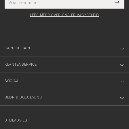
Bedankt
it veld
mailadres
Submi
voor
moet
Newsl
orden
Form
LEES MEER OVER ONS PRIVACYBELEID
het
ngevuld
inschrijven
voor
onze
nieuwsbrief!
CARE OF CARL
KLANTENSERVICE
SOCIAAL
BEDRIJFSGEGEVENS
STIJLADVIES