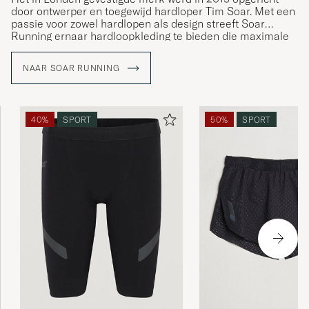
door ontwerper en toegewijd hardloper Tim Soar. Met een
passie voor zowel hardlopen als design streeft Soar
Running ernaar hardloopkleding te bieden die maximale
functionaliteit met een strak esthetisch ontwerp
combineert. Elk kledingstuk wordt zorgvuldig getest om
NAAR SOAR RUNNING
optimale prestaties te garanderen, wat Soar Running tot
een vanzelfsprekende keuze maakt voor hardlopers die
op zoek zijn naar kwaliteit en innovatie in hun uitrusting.
40%
SPORT
50%
SPORT