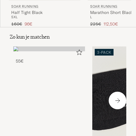
SOAR RUNNING
SOAR RUNNING
Marathon Short Black
Half Tight Black
L
S
XL
Reguliere prijs
Verlaagd prijs
Reguliere prijs
Verlaagd prijs
225€
112,50€
160€
96€
Zo kun je matchen
3-PACK
55€