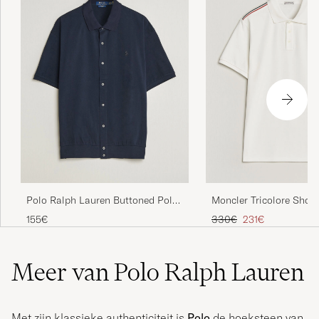
Polo Ralph Lauren Buttoned Polo
Moncler Tricolore Shou
Aviator Navy
White
Reguliere prijs
Verlaagd prijs
155€
330€
231€
Meer van Polo Ralph Lauren
Met zijn klassieke authenticiteit is
Polo
de hoeksteen van