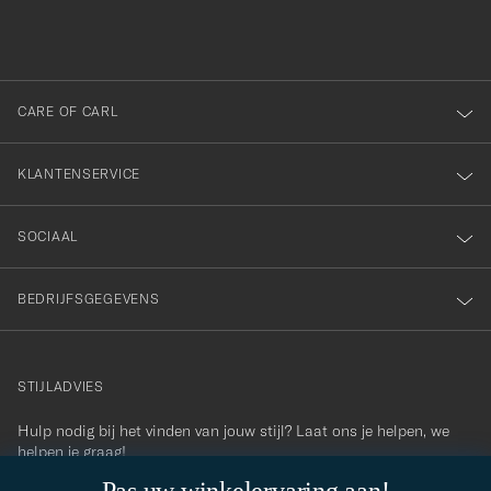
inschrijven
voor
onze
nieuwsbrief!
CARE OF CARL
KLANTENSERVICE
SOCIAAL
BEDRIJFSGEGEVENS
STIJLADVIES
Hulp nodig bij het vinden van jouw stijl? Laat ons je helpen, we
contact@careofcarl.com
helpen je graag!
STIJLADVIES