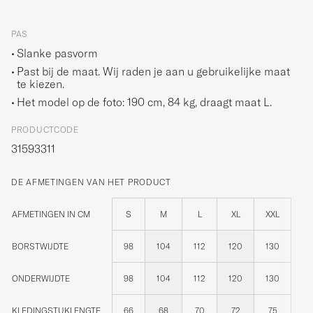
PAS
Slanke pasvorm
Past bij de maat. Wij raden je aan u gebruikelijke maat
te kiezen.
Het model op de foto: 190 cm, 84 kg, draagt maat
L
.
PRODUCTCODE
31593311
DE AFMETINGEN VAN HET PRODUCT
AFMETINGEN IN CM
S
M
L
XL
XXL
BORSTWIJDTE
98
104
112
120
130
ONDERWIJDTE
98
104
112
120
130
KLEDINGSTUKLENGTE
66
68
70
72
75