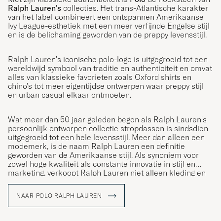
Ralph Lauren's
collecties. Het trans-Atlantische karakter
van het label combineert een ontspannen Amerikaanse
Ivy League-esthetiek met een meer verfijnde Engelse stijl
en is de belichaming geworden van de preppy levensstijl.
Ralph Lauren's iconische polo-logo is uitgegroeid tot een
wereldwijd symbool van traditie en authenticiteit en omvat
alles van klassieke favorieten zoals Oxford shirts en
chino's tot meer eigentijdse ontwerpen waar preppy stijl
en urban casual elkaar ontmoeten.
Wat meer dan 50 jaar geleden begon als Ralph Lauren's
persoonlijk ontworpen collectie stropdassen is sindsdien
uitgegroeid tot een hele levensstijl. Meer dan alleen een
modemerk, is de naam Ralph Lauren een definitie
geworden van de Amerikaanse stijl. Als synoniem voor
zowel hoge kwaliteit als constante innovatie in stijl en
marketing, verkoopt Ralph Lauren niet alleen kleding en
accessoires; ze verkopen een levensstijl die de
Amerikaanse Droom weerspiegelt.
NAAR POLO RALPH LAUREN