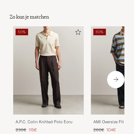
Zo kun je matchen
50%
60%
A.P.C. Colin Knitted Polo Ecru
AMI Oversize Fit Stri
Multi
Reguliere prijs
Verlaagd prijs
Reguliere prijs
Verlaagd prijs
230€
115€
260€
104€