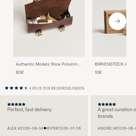
Authentic Models Shoe Polishing
BIRKENSTOCK Applic
Kit
60€
10€
4.60/5
209 BEOORDELINGEN
Perfect, fast delivery.
A great curation o
brands
VORIGE
ALEX K
2026-08-04
KOPER
2026-07-26
ANDREI M
2026-08-