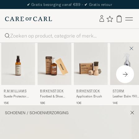
✔
Gratis bezorging vanaf €89 -
✔
Gratis retour
Zoeken
R.M.WILLIAMS
STORM
BIRKENSTOCK
BIRKENSTOCK
Suede Protector
Leather Balm 150m
Footbed & Shoe
Application Brush
100ml
- Spray On
Cleaner
15€
14€
18€
10€
SCHOENEN
/
SCHOENVERZORGING