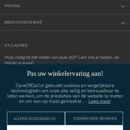
SOCIAAL
BEDRIJFSGEGEVENS
STIJLADVIES
Hulp nodig bij het vinden van jouw stijl? Laat ons je helpen, we
contact@careofcarl.com
helpen je graag!
Pas uw winkelervaring aan!
STIJLADVIES
CareOfCarl.nl gebruikt cookies en vergelijkbare
technologieën om onze site veilig en betrouwbaar te
laten werken, om de prestaties van de website te meten
© Care of Carl 2026
en om een op maat gemaakte
…
Lees meer
ALLEEN NOODZAKELIJK
VOORKEUREN BEHEREN