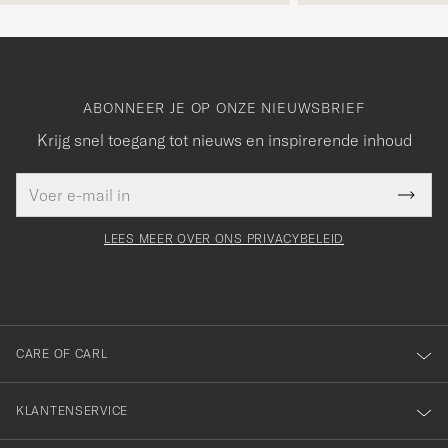
ABONNEER JE OP ONZE NIEUWSBRIEF
Krijg snel toegang tot nieuws en inspirerende inhoud
E-
Bedankt
it veld
mailadres
Submi
voor
moet
Newsl
orden
Form
LEES MEER OVER ONS PRIVACYBELEID
het
ngevuld
inschrijven
voor
onze
nieuwsbrief!
CARE OF CARL
KLANTENSERVICE