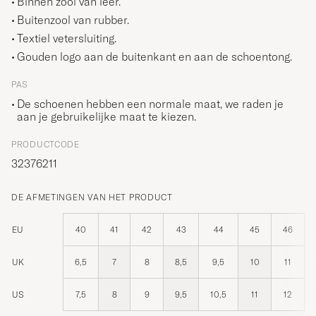
Binnen zool van leer.
Buitenzool van rubber.
Textiel vetersluiting.
Gouden logo aan de buitenkant en aan de schoentong.
PAS
De schoenen hebben een normale maat, we raden je
aan je gebruikelijke maat te kiezen.
PRODUCTCODE
32376211
DE AFMETINGEN VAN HET PRODUCT
EU
40
41
42
43
44
45
46
UK
6,5
7
8
8,5
9,5
10
11
US
7,5
8
9
9,5
10,5
11
12