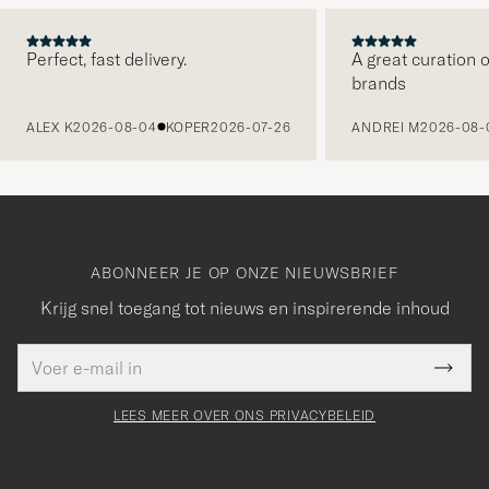
Perfect, fast delivery.
A great curation o
brands
VORIGE
ALEX K
2026-08-04
KOPER
2026-07-26
ANDREI M
2026-08-
ABONNEER JE OP ONZE NIEUWSBRIEF
Krijg snel toegang tot nieuws en inspirerende inhoud
E-
Bedankt
it veld
mailadres
Submi
voor
moet
Newsl
orden
Form
LEES MEER OVER ONS PRIVACYBELEID
het
ngevuld
inschrijven
voor