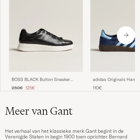
BOSS BLACK Bulton Sneaker
adidas Originals Handb
Black
Sneaker Navy/Blue Sky
Reguliere prijs
Verlaagd prijs
250€
125€
110€
Meer van Gant
Het verhaal van het klassieke merk Gant begint in de
Verenigde Staten in begin 1900 toen oprichter Bernard