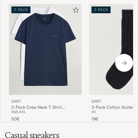
2-PACK
3-PACK
GANT
GANT
2-Pack Crew Neck T-Shirt
3-Pack Cotton Socks B
S
M
L
XXL
40
Navy/White
50€
19€
Casual sneakers