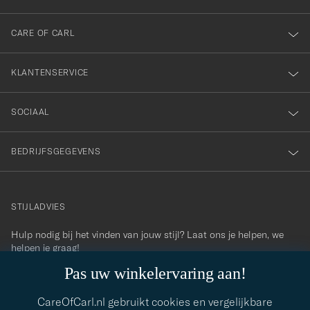
onze
nieuwsbrief!
CARE OF CARL
KLANTENSERVICE
SOCIAAL
BEDRIJFSGEGEVENS
STIJLADVIES
Hulp nodig bij het vinden van jouw stijl? Laat ons je helpen, we
contact@careofcarl.com
helpen je graag!
Pas uw winkelervaring aan!
STIJLADVIES
CareOfCarl.nl gebruikt cookies en vergelijkbare