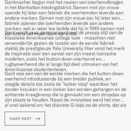
Gantmacher begon met het naaien van overhemdkragen
in het Manhattan kledingdistrict. Samen met zijn vrouw
opende hij later een fabriek die overhemden leverde aan
andere merken. Samen met zijn vrouw zou hij later een
fabriek openen die overhemden leverde aan andere
merken, wat er weer toe leidde dat hij in 1949 samen met
Gant wordt vaak geassocieerd met de preppy stijl van de
zijn zoons het merk Gant oprichtte.
klassieke Amerikaanse college look - misschien niet
verwonderlijk gezien de locatie van de eerste fabriek
vlakbij de prestigieuze Yale University. Hier vond het merk
de inspiratie voor een aantal van zijn meest iconische
modellen, zoals het button-down overhemd en
rugbyoverhemd die al lange tijd deel uitmaken van het
Amerikaanse studentenleven.
Gant was een van de eerste merken die het button-down
overhemd introduceerde bij een breder publiek, en
voegde details toe zoals de "locker loop" waardoor het
zonder kreuken in een locker kan worden gehangen en de
achterste kraagknoop die is gemaakt om een stropdas op
zijn plaats te houden. Naast de innovaties werd het merk
al snel bekend om het discrete G-logo op de shirts, dat als
een soort kwaliteitslabel voor de klanten diende.
NAAR GANT