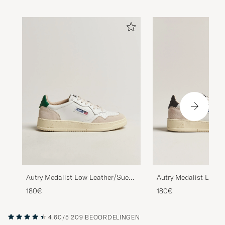
Autry Medalist Low 
Autry Medalist Low Leather/Suede
Sneaker White/Black
Sneaker White/Amazon
180€
180€
4.60/5
209 BEOORDELINGEN