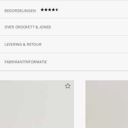
BEOORDELINGEN
OVER CROCKETT & JONES
Wirklich tolle Verarbeitung!
JOSHUA T
GEKOCHT OP OP CAREOFCARL.DE
LEVERING & RETOUR
FABRIKANTINFORMATIE
Sköna, snygga skor, bra passform och gillar den rejäl
MATTIAS W
GEKOCHT OP OP CAREOFCARL.SE
Bra kvalité och bra passform.
BERJ H
GEKOCHT OP OP CAREOFCARL.SE
Riktigt fin kvalitet, snabb och smidig leverans. Toppkla