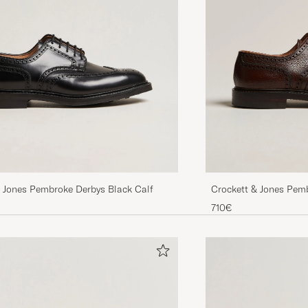
ERIK D
GEKOCHT OP OP CAREOFCARL.SE
& Jones Pembroke Derbys Black Calf
Crockett & Jones Pem
Grained Calf
710€