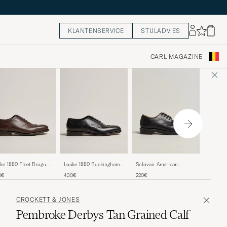
KLANTENSERVICE
STIJLADVIES
CARL MAGAZINE
Loake 1
ke 1880 Fleet Brogue
Loake 1880 Buckingham
Solovair American
Brogue 
dow Sole Dark Brown
Brogue Black Calf
Brogue Shoe Black Shine
430€
0€
430€
220€
f
CROCKETT & JONES
Pembroke Derbys Tan Grained Calf