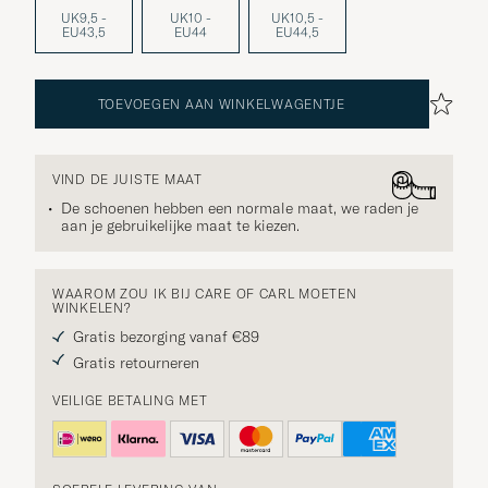
UK9,5 -
UK10 -
UK10,5 -
EU43,5
EU44
EU44,5
TOEVOEGEN AAN WINKELWAGENTJE
VIND DE JUISTE MAAT
De schoenen hebben een normale maat, we raden je
aan je gebruikelijke maat te kiezen.
WAAROM ZOU IK BIJ CARE OF CARL MOETEN
WINKELEN?
Gratis bezorging vanaf €89
Gratis retourneren
VEILIGE BETALING MET