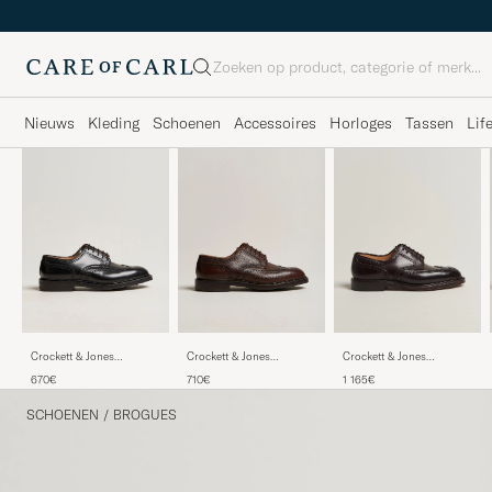
Zoeken
Nieuws
Kleding
Schoenen
Accessoires
Horloges
Tassen
Lif
Crockett & Jones
Crockett & Jones
Crockett & Jones
Pembroke Derbys Black
Pembroke Derbys Dark
Pembroke Burgundy
670€
710€
1 165€
Calf
Brown Grained Calf
Shell Cordovan
SCHOENEN
/
BROGUES