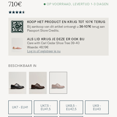
710€
OP VOORRAAD, LEVERTIJD 1-3 DAGEN
KOOP HET PRODUCT EN KRIJG TOT
107€
TERUG
Bij aankoop van dit artikel ontvangt u
36-107€
terug aan
Passport Store Credits.
ALS LID KRIJG JE DEZE ER OOK BIJ
Care with Carl Cedar Shoe Tree 39-40
Waarde: 48,19€
Log in of registreer je nu
BESCHIKBAAR IN
UK7,5 -
UK8,5 -
UK9 -
UK7 - EU41
EU41,5
EU42,5
EU43