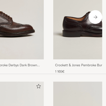
broke Derbys Dark Brown
Crockett & Jones Pembroke Burgu
Cordovan
1 165€