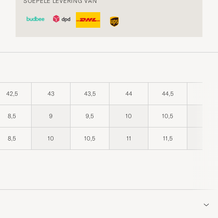
SOEPELE LEVERING VAN
42,5
43
43,5
44
44,5
45
8,5
9
9,5
10
10,5
11
8,5
10
10,5
11
11,5
12