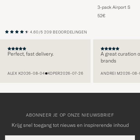
3-pack Airport Socks
Melange
52€
4.60/5
209 BEOORDELINGEN
Perfect, fast delivery.
A great curation o
brands
VORIGE
ALEX K
2026-08-04
KOPER
2026-07-26
ANDREI M
2026-08-
ABONNEER JE OP ONZE NIEUWSBRIEF
Krijg snel toegang tot nieuws en inspirerende inhoud
E-