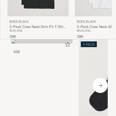
BOSS BLACK
BOSS BLACK
2-Pack Crew Neck Slim Fit T-Shirt
2-Pack Crew Neck Slim 
S
L
XL
XXL
M
L
XL
XXL
Black
White
39€
39€
3-PACK
55€