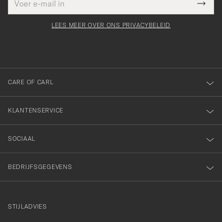
Bedankt
it veld
mailadres
Submi
voor
moet
Newsl
orden
Form
LEES MEER OVER ONS PRIVACYBELEID
het
ngevuld
inschrijven
voor
onze
nieuwsbrief!
CARE OF CARL
KLANTENSERVICE
SOCIAAL
BEDRIJFSGEGEVENS
STIJLADVIES