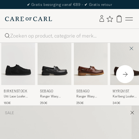
✔
Gratis bezorging vanaf €89 -
✔
Gratis retour
Zoeken
SEBAGO
SEBAGO
MYRQVIST
BIRKENSTOCK
Ranger Waxy
Ranger Waxy
Karlberg Loafer
Utti Lace Loafer
Leather Loafer Total
Leather Loafer
Dark Brown Suede
Black Suede
250€
250€
340€
160€
Black
Brown Gum
SALE