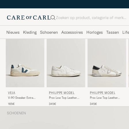
Zoeken
Nieuws
Kleding
Schoenen
Accessoires
Horloges
Tassen
Lif
VEJA
PHILIPPE MODEL
PHILIPPE MODEL
V-90 Sneaker Extra
Prsx Low Top Leather
Prsx Low Top Leather
White/California
Sneakers White
Sneakers White/Silver
165€
345€
345€
SCHOENEN