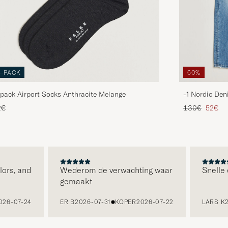
3-PACK
60%
pack Airport Socks Anthracite Melange
-1 Nordic Den
Reguliere prijs
Verlaag
2€
130€
52€
rs, and
Wederom de verwachting waar
Snelle en
gemaakt
6-07-24
ER B
2026-07-31
KOPER
2026-07-22
LARS K
202