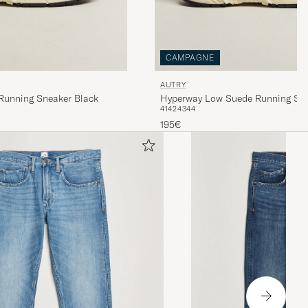
CAMPAGNE
AUTRY
Running Sneaker Black
Hyperway Low Suede Running Sne
41
42
43
44
195€