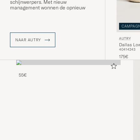
schijnwerpers. Met nieuw
management wonnen de opnieuw
gelanceerde Medalist-sneakers in
2019 opnieuw lof. Het retro-model
Dallas schrijft nu nieuwe
CAMPAG
geschiedenis.
AUTRY
NAAR AUTRY
Dallas Lo
40
41
42
43
175€
55€