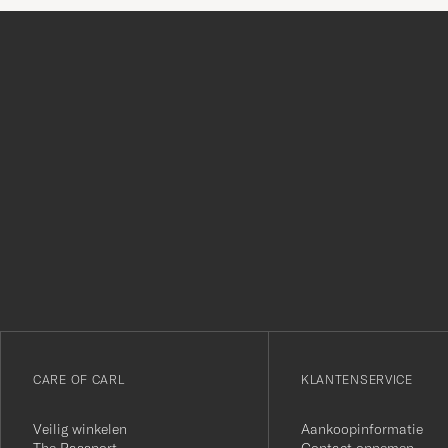
Bedankt
voor
het
inschrijven
voor
onze
nieuwsbrief!
CARE OF CARL
KLANTENSERVICE
Veilig winkelen
Aankoopinformatie