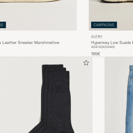
NE
CAMPAGNE
AUTRY
w Leather Sneaker Marshmellow
Hyperway Low Suede 
40
41
42
43
44
45
195€