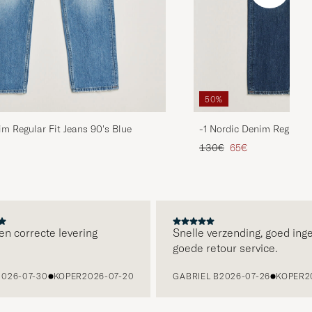
50%
im Regular Fit Jeans 90's Blue
-1 Nordic Denim Regular 
d prijs
Reguliere prijs
Verlaagd prijs
130€
65€
 correcte levering
Snelle verzending, goed ingep
goede retour service.
6-07-30
KOPER
2026-07-20
GABRIEL B
2026-07-26
KOPER
202