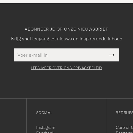
ABONNEER JE OP ONZE NIEUWSBRIEF
Krijg snel toegang tot nieuws en inspirerende inhoud
E-
Dit veld
mailadres
Submit
moet
Newslette
worden
Form
LEES MEER OVER ONS PRIVACYBELEID
ingevuld
SOCIAAL
BEDRIJF
Instagram
Care of 