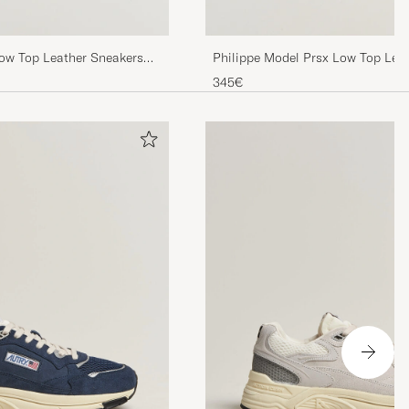
Low Top Leather Sneakers
Philippe Model Prsx Low Top Lea
White/Silver
345€