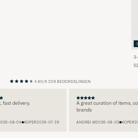
3-
5
4.60/5
209 BEOORDELINGEN
VORIGE
VOLGENDE
ast delivery.
A great curation of items, colo
brands
6-08-04
KOPER
2026-07-26
ANDREI M
2026-08-02
KOPER
202