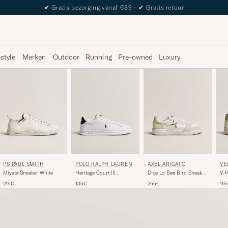
The Care of Carl Passport
estyle
Merken
Outdoor
Running
Pre-owned
Luxury
PS PAUL SMITH
AXEL ARIGATO
POLO RALPH LAUREN
VE
Miyata Sneaker White
Dice Lo Bee Bird Sneaker
Heritage Court III
V-9
White/Off White
Sneakers White/Navy
Whi
215€
255€
135€
16