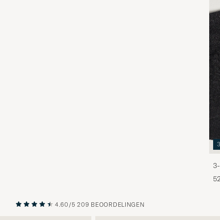
3-
5
4.60/5
209 BEOORDELINGEN