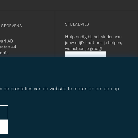
STIJLADVIES
SGEGEVENS
Hulp nodig bij het vinden van
Carl AB
jouw stijl? Laat ons je helpen,
gatan 44
we helpen je graag!
orås
 556800-5739
STIJLADVIES
(0)10-707 95 80
careofcarl.com
ours: Mon-Fri, 9AM -
T/CEST
om de prestaties van de website te meten en om een op