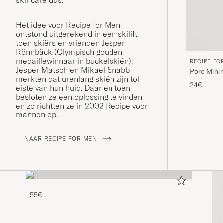
skincare dus.
Het idee voor Recipe for Men
ontstond uitgerekend in een skilift,
toen skiërs en vrienden Jesper
Rönnbäck (Olympisch gouden
medaillewinnaar in buckelskiën),
RECIPE FO
Jesper Matsch en Mikael Snabb
Pore Mini
merkten dat urenlang skiën zijn tol
24€
eiste van hun huid. Daar en toen
besloten ze een oplossing te vinden
en zo richtten ze in 2002 Recipe voor
mannen op.
NAAR RECIPE FOR MEN
55€