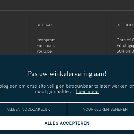
SOCIAAL
BEDRIJF
Instagram
Care of 
Facebook
Företags
Youtube
504 64 B
Linkedin
Org. nr:
Tel:
+46 
E-mail:
Pas uw winkelervaring aan!
contact@
Office h
5PM CE
nologieën om onze site veilig en betrouwbaar te laten werken, 
maat gemaakte
…
Lees meer
ALLEEN NOODZAKELIJK
VOORKEUREN BEHEREN
ALLES ACCEPTEREN