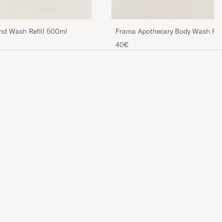
nd Wash Refill 500ml
Frama Apothecary Body Wash Ref
40€