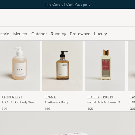
The Care of Carl Passport
estyle
Merken
Outdoor
Running
Pre-owned
Luxury
TANGENT GC
FRAMA
TA
FLORIS LONDON
TGC301 Oud Body Wash
Apothecary Body
TG
Santal Bath & Shower Gel
350ml
Wash 375ml
35
250ml
30€
45€
30
40€