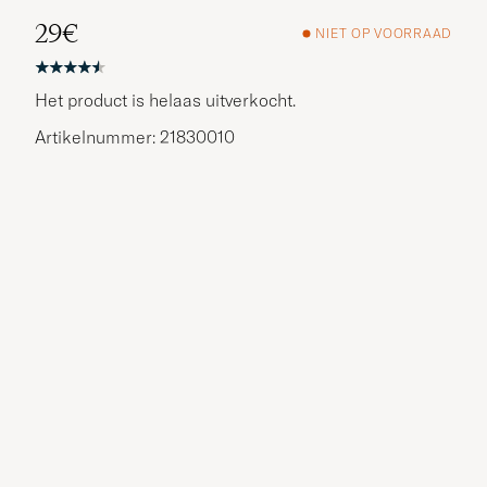
29€
NIET OP VOORRAAD
Het product is helaas uitverkocht.
Artikelnummer: 21830010
Meer opties?
BEKIJK SOORTGELIJKE PRODUCTEN