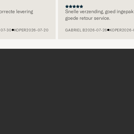
recte levering
Snelle verzending, goed ingepakt 
goede retour service.
-30
KOPER
2026-07-20
GABRIEL B
2026-07-26
KOPER
2026-07-
r