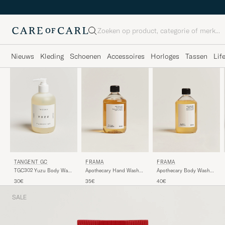
Zoeken
Nieuws
Kleding
Schoenen
Accessoires
Horloges
Tassen
Lif
TANGENT GC
FRAMA
FRAMA
TGC302 Yuzu Body Wash
Apothecary Hand Wash
Apothecary Body Wash
350ml
Refill 500ml
Refill 500ml
30€
35€
40€
SALE