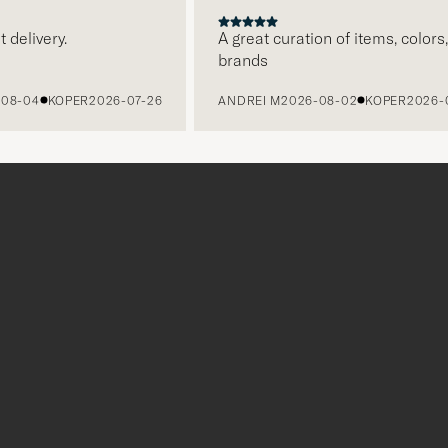
VORIGE
VOLGENDE
elivery.
A great curation of items, colors, a
brands
-04
KOPER
2026-07-26
ANDREI M
2026-08-02
KOPER
2026-07-
Bedankt
voor
het
inschrijven
voor