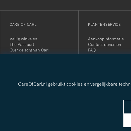
onze
nieuwsbrief!
CARE OF CARL
KLANTENSERVICE
Veilig winkelen
Aankoopinformatie
The Passport
Contact opnemen
Over de zorg van Carl
FAQ
Algemene voorwaarden
Retourneer je aankoop
Pers
Klantbeoordelingen
Privacybeleid
Cadeaukaart
Duurzaamheidsrapport
CareOfCarl.nl gebruikt cookies en vergelijkbare tech
© Care of Carl 2026