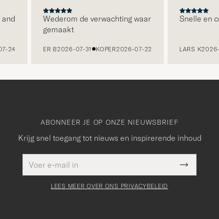
nd
Wederom de verwachting waar
Snelle en cor
gemaakt
24
ER B
2026-07-31
KOPER
2026-07-22
LARS K
2026-07
ABONNEER JE OP ONZE NIEUWSBRIEF
Krijg snel toegang tot nieuws en inspirerende inhoud
E-
Dit veld
mailadres
Submit
moet
Newslette
worden
Form
LEES MEER OVER ONS PRIVACYBELEID
ingevuld