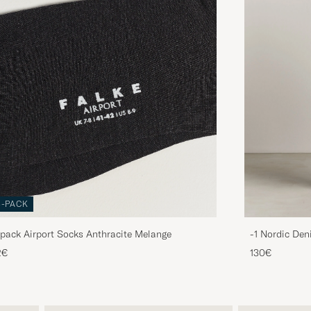
3-PACK
pack Airport Socks Anthracite Melange
-1 Nordic Den
2€
130€