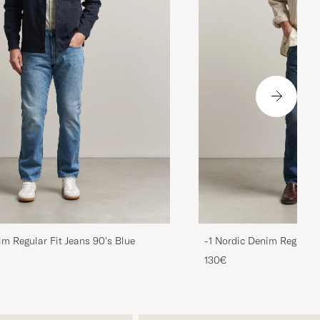
im Regular Fit Jeans 90's Blue
-1 Nordic Denim Regular 
130€