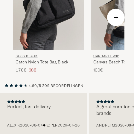
BOSS BLACK
CARHARTT WIP
Catch Nylon Tote Bag Black
Canvas Beach Tote N
Reguliere prijs
Verlaagd prijs
170€
68€
100€
4.60/5
209 BEOORDELINGEN
Perfect, fast delivery.
A great curation o
brands
VORIGE
ALEX K
2026-08-04
KOPER
2026-07-26
ANDREI M
2026-08-