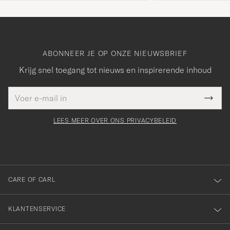
ABONNEER JE OP ONZE NIEUWSBRIEF
Krijg snel toegang tot nieuws en inspirerende inhoud
E-
Bedankt
it veld
mailadres
Submi
voor
moet
Newsl
orden
Form
LEES MEER OVER ONS PRIVACYBELEID
het
ngevuld
inschrijven
voor
onze
nieuwsbrief!
CARE OF CARL
KLANTENSERVICE