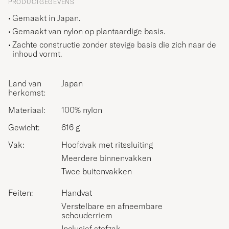
PRODUCTGEGEVENS
Gemaakt in Japan.
Gemaakt van nylon op plantaardige basis.
Zachte constructie zonder stevige basis die zich naar de
inhoud vormt.
Land van
Japan
herkomst:
Materiaal:
100% nylon
Gewicht:
616 g
Vak:
Hoofdvak met ritssluiting
Meerdere binnenvakken
Twee buitenvakken
Feiten:
Handvat
Verstelbare en afneembare
schouderriem
Inclusief stofzak