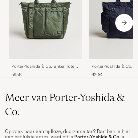
Porter-Yoshida & Co.Tanker Tote
Porter-Yoshida & Co. F
BagSage Green
Tote Bag Navy Blue
595€
620€
Meer van Porter-Yoshida &
Co.
Op zoek naar een tijdloze, duurzame tas? Dan ben je hier
aan het juiste adres, want dit is
Porter-Yoshida & Co.
's