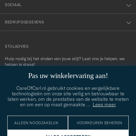
SOCIAAL
BEDRIJFSGEGEVENS
STIJLADVIES
Hulp nodig bij het vinden van jouw stijl? Laat ons je helpen, we
contact@careofcarl.com
helpen je graag!
Pas uw winkelervaring aan!
STIJLADVIES
CareOfCarl.nl gebruikt cookies en vergelijkbare
technologieën om onze site veilig en betrouwbaar te
laten werken, om de prestaties van de website te meten
© Care of Carl 2026
en om een op maat gemaakte
…
Lees meer
ALLEEN NOODZAKELIJK
VOORKEUREN BEHEREN