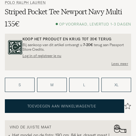
POLO RALPH LAUREN
Striped Pocket Tee Newport Navy Multi
135€
OP VOORRAAD, LEVERTIJD 1-3 DAGEN
KOOP HET PRODUCT EN KRIJG TOT
20€
TERUG
Bij aankoop van dit artikel ontvangt u
7-20€
terug aan Passport
Store Credits.
Log in of registreer je nu
Lees meer
S
M
L
XL
TOEVOEGEN AAN WINKELWAGENTJE
VIND DE JUISTE MAAT
Het model op de foto: 190 cm, 84 kg, draagt maat
L
.