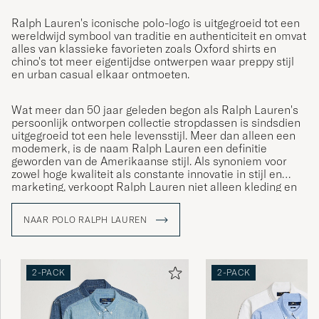
Ralph Lauren's iconische polo-logo is uitgegroeid tot een
wereldwijd symbool van traditie en authenticiteit en omvat
alles van klassieke favorieten zoals Oxford shirts en
chino's tot meer eigentijdse ontwerpen waar preppy stijl
en urban casual elkaar ontmoeten.
Wat meer dan 50 jaar geleden begon als Ralph Lauren's
persoonlijk ontworpen collectie stropdassen is sindsdien
uitgegroeid tot een hele levensstijl. Meer dan alleen een
modemerk, is de naam Ralph Lauren een definitie
geworden van de Amerikaanse stijl. Als synoniem voor
zowel hoge kwaliteit als constante innovatie in stijl en
marketing, verkoopt Ralph Lauren niet alleen kleding en
accessoires; ze verkopen een levensstijl die de
Amerikaanse Droom weerspiegelt.
NAAR POLO RALPH LAUREN
2-PACK
2-PACK