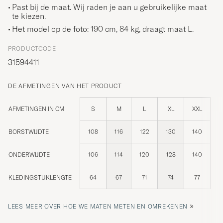
Past bij de maat. Wij raden je aan u gebruikelijke maat
te kiezen.
Het model op de foto: 190 cm, 84 kg, draagt maat
L
.
PRODUCTCODE
31594411
DE AFMETINGEN VAN HET PRODUCT
AFMETINGEN IN CM
S
M
L
XL
XXL
BORSTWIJDTE
108
116
122
130
140
ONDERWIJDTE
106
114
120
128
140
KLEDINGSTUKLENGTE
64
67
71
74
77
»
LEES MEER OVER HOE WE MATEN METEN EN OMREKENEN