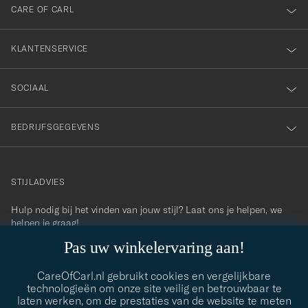
nieuwsbrief!
CARE OF CARL
KLANTENSERVICE
SOCIAAL
BEDRIJFSGEGEVENS
STIJLADVIES
Hulp nodig bij het vinden van jouw stijl? Laat ons je helpen, we
contact@careofcarl.com
helpen je graag!
Pas uw winkelervaring aan!
STIJLADVIES
CareOfCarl.nl gebruikt cookies en vergelijkbare
technologieën om onze site veilig en betrouwbaar te
laten werken, om de prestaties van de website te meten