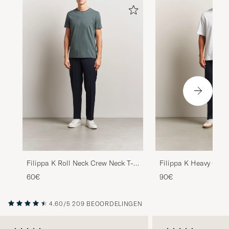
Filippa K Roll Neck Crew Neck T-
Filippa K Heavy Cot
Shirt Green Grey
T-Shirt White
60€
90€
4.60/5
209 BEOORDELINGEN