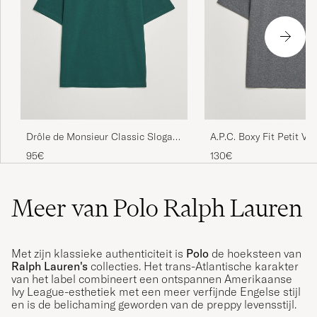
Drôle de Monsieur Classic Slogan
A.P.C. Boxy Fit Petit VP
T-Shirt Dark Green
Heathered Anthracite
95€
130€
Meer van Polo Ralph Lauren
Met zijn klassieke authenticiteit is
Polo
de hoeksteen van
Ralph Lauren's
collecties. Het trans-Atlantische karakter
van het label combineert een ontspannen Amerikaanse
Ivy League-esthetiek met een meer verfijnde Engelse stijl
en is de belichaming geworden van de preppy levensstijl.