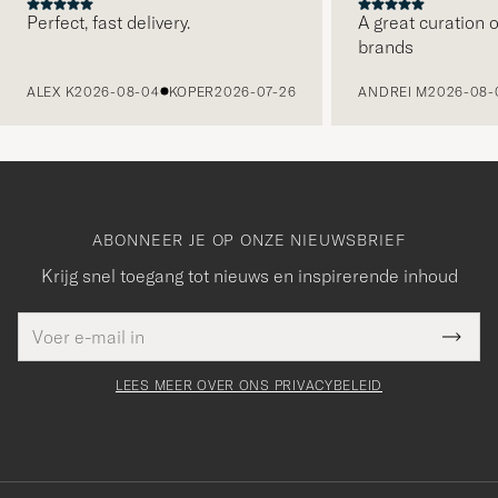
Perfect, fast delivery.
A great curation o
brands
VORIGE
ALEX K
2026-08-04
KOPER
2026-07-26
ANDREI M
2026-08-
ABONNEER JE OP ONZE NIEUWSBRIEF
Krijg snel toegang tot nieuws en inspirerende inhoud
E-
Bedankt
it veld
mailadres
Submi
voor
moet
Newsl
orden
Form
LEES MEER OVER ONS PRIVACYBELEID
het
ngevuld
inschrijven
voor
onze