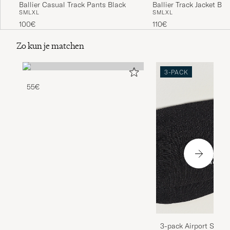
Ballier Casual Track Pants Black
Ballier Track Jacket Bla
S
M
L
XL
S
M
L
XL
100€
110€
Zo kun je matchen
3-PACK
55€
3-pack Airport Socks