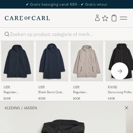
✔
Gratis bezorging vanaf €89 -
✔
Gratis retour
Zoeken
UBR
UBR
UBR
RAINS
Black Storm Coat
Regulator
Regulator
Sarna Long Puffer
Navy
Herringbone Parka
Herringbone Parka
Jacket Black
800€
800€
800€
430€
Navy
Drift Wood
KLEDING
/
JASSEN