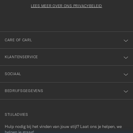
voor
Newsl
orden
Form
LEES MEER OVER ONS PRIVACYBELEID
het
ngevuld
inschrijven
voor
onze
nieuwsbrief!
CARE OF CARL
KLANTENSERVICE
SOCIAAL
BEDRIJFSGEGEVENS
STIJLADVIES
Hulp nodig bij het vinden van jouw stijl? Laat ons je helpen, we
contact@careofcarl.com
helpen je graag!