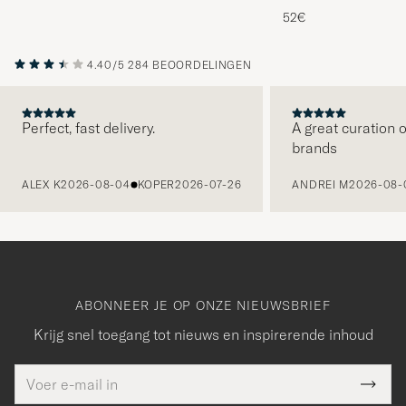
Melange
52€
4.40/5
284 BEOORDELINGEN
Perfect, fast delivery.
A great curation o
brands
VORIGE
ALEX K
2026-08-04
KOPER
2026-07-26
ANDREI M
2026-08-
ABONNEER JE OP ONZE NIEUWSBRIEF
Krijg snel toegang tot nieuws en inspirerende inhoud
E-
Bedankt
it veld
mailadres
Submi
moet