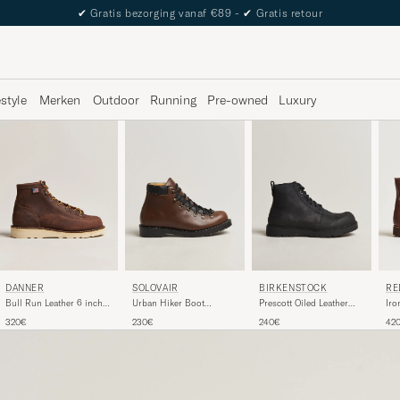
The Care of Carl Passport
estyle
Merken
Outdoor
Running
Pre-owned
Luxury
DANNER
RE
SOLOVAIR
BIRKENSTOCK
Bull Run Leather 6 inch
Iro
Urban Hiker Boot
Prescott Oiled Leather
Boot Brown
Ha
Gaucho
Boot Black
320€
42
230€
240€