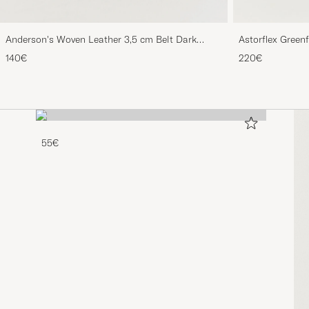
Anderson's Woven Leather 3,5 cm Belt Dark
Astorflex Green
Brown
Suede
140€
220€
55€