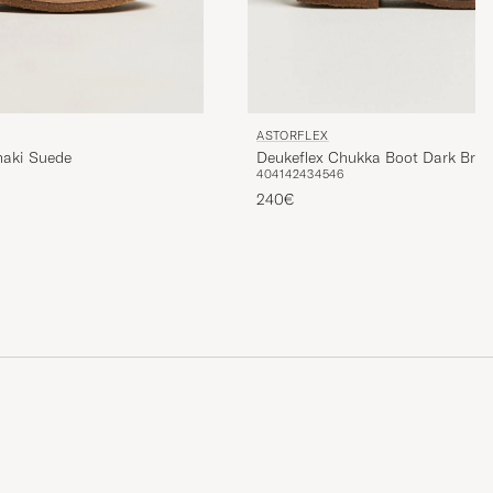
ASTORFLEX
haki Suede
Deukeflex Chukka Boot Dark Bro
40
41
42
43
45
46
240€