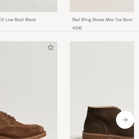
EX Low Boot Black
Red Wing Shoes Moc Toe Boot C
Rough/Though Leather
410€