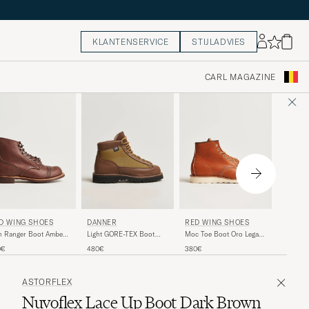
KLANTENSERVICE
STIJLADVIES
CARL MAGAZINE
DANNE
D WING SHOES
RED WING SHOES
DANNER
Bull Ru
n Ranger Boot Amber
Moc Toe Boot Oro Legacy
Light GORE-TEX Boot
Toe Boo
rness
Leather
Brown
310€
0€
380€
480€
ASTORFLEX
Nuvoflex Lace Up Boot Dark Brown