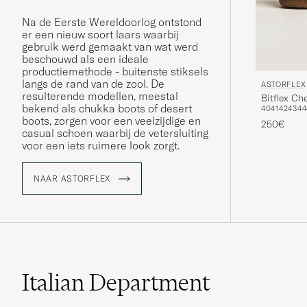
Na de Eerste Wereldoorlog ontstond
er een nieuw soort laars waarbij
gebruik werd gemaakt van wat werd
beschouwd als een ideale
productiemethode - buitenste stiksels
langs de rand van de zool. De
ASTORFLEX
resulterende modellen, meestal
Bitflex C
bekend als chukka boots of desert
40
41
42
43
44
boots, zorgen voor een veelzijdige en
250€
casual schoen waarbij de vetersluiting
voor een iets ruimere look zorgt.
NAAR ASTORFLEX
Italian Department