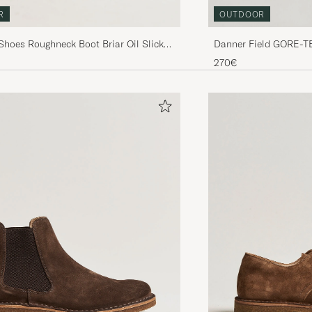
R
OUTDOOR
Shoes Roughneck Boot Briar Oil Slick
Danner Field GORE-T
270€