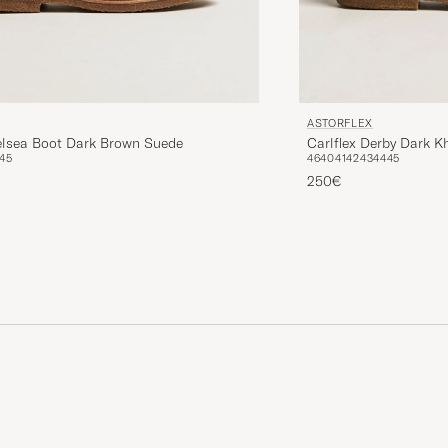
ASTORFLEX
helsea Boot Dark Brown Suede
Carlflex Derby Dark K
45
46
40
41
42
43
44
45
250€