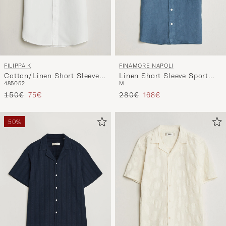
FILIPPA K
FINAMORE NAPOLI
Cotton/Linen Short Sleeve
Linen Short Sleeve Sport
48
50
52
M
Shirt White
Shirt Dark Blue
Reguliere prijs
Verlaagd prijs
Reguliere prijs
Verlaagd prijs
150€
75€
280€
168€
50%