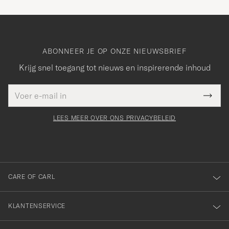
ABONNEER JE OP ONZE NIEUWSBRIEF
Krijg snel toegang tot nieuws en inspirerende inhoud
E-
Bedankt
it veld
mailadres
Submi
voor
moet
Newsl
orden
Form
LEES MEER OVER ONS PRIVACYBELEID
het
ngevuld
inschrijven
voor
onze
nieuwsbrief!
CARE OF CARL
KLANTENSERVICE