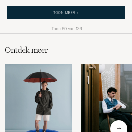
TOON MEER +
Toon
60
van
136
Ontdek meer