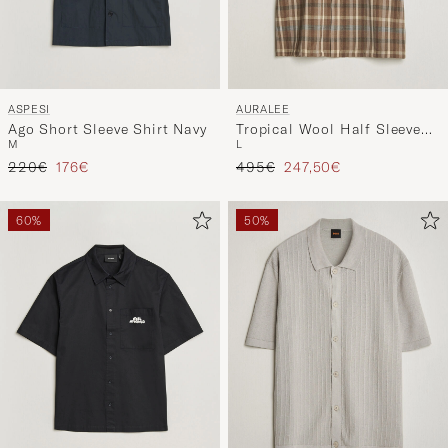
ASPESI
AURALEE
Ago Short Sleeve Shirt Navy
Tropical Wool Half Sleeve
M
L
Shirt Brown Check
Reguliere prijs
Verlaagd prijs
Reguliere prijs
Verlaagd prijs
220€
176€
495€
247,50€
60%
50%