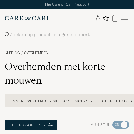
The Care of Carl Passport
Zoeken
KLEDING
/
OVERHEMDEN
Overhemden met korte
mouwen
LINNEN OVERHEMDEN MET KORTE MOUWEN
GEBREIDE OVER
Ga
MIJN STIJL
FILTER / SORTEREN
naar