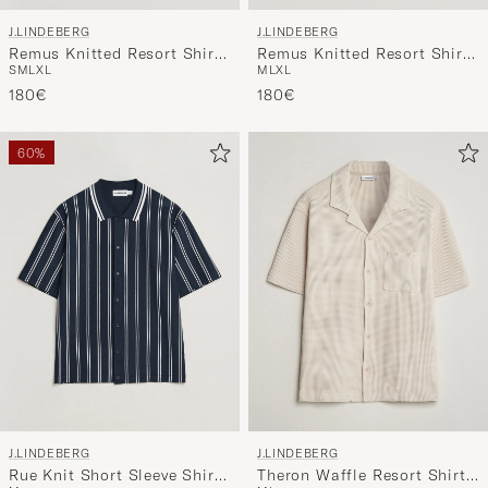
J.LINDEBERG
J.LINDEBERG
Remus Knitted Resort Shirt
Remus Knitted Resort Shirt
S
M
L
XL
M
L
XL
Kelp
Skywriting
180€
180€
60%
J.LINDEBERG
J.LINDEBERG
Rue Knit Short Sleeve Shirt
Theron Waffle Resort Shirt