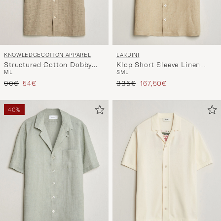
KNOWLEDGECOTTON APPAREL
LARDINI
Structured Cotton Dobby
Klop Short Sleeve Linen
M
L
S
M
L
Shirt Twill
Resort Shirt Beige
Reguliere prijs
Verlaagd prijs
Reguliere prijs
Verlaagd prijs
90€
54€
335€
167,50€
40%