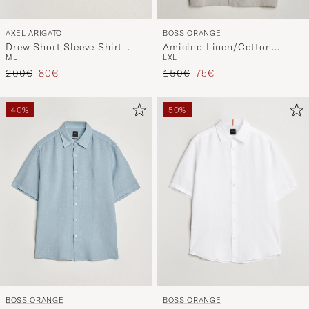
AXEL ARIGATO
BOSS ORANGE
Drew Short Sleeve Shirt
Amicino Linen/Cotton
M
L
L
XL
Black
Knitted Shirt Beige
Reguliere prijs
Verlaagd prijs
Reguliere prijs
Verlaagd prijs
200€
80€
150€
75€
40%
50%
BOSS ORANGE
BOSS ORANGE