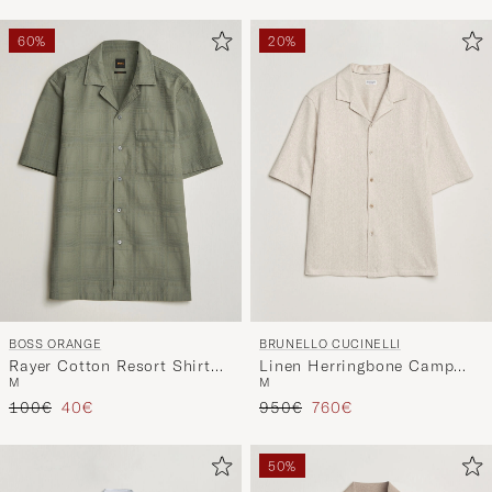
60%
20%
BOSS ORANGE
BRUNELLO CUCINELLI
Rayer Cotton Resort Shirt
Linen Herringbone Camp
M
M
Open Grey
Shirt Light Beige
Reguliere prijs
Verlaagd prijs
Reguliere prijs
Verlaagd prijs
100€
40€
950€
760€
50%