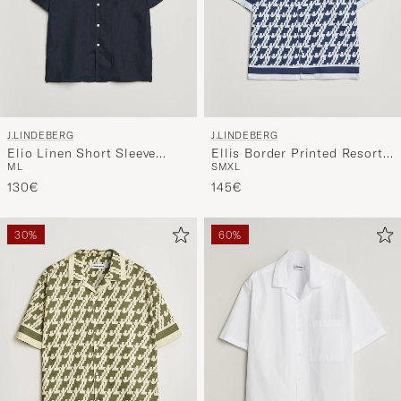
J.LINDEBERG
J.LINDEBERG
Elio Linen Short Sleeve
Ellis Border Printed Resort
M
L
S
M
XL
Shirt Navy
Shirt Estate Blue
130€
145€
30%
60%