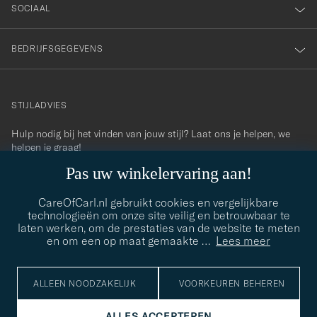
SOCIAAL
BEDRIJFSGEGEVENS
STIJLADVIES
Hulp nodig bij het vinden van jouw stijl? Laat ons je helpen, we
contact@careofcarl.com
helpen je graag!
Pas uw winkelervaring aan!
STIJLADVIES
CareOfCarl.nl gebruikt cookies en vergelijkbare
technologieën om onze site veilig en betrouwbaar te
laten werken, om de prestaties van de website te meten
© Care of Carl 2026
en om een op maat gemaakte
…
Lees meer
ALLEEN NOODZAKELIJK
VOORKEUREN BEHEREN
ALLES ACCEPTEREN