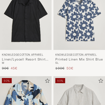
KNOWLEDGECOTTON APPAREL
KNOWLEDGECOTTON APPAREL
Linen/Lyocell Resort Shirt
Printed Linen Mix Shirt Blue
M
S
L
Black
Reguliere prijs
Verlaagd prijs
Reguliere prijs
Verlaagd prijs
90€
45€
100€
50€
50%
50%