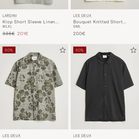
LARDINI
LES DEUX
Klop Short Sleeve Linen
Bouquet Knitted Short
M
L
XL
S
M
L
Resort Shirt Light Green
Sleeve Shirt Eggnog White
Reguliere prijs
Verlaagd prijs
335€
201€
200€
60%
60%
LES DEUX
LES DEUX