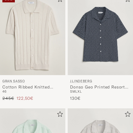
GRAN SASSO
J.LINDEBERG
Cotton Ribbed Knitted
Donso Geo Printed Resort
46
S
M
L
XL
Resort Shirt Light Beige
Shirt Estate Navy
Reguliere prijs
Verlaagd prijs
245€
122,50€
130€