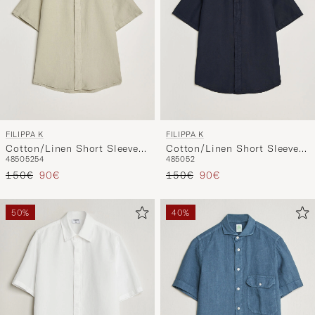
FILIPPA K
FILIPPA K
Cotton/Linen Short Sleeve
Cotton/Linen Short Sleeve
48
50
52
54
48
50
52
Shirt Light Green
Shirt Navy
Reguliere prijs
Verlaagd prijs
Reguliere prijs
Verlaagd prijs
150€
90€
150€
90€
50%
40%