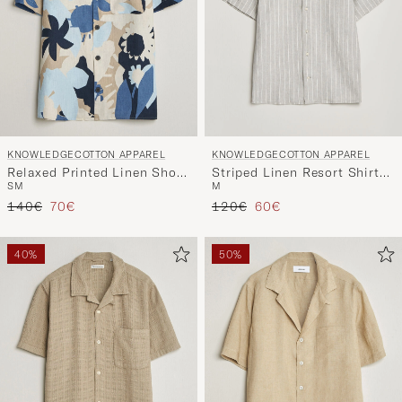
KNOWLEDGECOTTON APPAREL
KNOWLEDGECOTTON APPAREL
Relaxed Printed Linen Short
Striped Linen Resort Shirt
S
M
M
Sleeve Shirt Blue
Grey
Reguliere prijs
Verlaagd prijs
Reguliere prijs
Verlaagd prijs
140€
70€
120€
60€
40%
50%