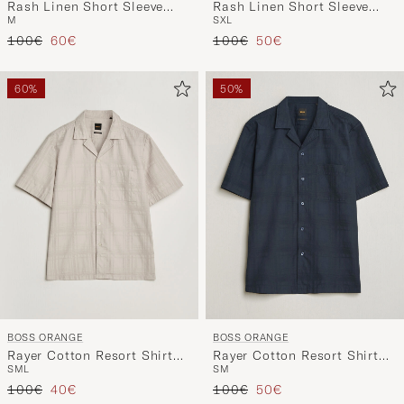
Rash Linen Short Sleeve
Rash Linen Short Sleeve
S
XL
M
Shirt White
Shirt Light Blue
Reguliere prijs
Verlaagd prijs
Reguliere prijs
Verlaagd prijs
100€
50€
100€
60€
60%
50%
BOSS ORANGE
BOSS ORANGE
Rayer Cotton Resort Shirt
Rayer Cotton Resort Shirt
S
M
L
S
M
Beige
Dark Blue
Reguliere prijs
Verlaagd prijs
Reguliere prijs
Verlaagd prijs
100€
40€
100€
50€