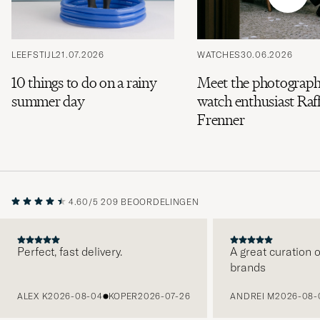
LEEFSTIJL
21.07.2026
WATCHES
30.06.2026
10 things to do on a rainy
Meet the photograph
summer day
watch enthusiast Raff
Frenner
4.60/5
209 BEOORDELINGEN
Perfect, fast delivery.
A great curation o
brands
VORIGE
ALEX K
2026-08-04
KOPER
2026-07-26
ANDREI M
2026-08-