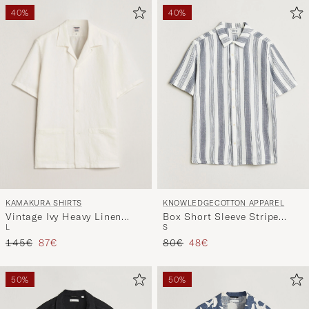
40%
40%
KAMAKURA SHIRTS
KNOWLEDGECOTTON APPAREL
Vintage Ivy Heavy Linen
Box Short Sleeve Stripe
L
S
Beach Shirt White
Shirt Blue Stripe
Reguliere prijs
Verlaagd prijs
Reguliere prijs
Verlaagd prijs
145€
87€
80€
48€
50%
50%