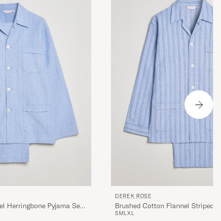
DEREK ROSE
el Herringbone Pyjama Set
Brushed Cotton Flannel Striped P
S
M
L
XL