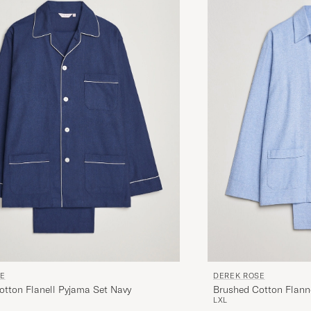
SE
DEREK ROSE
otton Flanell Pyjama Set Navy
Brushed Cotton Flann
L
XL
Blue