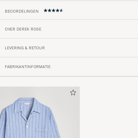
BEOORDELINGEN
OVER DEREK ROSE
Ja, morgonrocken jag köpte av er är snygg, bekväm och
kvalitet. Det var väldigt snabb leverans. Frugan tycker att
LEVERING & RETOUR
den också och det är inte oviktigt. Tack Det gör vi om H
JAN J
GEKOCHT OP OP CAREOFCARL.SE
FABRIKANTINFORMATIE
Riktigt mjuk o skön! Jag brukar ha 2XL i skjortor, så j
men skulle nästan valt XL (stor!)
THOMAS B
GEKOCHT OP OP CAREOFCARL.SE
Utrolig god og myk kvalitet. Gikk ned en størrelse da m
i størrelse.