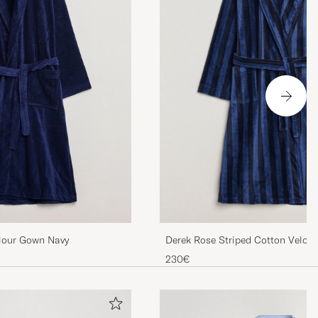
lour Gown Navy
Derek Rose Striped Cotton Velou
230€