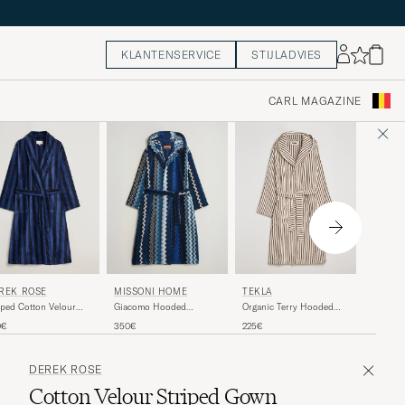
KLANTENSERVICE
STIJLADVIES
CARL MAGAZINE
MISSO
REK ROSE
TEKLA
MISSONI HOME
Giacomo
iped Cotton Velour
Organic Terry Hooded
Giacomo Hooded
Multico
wn Navy
Bathrobe Kodiak Stripes
Bathrobe Multi Blue
350€
0€
225€
350€
DEREK ROSE
Cotton Velour Striped Gown