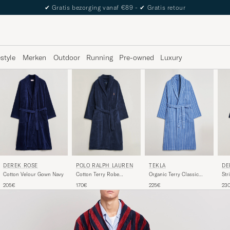
The Care of Carl Passport
estyle
Merken
Outdoor
Running
Pre-owned
Luxury
DEREK ROSE
TEKLA
DE
POLO RALPH LAUREN
Cotton Velour Gown Navy
Organic Terry Classic
Str
Cotton Terry Robe
Bathrobe Marseille
Go
Newport Navy
205€
225€
23
170€