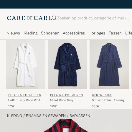
Zoeken
Nieuws
Kleding
Schoenen
Accessoires
Horloges
Tassen
Lif
POLO RALPH LAUREN
POLO RALPH LAUREN
DEREK ROSE
Cotton Terry Robe White
Shawl Robe Navy
Striped Cotton Dressing
White
Gown Navy
170€
150€
385€
KLEDING
/
PYJAMA'S EN GEWADEN
/
BADJASSEN