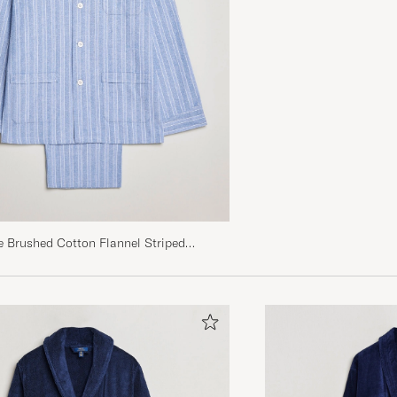
KIM A
GEKOCHT OP OP CAREOFCARL.NO
e Brushed Cotton Flannel Striped
t Blue