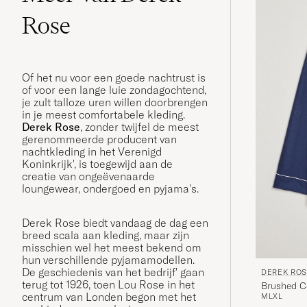
Rose
Of het nu voor een goede nachtrust is
of voor een lange luie zondagochtend,
je zult talloze uren willen doorbrengen
in je meest comfortabele kleding.
Derek Rose
, zonder twijfel de meest
gerenommeerde producent van
nachtkleding in het Verenigd
Koninkrijk', is toegewijd aan de
creatie van ongeëvenaarde
loungewear, ondergoed en pyjama's.
Derek Rose biedt vandaag de dag een
breed scala aan kleding, maar zijn
misschien wel het meest bekend om
hun verschillende pyjamamodellen.
De geschiedenis van het bedrijf' gaan
DEREK RO
terug tot 1926, toen Lou Rose in het
Brushed C
centrum van Londen begon met het
M
L
XL