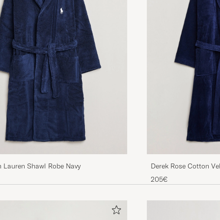
h Lauren Shawl Robe Navy
Derek Rose Cotton Ve
205€