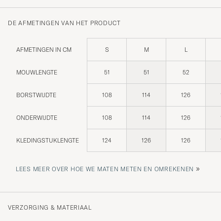
DE AFMETINGEN VAN HET PRODUCT
AFMETINGEN IN CM
S
M
L
MOUWLENGTE
51
51
52
BORSTWIJDTE
108
114
126
ONDERWIJDTE
108
114
126
KLEDINGSTUKLENGTE
124
126
126
»
LEES MEER OVER HOE WE MATEN METEN EN OMREKENEN
VERZORGING & MATERIAAL