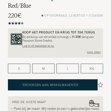
Red/Blue
220€
OP VOORRAAD, LEVERTIJD 1-3 DAGEN
KOOP HET PRODUCT EN KRIJG TOT
33€
TERUG
Bij aankoop van dit artikel ontvangt u
11-33€
terug aan
Passport Store Credits.
Log in of registreer je nu
Lees meer
S
M
L
XXL
TOEVOEGEN AAN WINKELWAGENTJE
VIND DE JUISTE MAAT
Past bij de maat. Wij raden je aan u gebruikelijke maat