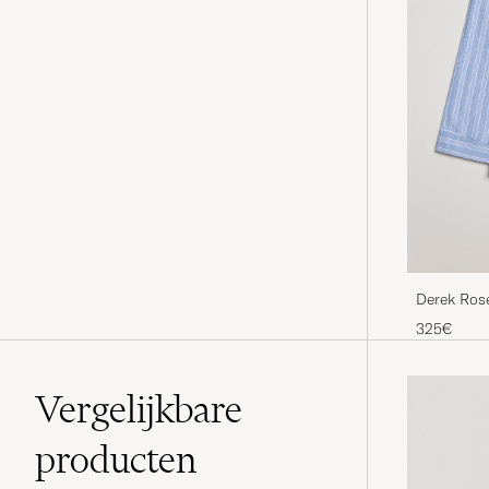
Derek Ros
Pyjama Se
325€
Vergelijkbare
producten