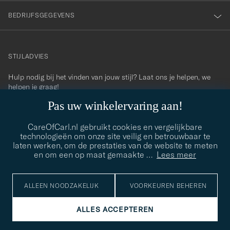
BEDRIJFSGEGEVENS
STIJLADVIES
Hulp nodig bij het vinden van jouw stijl? Laat ons je helpen, we
contact@careofcarl.com
helpen je graag!
Pas uw winkelervaring aan!
STIJLADVIES
CareOfCarl.nl gebruikt cookies en vergelijkbare
technologieën om onze site veilig en betrouwbaar te
laten werken, om de prestaties van de website te meten
© Care of Carl 2026
en om een op maat gemaakte
…
Lees meer
ALLEEN NOODZAKELIJK
VOORKEUREN BEHEREN
ALLES ACCEPTEREN