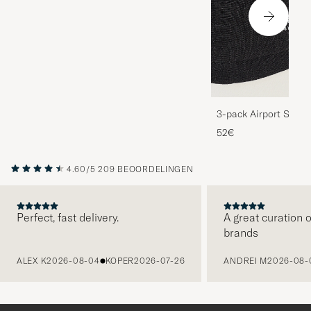
3-pack Airport Socks
Melange
52€
4.60/5
209 BEOORDELINGEN
Perfect, fast delivery.
A great curation o
brands
VORIGE
ALEX K
2026-08-04
KOPER
2026-07-26
ANDREI M
2026-08-