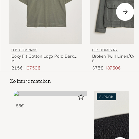
C.P. COMPANY
C.P. COMPANY
Boxy Fit Cotton Logo Polo Dark
Broken Twill Linen/Cot
M
S
Green
Overshirt Olive
Reguliere prijs
Verlaagd prijs
Reguliere prijs
Verlaagd prijs
215€
107,50€
375€
187,50€
Zo kun je matchen
3-PACK
55€