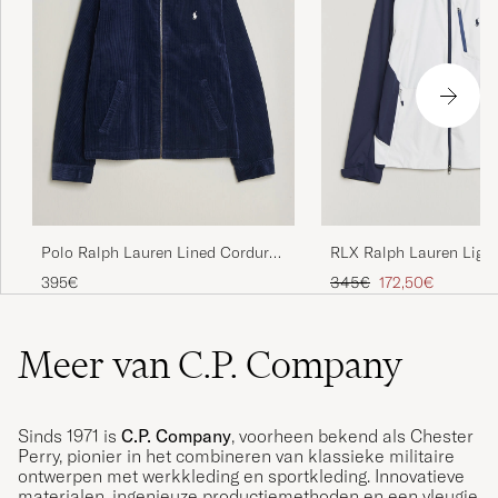
Polo Ralph Lauren Lined Corduroy
RLX Ralph Lauren Light
Windbreaker Newport Navy
Jacket Ceramic White/R
Reguliere prijs
Verlaagd prijs
395€
345€
172,50€
Navy
Meer van C.P. Company
Sinds 1971 is
C.P. Company
, voorheen bekend als Chester
Perry, pionier in het combineren van klassieke militaire
ontwerpen met werkkleding en sportkleding. Innovatieve
materialen, ingenieuze productiemethoden en een vleugje