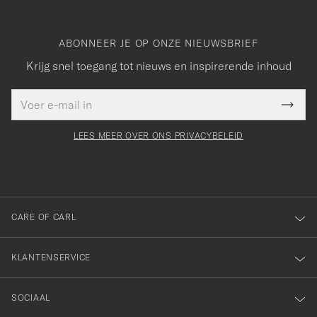
ABONNEER JE OP ONZE NIEUWSBRIEF
Krijg snel toegang tot nieuws en inspirerende inhoud
E-
Bedankt
it veld
mailadres
Submi
voor
moet
Newsl
orden
Form
LEES MEER OVER ONS PRIVACYBELEID
het
ngevuld
inschrijven
voor
onze
nieuwsbrief!
CARE OF CARL
KLANTENSERVICE
SOCIAAL