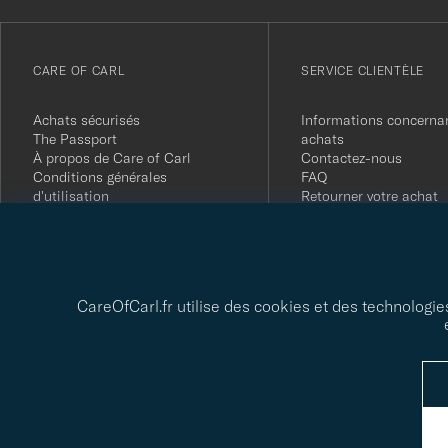
notre
newsletter
CARE OF CARL
SERVICE CLIENTÈLE
Achats sécurisés
Informations concernan
The Passport
achats
À propos de Care of Carl
Contactez-nous
Conditions générales
FAQ
d'utilisation
Retourner votre achat
Presse
Avis clients
Politique de confidentialité
Carte-cadeau
Rapport de durabilité
CareOfCarl.fr utilise des cookies et des technologie