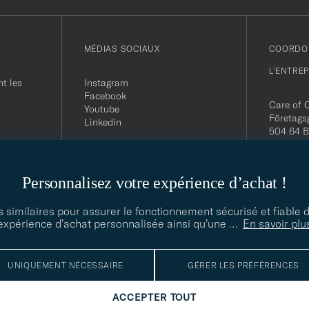
MÉDIAS SOCIAUX
COORDO
L'ENTRE
t les
Instagram
Facebook
Care of 
Youtube
Företags
Linkedin
504 64 B
Org. nr:
Tel:
+46 
E-mail:
Personnalisez votre expérience d’achat !
contact@
Office h
5PM CE
s similaires pour assurer le fonctionnement sécurisé et fiable 
expérience d’achat personnalisée ainsi qu’une
…
En savoir plu
UNIQUEMENT NÉCESSAIRE
GÉRER LES PRÉFÉRENCES
ACCEPTER TOUT