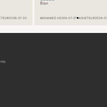
Bian
TEUR
2026-07-20
MOHAMED H
2026-07-27
ACHETEUR
2026-07-
ants
r