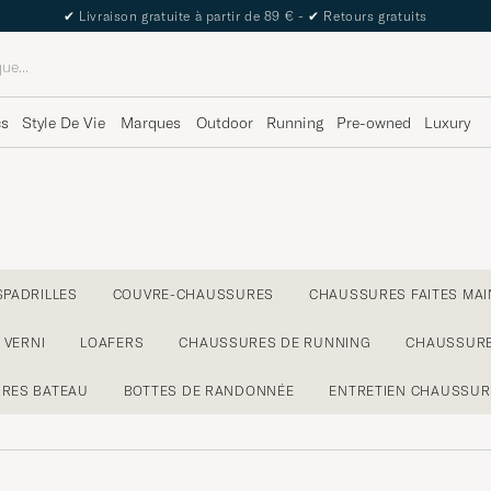
✔
Livraison gratuite à partir de 89 € -
✔
Retours gratuits
cs
Style De Vie
Marques
Outdoor
Running
Pre-owned
Luxury
SPADRILLES
COUVRE-CHAUSSURES
CHAUSSURES FAITES MAI
 VERNI
LOAFERS
CHAUSSURES DE RUNNING
CHAUSSURE
RES BATEAU
BOTTES DE RANDONNÉE
ENTRETIEN CHAUSSUR