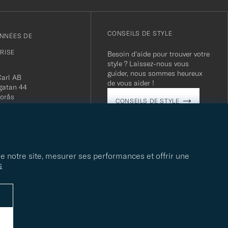
CONSEILS DE STYLE
NNÉES DE
PRISE
Besoin d'aide pour trouver votre
style ? Laissez-nous vous
guider, nous sommes heureux
Carl AB
de vous aider !
gatan 44
orås
CONSEILS DE STYLE
 556800-5739
(0)10-707 95 80
careofcarl.com
ours: Mon-Fri, 9AM -
T/CEST
de notre site, mesurer ses performances et offrir une
s