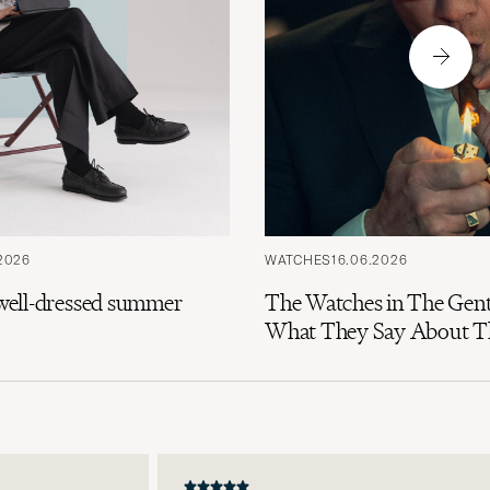
pour
vous.
2026
WATCHES
16.06.2026
e well-dressed summer
The Watches in The Gen
What They Say About Th