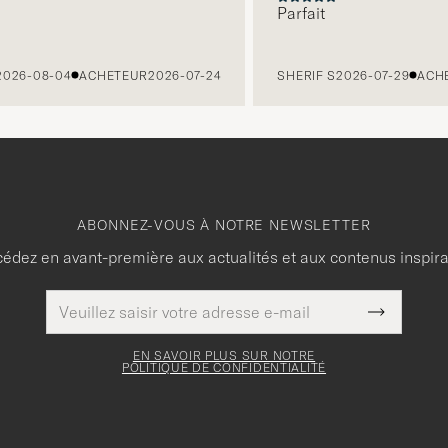
Parfait
26-08-04
ACHETEUR
2026-07-24
SHERIF S
2026-07-29
ACHE
ABONNEZ-VOUS À NOTRE NEWSLETTER
édez en avant-première aux actualités et aux contenus inspir
Adresse
Ce
de
Submit
champ
courrier
Newslette
doit
électronique
Form
EN SAVOIR PLUS SUR NOTRE
être
POLITIQUE DE CONFIDENTIALITÉ
rempli