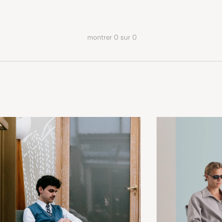
montrer
0
sur
0