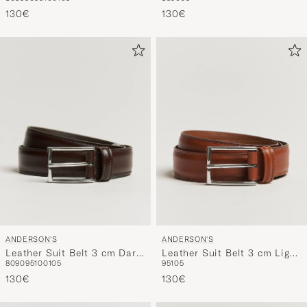
Black
Brown
130€
130€
ANDERSON'S
ANDERSON'S
Leather Suit Belt 3 cm Dark
Leather Suit Belt 3 cm Light
80
90
95
100
105
95
105
Brown
Brown
130€
130€