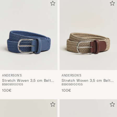
ANDERSON'S
ANDERSON'S
Stretch Woven 3,5 cm Belt
Stretch Woven 3,5 cm Belt
85
90
95
100
105
85
90
95
100
105
Air Force Blue
Beige
100€
100€