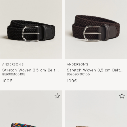
ANDERSON'S
ANDERSON'S
Stretch Woven 3,5 cm Belt
Stretch Woven 3,5 cm Belt
85
90
95
100
105
85
90
95
100
105
Black
Brown
100€
100€