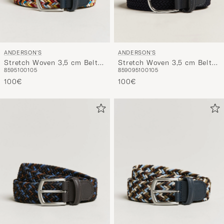
ANDERSON'S
ANDERSON'S
Stretch Woven 3,5 cm Belt
Stretch Woven 3,5 cm Belt
85
95
100
105
85
90
95
100
105
Multi
Navy
100€
100€