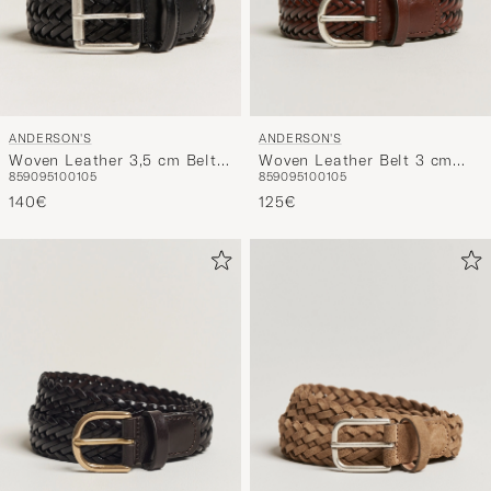
ANDERSON'S
ANDERSON'S
Woven Leather 3,5 cm Belt
Woven Leather Belt 3 cm
85
90
95
100
105
85
90
95
100
105
Tanned Black
Cognac
140€
125€