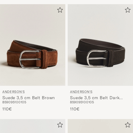
ANDERSON'S
ANDERSON'S
Suede 3,5 cm Belt Brown
Suede 3,5 cm Belt Dark
85
90
95
100
105
85
90
95
100
105
Brown
110€
110€