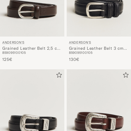
ANDERSON'S
ANDERSON'S
Grained Leather Belt 2,5 cm
Grained Leather Belt 3 cm
85
90
95
100
105
85
90
95
100
105
Dark Brown
Black
125€
130€