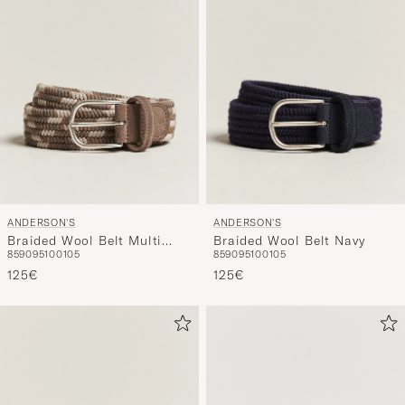
ANDERSON'S
ANDERSON'S
Braided Wool Belt Multi
Braided Wool Belt Navy
85
90
95
100
105
85
90
95
100
105
Natural
125€
125€