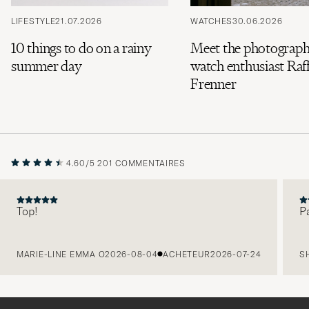
LIFESTYLE
21.07.2026
WATCHES
30.06.2026
10 things to do on a rainy
Meet the photograph
summer day
watch enthusiast Raff
Frenner
4.60/5
201 COMMENTAIRES
Top!
P
PRÉCÉDENT
MARIE-LINE EMMA O
2026-08-04
ACHETEUR
2026-07-24
S