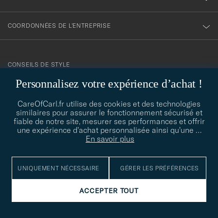
COORDONNÉES DE L'ENTREPRISE
CONSEILS DE STYLE
Personnalisez votre expérience d’achat !
Besoin d'aide pour trouver votre style ? Laissez-nous vous guider,
contact@careofcarl.com
nous sommes heureux de vous aider !
CareOfCarl.fr utilise des cookies et des technologies
CONSEILS DE STYLE
similaires pour assurer le fonctionnement sécurisé et
fiable de notre site, mesurer ses performances et offrir
une expérience d’achat personnalisée ainsi qu’une
…
En savoir plus
© Care of Carl 2026
UNIQUEMENT NÉCESSAIRE
GÉRER LES PRÉFÉRENCES
ACCEPTER TOUT