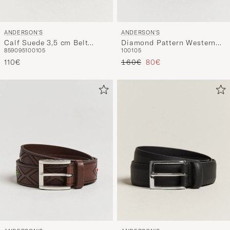
ANDERSON'S
ANDERSON'S
Calf Suede 3,5 cm Belt
Diamond Pattern Western
85
90
95
100
105
100
105
Tobacco
3,5cm Belt Black
Prix ordinaire
Prix réduit
110€
160€
80€