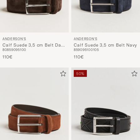
ANDERSON'S
ANDERSON'S
Calf Suede 3,5 cm Belt Dark
Calf Suede 3,5 cm Belt Navy
80
85
90
95
100
85
90
95
100
105
Brown
110€
110€
50%