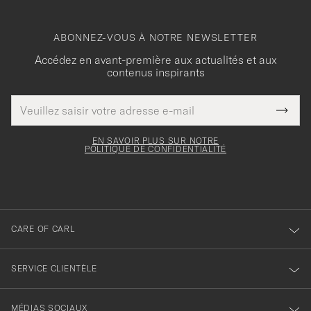
ABONNEZ-VOUS À NOTRE NEWSLETTER
Accédez en avant-première aux actualités et aux
contenus inspirants
Adresse
Merci
Ce
de
Submi
pour
champ
courrier
Newsl
doit
électronique
votre
Form
EN SAVOIR PLUS SUR NOTRE
être
POLITIQUE DE CONFIDENTIALITÉ
inscription
rempli
à
notre
newsletter
CARE OF CARL
SERVICE CLIENTÈLE
MÉDIAS SOCIAUX