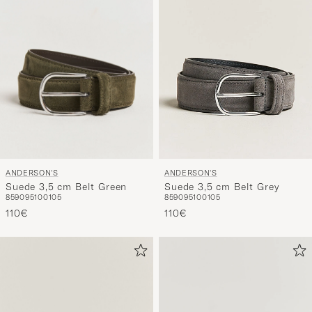
ANDERSON'S
ANDERSON'S
Suede 3,5 cm Belt Green
Suede 3,5 cm Belt Grey
85
90
95
100
105
85
90
95
100
105
110€
110€