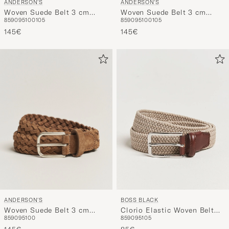
ANDERSON'S
ANDERSON'S
Woven Suede Belt 3 cm
Woven Suede Belt 3 cm
85
90
95
100
105
85
90
95
100
105
Black
Dark Brown
145€
145€
ANDERSON'S
BOSS BLACK
Woven Suede Belt 3 cm
Clorio Elastic Woven Belt
85
90
95
100
85
90
95
105
Light Brown
Light Beige