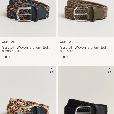
ANDERSON'S
ANDERSON'S
Stretch Woven 3,5 cm Belt
Stretch Woven 3,5 cm Belt
85
90
95
100
105
90
95
100
105
Dark Multi
Khaki
100€
100€