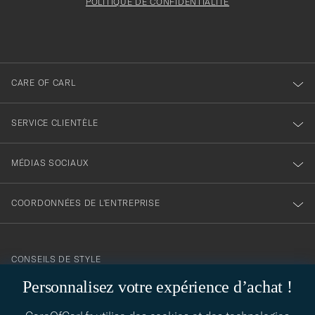
être
POLITIQUE DE CONFIDENTIALITÉ
inscription
rempli
à
notre
newsletter
CARE OF CARL
SERVICE CLIENTÈLE
MÉDIAS SOCIAUX
COORDONNÉES DE L'ENTREPRISE
CONSEILS DE STYLE
Personnalisez votre expérience d’achat !
Besoin d'aide pour trouver votre style ? Laissez-nous vous guider,
contact@careofcarl.com
nous sommes heureux de vous aider !