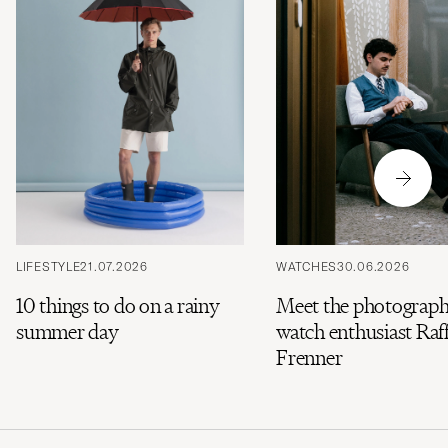
LIFESTYLE
21.07.2026
WATCHES
30.06.2026
10 things to do on a rainy
Meet the photograph
summer day
watch enthusiast Raff
Frenner