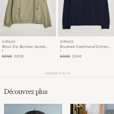
AURALEE
AURALEE
Wool Zip Bomber Jacket
Brushed Cashmere/Cotton
L
L
Light Khaki
Crew Neck Navy
Prix ordinaire
Prix réduit
Prix ordinaire
Prix réduit
825€
660€
630€
504€
montrer
4
sur
4
Découvrez plus