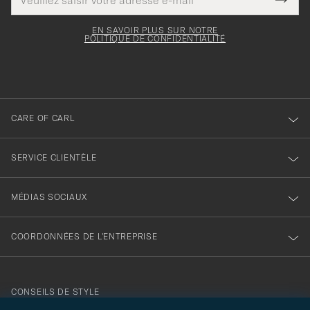
Ce
de
Submi
pour
champ
courrier
Newsl
doit
électronique
votre
Form
EN SAVOIR PLUS SUR NOTRE
être
POLITIQUE DE CONFIDENTIALITÉ
inscription
rempli
à
notre
newsletter
CARE OF CARL
SERVICE CLIENTÈLE
MÉDIAS SOCIAUX
COORDONNÉES DE L'ENTREPRISE
CONSEILS DE STYLE