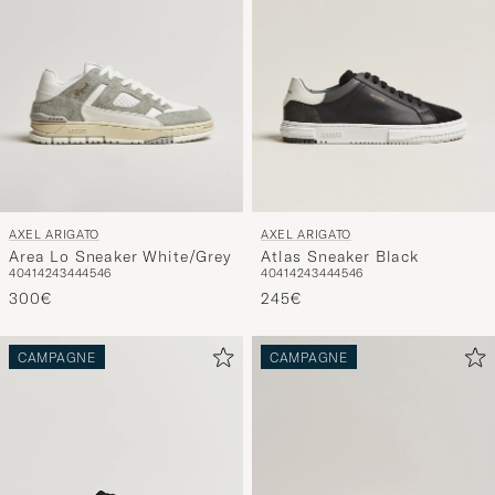
AXEL ARIGATO
AXEL ARIGATO
Area Lo Sneaker White/Grey
Atlas Sneaker Black
40
41
42
43
44
45
46
40
41
42
43
44
45
46
300€
245€
CAMPAGNE
CAMPAGNE