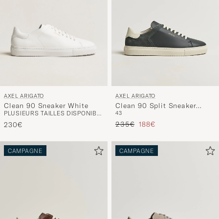
AXEL ARIGATO
AXEL ARIGATO
Clean 90 Sneaker White
Clean 90 Split Sneaker
PLUSIEURS TAILLES DISPONIBLES
43
Black
Prix ordinaire
Prix réduit
235€
188€
230€
CAMPAGNE
CAMPAGNE