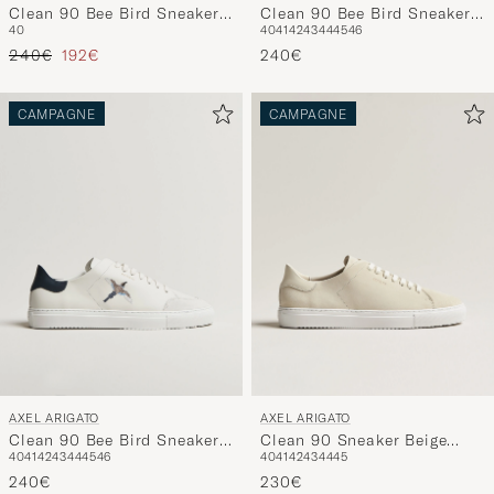
Clean 90 Bee Bird Sneaker
Clean 90 Bee Bird Sneaker
40
41
42
43
44
45
46
40
White/Beige
Light Taupe
Prix ordinaire
Prix réduit
240€
240€
192€
CAMPAGNE
CAMPAGNE
AXEL ARIGATO
AXEL ARIGATO
Clean 90 Bee Bird Sneaker
Clean 90 Sneaker Beige
40
41
42
43
44
45
46
40
41
42
43
44
45
White/Dark Blue
Suede
240€
230€