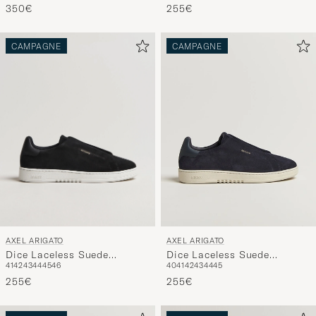
255€
350€
CAMPAGNE
CAMPAGNE
AXEL ARIGATO
AXEL ARIGATO
Dice Laceless Suede
Dice Laceless Suede
41
42
43
44
45
46
40
41
42
43
44
45
Sneaker Black
Sneaker Dark Blue
255€
255€