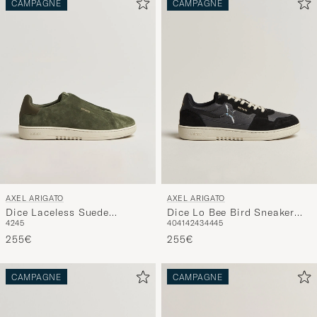
CAMPAGNE
CAMPAGNE
AXEL ARIGATO
AXEL ARIGATO
Dice Laceless Suede
Dice Lo Bee Bird Sneaker
42
45
40
41
42
43
44
45
Sneaker Dark Green
Black/Off Black
255€
255€
CAMPAGNE
CAMPAGNE