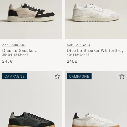
AXEL ARIGATO
AXEL ARIGATO
Dice Lo Sneaker
Dice Lo Sneaker White/Grey
39
40
41
42
43
44
46
40
41
42
43
44
45
Beige/Black
245€
245€
CAMPAGNE
CAMPAGNE