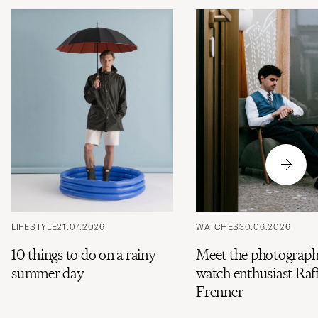
LIFESTYLE
21.07.2026
WATCHES
30.06.2026
10 things to do on a rainy
Meet the photograph
summer day
watch enthusiast Raff
Frenner