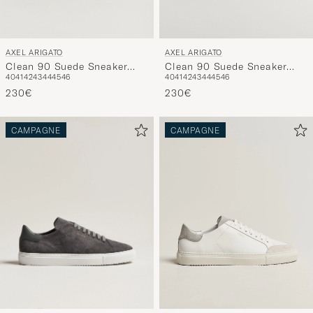
AXEL ARIGATO
AXEL ARIGATO
Clean 90 Suede Sneaker
Clean 90 Suede Sneaker
40
41
42
43
44
45
46
40
41
42
43
44
45
46
Black
Dark Brown
230€
230€
CAMPAGNE
CAMPAGNE