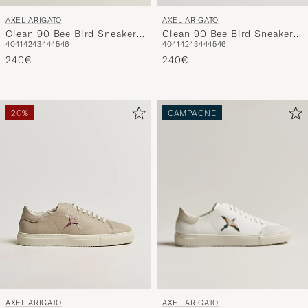
AXEL ARIGATO
AXEL ARIGATO
Clean 90 Bee Bird Sneaker
Clean 90 Bee Bird Sneaker
40
41
42
43
44
45
46
40
41
42
43
44
45
46
Dark Blue/Light Blue
Black/Black
240€
240€
20%
CAMPAGNE
AXEL ARIGATO
AXEL ARIGATO