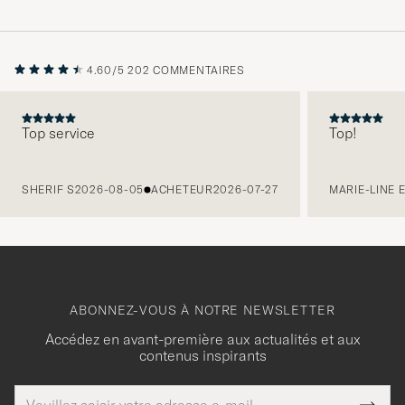
4.60/5
202 COMMENTAIRES
Top service
Top!
PRÉCÉDENT
SHERIF S
2026-08-05
ACHETEUR
2026-07-27
MARIE-LINE 
ABONNEZ-VOUS À NOTRE NEWSLETTER
Accédez en avant-première aux actualités et aux
contenus inspirants
Adresse
Merci