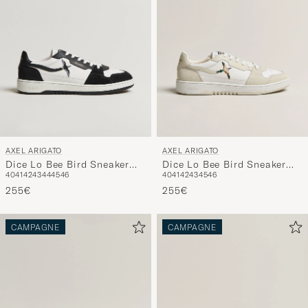
AXEL ARIGATO
AXEL ARIGATO
Dice Lo Bee Bird Sneaker
Dice Lo Bee Bird Sneaker
40
41
42
43
44
45
46
40
41
42
43
45
46
White/Black
White/Off White
255€
255€
CAMPAGNE
CAMPAGNE