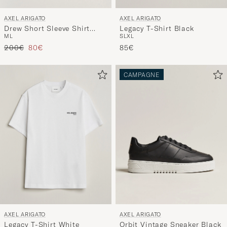
AXEL ARIGATO
AXEL ARIGATO
Legacy T-Shirt Black
Drew Short Sleeve Shirt
S
L
XL
M
L
Black
Prix ordinaire
Prix réduit
85€
200€
80€
CAMPAGNE
AXEL ARIGATO
AXEL ARIGATO
Legacy T-Shirt White
Orbit Vintage Sneaker Black