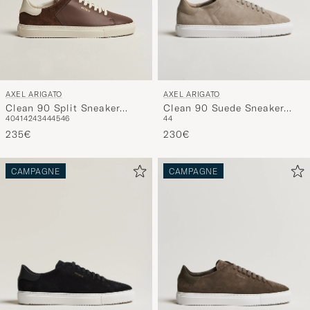
AXEL ARIGATO
AXEL ARIGATO
Clean 90 Suede Sneaker
Clean 90 Split Sneaker
44
40
41
42
43
44
45
46
Beige
Brown
230€
235€
CAMPAGNE
CAMPAGNE