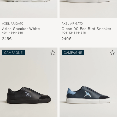
AXEL ARIGATO
AXEL ARIGATO
Atlas Sneaker White
Clean 90 Bee Bird Sneaker
40
41
43
44
45
46
40
41
42
43
44
45
46
Black
245€
240€
CAMPAGNE
CAMPAGNE