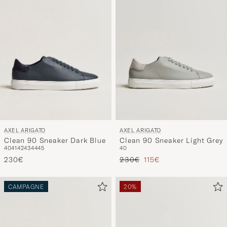
AXEL ARIGATO
AXEL ARIGATO
Clean 90 Sneaker Dark Blue
Clean 90 Sneaker Light Grey
40
41
42
43
44
45
40
Prix ordinaire
Prix réduit
230€
230€
115€
CAMPAGNE
20%