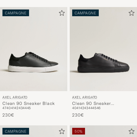
CAMPAGNE
CAMPAGNE
AXEL ARIGATO
AXEL ARIGATO
Clean 90 Sneaker Black
Clean 90 Sneaker
47
40
41
42
43
44
45
40
41
42
43
44
45
46
Black/Black
230€
230€
CAMPAGNE
50%