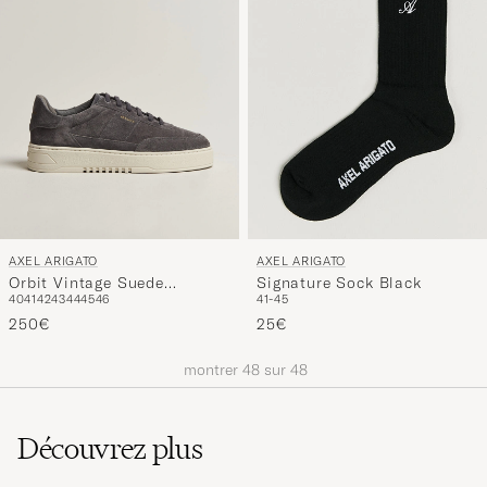
AXEL ARIGATO
AXEL ARIGATO
Orbit Vintage Suede
Signature Sock Black
40
41
42
43
44
45
46
41-45
Sneaker Grey
250€
25€
montrer
48
sur
48
Découvrez plus