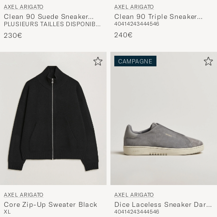
AXEL ARIGATO
AXEL ARIGATO
Clean 90 Suede Sneaker
Clean 90 Triple Sneaker
PLUSIEURS TAILLES DISPONIBLES
40
41
42
43
44
45
46
Dark Grey
White/Grey
240€
230€
CAMPAGNE
AXEL ARIGATO
AXEL ARIGATO
Dice Laceless Sneaker Dark
Core Zip-Up Sweater Black
40
41
42
43
44
45
46
XL
Grey Suede