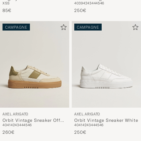
XS
S
40
39
42
43
44
45
46
85€
250€
CAMPAGNE
CAMPAGNE
AXEL ARIGATO
AXEL ARIGATO
Orbit Vintage Sneaker White
Orbit Vintage Sneaker Off
40
41
42
43
44
45
46
40
41
42
43
44
45
46
White/Green
250€
260€