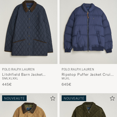
POLO RALPH LAUREN
POLO RALPH LAUREN
Litchfield Barn Jacket
Ripstop Puffer Jacket Cruise
S
M
L
XL
XXL
M
L
XL
Collection Navy
Navy
445€
645€
NOUVEAUTÉ
NOUVEAUTÉ