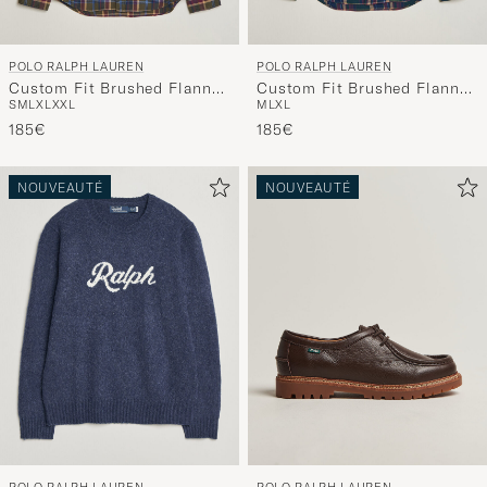
POLO RALPH LAUREN
POLO RALPH LAUREN
Custom Fit Brushed Flannel
Custom Fit Brushed Flannel
S
M
L
XL
XXL
M
L
XL
Shirt Olive Berry
Shirt Forest Burgundy
185€
185€
NOUVEAUTÉ
NOUVEAUTÉ