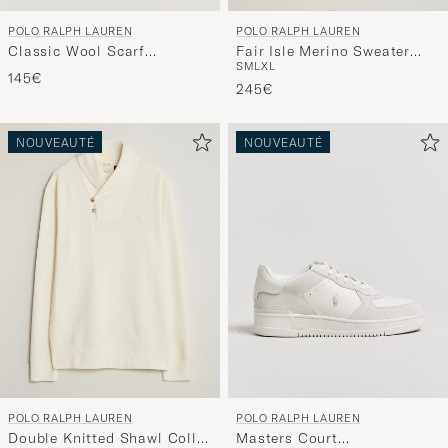
POLO RALPH LAUREN
POLO RALPH LAUREN
Classic Wool Scarf
Fair Isle Merino Sweater
S
M
L
XL
Red/Black
Grey Combo
145€
245€
NOUVEAUTÉ
NOUVEAUTÉ
POLO RALPH LAUREN
POLO RALPH LAUREN
Double Knitted Shawl Collar
Masters Court