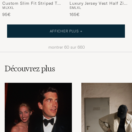
Custom Slim Fit Striped T-
Luxury Jersey Vest Half Zip
M
L
XXL
S
M
L
XL
Shirt Newport Navy
Spring Navy Heather
95€
165€
AFFICHER PLUS +
montrer
60
sur
660
Découvrez plus