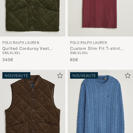
POLO RALPH LAUREN
POLO RALPH LAUREN
Quilted Corduroy Vest
Custom Slim Fit T-shirt
S
M
L
XL
XXL
S
M
L
XL
XXL
Company Olive
Spring Wine Heather
345€
85€
NOUVEAUTÉ
NOUVEAUTÉ