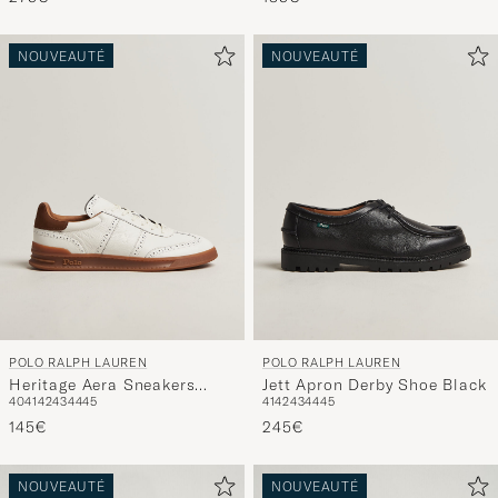
NOUVEAUTÉ
NOUVEAUTÉ
POLO RALPH LAUREN
POLO RALPH LAUREN
Heritage Aera Sneakers
Jett Apron Derby Shoe Black
40
41
42
43
44
45
41
42
43
44
45
Deckwash White
145€
245€
NOUVEAUTÉ
NOUVEAUTÉ