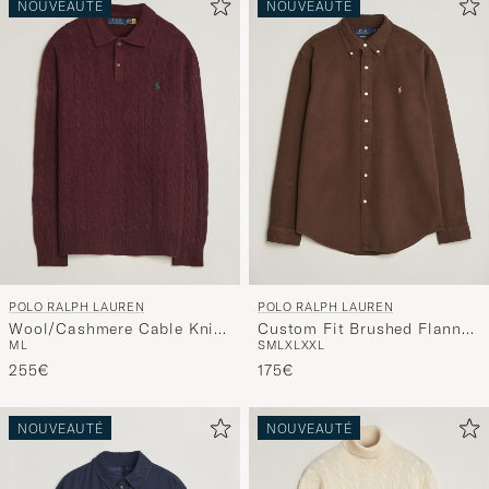
NOUVEAUTÉ
NOUVEAUTÉ
POLO RALPH LAUREN
POLO RALPH LAUREN
Wool/Cashmere Cable Knit
Custom Fit Brushed Flannel
M
L
S
M
L
XL
XXL
Polo Aged Wine Heather
Shirt Nutmeg Brown
255€
175€
NOUVEAUTÉ
NOUVEAUTÉ