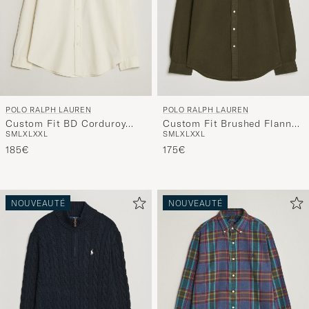
POLO RALPH LAUREN
POLO RALPH LAUREN
Custom Fit BD Corduroy
Custom Fit Brushed Flannel
S
M
L
XL
XXL
S
M
L
XL
XXL
Shirt Clubhouse Cream
Shirt Company Olive
185€
175€
NOUVEAUTÉ
NOUVEAUTÉ