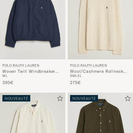
POLO RALPH LAUREN
POLO RALPH LAUREN
Woven Twill Windbreaker
Wool/Cashmere Rollneck
M
L
S
M
L
XL
Refined Navy
Andover Cream
395€
275€
NOUVEAUTÉ
NOUVEAUTÉ