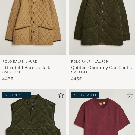
POLO RALPH LAUREN
POLO RALPH LAUREN
Litchfield Barn Jacket
Quilted Corduroy Car Coat
S
M
L
XL
XXL
S
M
L
XL
XXL
Honey Brown
Company Olive
445€
445€
NOUVEAUTÉ
NOUVEAUTÉ