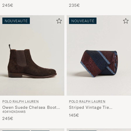
245€
235€
NOUVEAUTÉ
NOUVEAUTÉ
POLO RALPH LAUREN
POLO RALPH LAUREN
Owen Suede Chelsea Boots
Striped Vintage Tie
40
41
42
43
44
45
Dark Chocolate
Wine/Navy
145€
245€