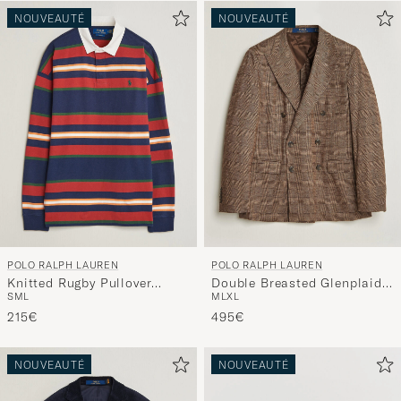
NOUVEAUTÉ
NOUVEAUTÉ
POLO RALPH LAUREN
POLO RALPH LAUREN
Knitted Rugby Pullover
Double Breasted Glenplaid
S
M
L
M
L
XL
Newport Navy Multi
Knit Sportcoat Tan/Brown
215€
495€
NOUVEAUTÉ
NOUVEAUTÉ