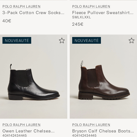
POLO RALPH LAUREN
POLO RALPH LAUREN
3-Pack Cotton Crew Socks
Fleece Pullover Sweatshirt
S
M
L
XL
XXL
Multi
Luggage Brown
40€
245€
NOUVEAUTÉ
NOUVEAUTÉ
POLO RALPH LAUREN
POLO RALPH LAUREN
Owen Leather Chelsea
Bryson Calf Chelsea Boots
40
41
42
43
44
45
40
41
42
43
44
45
Boots Black
Polo Brown