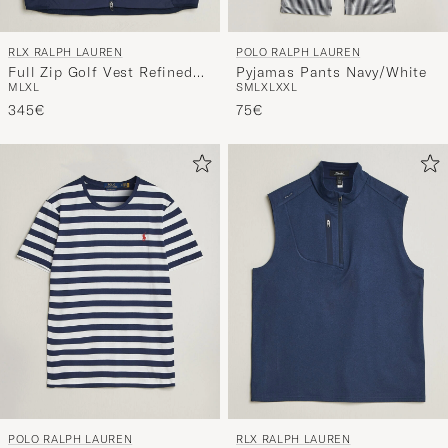
RLX RALPH LAUREN
POLO RALPH LAUREN
Full Zip Golf Vest Refined
Pyjamas Pants Navy/White
M
L
XL
S
M
L
XL
XXL
Navy
345€
75€
POLO RALPH LAUREN
RLX RALPH LAUREN