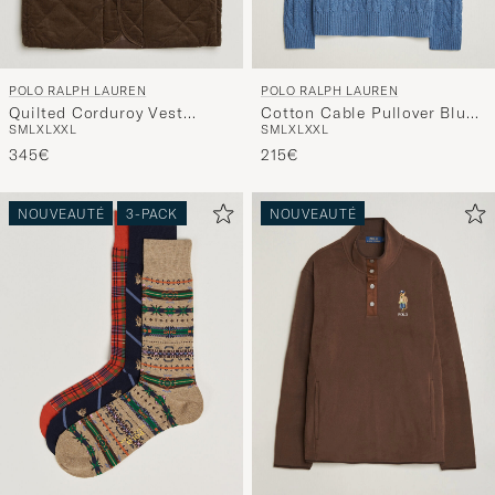
POLO RALPH LAUREN
POLO RALPH LAUREN
Quilted Corduroy Vest
Cotton Cable Pullover Blue
S
M
L
XL
XXL
S
M
L
XL
XXL
Cooper Brown
Borage Heather
345€
215€
NOUVEAUTÉ
3-PACK
NOUVEAUTÉ