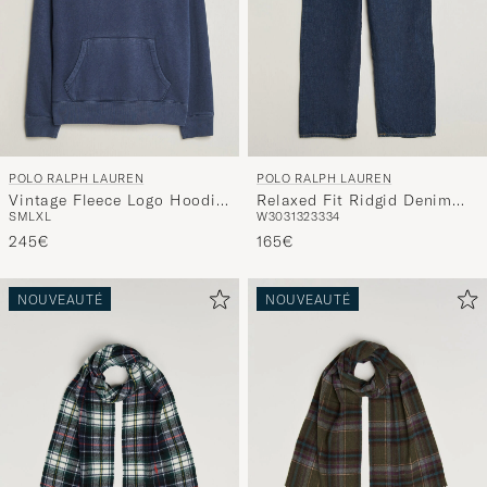
POLO RALPH LAUREN
POLO RALPH LAUREN
Vintage Fleece Logo Hoodie
Relaxed Fit Ridgid Denim
S
M
L
XL
W30
31
32
33
34
Dark Cobalt
Jeans Beekman
245€
165€
NOUVEAUTÉ
NOUVEAUTÉ