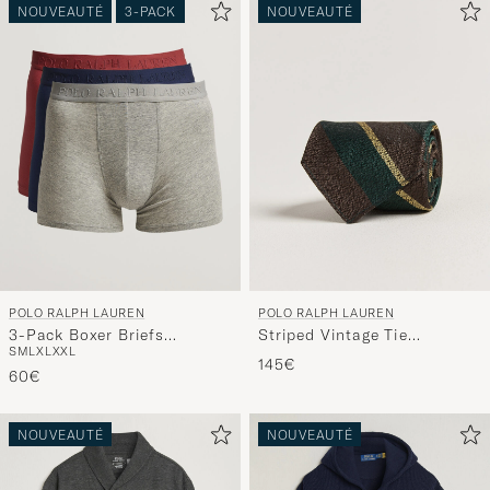
NOUVEAUTÉ
3-PACK
NOUVEAUTÉ
POLO RALPH LAUREN
POLO RALPH LAUREN
3-Pack Boxer Briefs
Striped Vintage Tie
S
M
L
XL
XXL
Navy/Red/Grey
Brown/Green
145€
60€
NOUVEAUTÉ
NOUVEAUTÉ