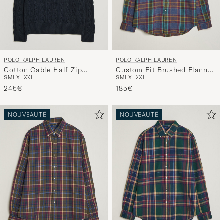
POLO RALPH LAUREN
POLO RALPH LAUREN
Cotton Cable Half Zip
Custom Fit Brushed Flannel
S
M
L
XL
XXL
S
M
L
XL
XXL
Hunter Navy
Shirt Blue Purple Heather
245€
185€
NOUVEAUTÉ
NOUVEAUTÉ