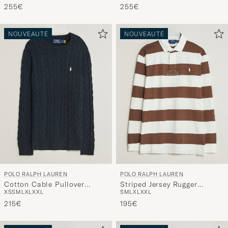
conçue
255€
255€
pour
vous.
NOUVEAUTÉ
NOUVEAUTÉ
POLO RALPH LAUREN
POLO RALPH LAUREN
Cotton Cable Pullover
Striped Jersey Rugger
XS
S
M
L
XL
XXL
S
M
L
XL
XXL
Hunter Navy
Cream/Brown
215€
195€