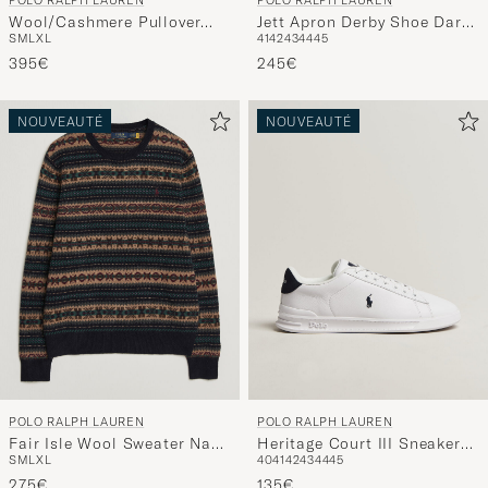
POLO RALPH LAUREN
POLO RALPH LAUREN
Wool/Cashmere Pullover
Jett Apron Derby Shoe Dark
S
M
L
XL
41
42
43
44
45
Navy Combo
Brown
395€
245€
NOUVEAUTÉ
NOUVEAUTÉ
POLO RALPH LAUREN
POLO RALPH LAUREN
Fair Isle Wool Sweater Navy
Heritage Court III Sneakers
S
M
L
XL
40
41
42
43
44
45
Combo
White/Navy
275€
135€