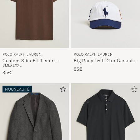
POLO RALPH LAUREN
POLO RALPH LAUREN
Custom Slim Fit T-shirt
Big Pony Twill Cap Ceramic
S
M
L
XL
XXL
Nutmeg Brown
White
85€
85€
NOUVEAUTÉ