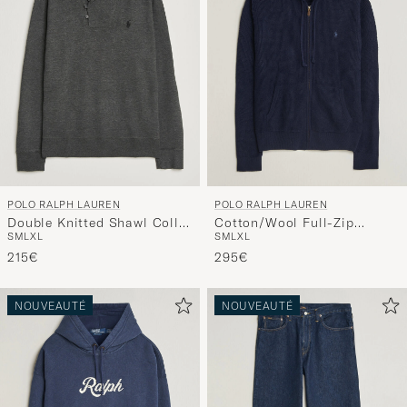
POLO RALPH LAUREN
POLO RALPH LAUREN
Double Knitted Shawl Collar
Cotton/Wool Full-Zip
S
M
L
XL
S
M
L
XL
Sweater Windsor Heather
Hoodie Hunter Navy
215€
295€
NOUVEAUTÉ
NOUVEAUTÉ