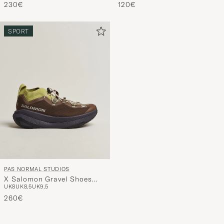
conçue
230€
120€
pour
vous.
SPORT
PAS NORMAL STUDIOS
X Salomon Gravel Shoes
UK8
UK8,5
UK9,5
Dark Earth
260€