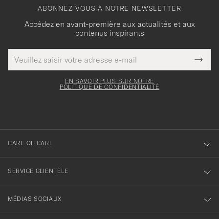
ABONNEZ-VOUS À NOTRE NEWSLETTER
Accédez en avant-première aux actualités et aux
contenus inspirants
Adresse
Merci
Ce
de
Submi
pour
champ
courrier
Newsl
doit
électronique
votre
Form
EN SAVOIR PLUS SUR NOTRE
être
POLITIQUE DE CONFIDENTIALITÉ
inscription
rempli
à
notre
newsletter
CARE OF CARL
SERVICE CLIENTÈLE
MÉDIAS SOCIAUX