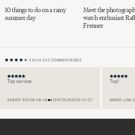
10 things to do on a rainy
Meet the photograph
summer day
watch enthusiast Raff
Frenner
4.60/5
202 COMMENTAIRES
Top service
Top!
PRÉCÉDENT
SHERIF S
2026-08-05
ACHETEUR
2026-07-27
MARIE-LINE 