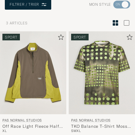
Rendez-
MON STYLE
FILTRER / TRIER
vous
dans
3
ARTICLES
la
section
SPORT
SPORT
Conseils
de
style
pour
activer
vos
préférenc
et
découvrir
une
PAS NORMAL STUDIOS
PAS NORMAL STUDIOS
sélection
Off Race Light Fleece Half
TKO Balance T-Shirt Moss
spécialem
XL
S
M
XL
Zip Moss Green
Green